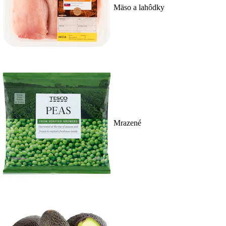
Mäso a lahôdky
Mrazené