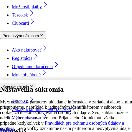
Možnosti platby
Tesco.sk
Clubcard
Pred prvým nákupom
Ako nakupovať
Registrácia
Objednanie doručenia
Moje obľúbené
Kontaktujte nás
Nastavenia súkromia
Tesco.sk
My a našich 18 partnerov ukladáme informácie v zariadení alebo k nim
pristupujeme, napríklad k jedinečným identifikátorom v súboroch
Zákaznícka linka - 0800222333
cookie, za účelom spracúvania osobných údajov. Svoj súhlas môžete
udeliť alebo spravovať voľbou Prijať alebo Odmietnuť všetko,
Výber obchodu
prípadne kedykoľvek v
Pravidlách pre ochranu osobných údajov a
cookies.
Tieto voľby oznámime našim partnerom a neovplyvnia údaje
followUs