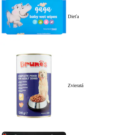
Dieťa
Zvieratá