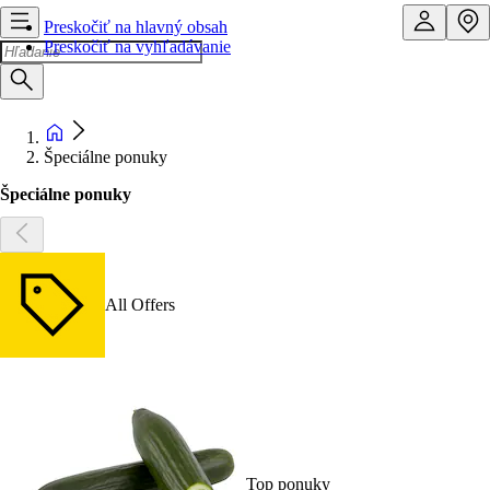
Preskočiť na hlavný obsah
Preskočiť na vyhľadávanie
Špeciálne ponuky
Špeciálne ponuky
All Offers
Top ponuky