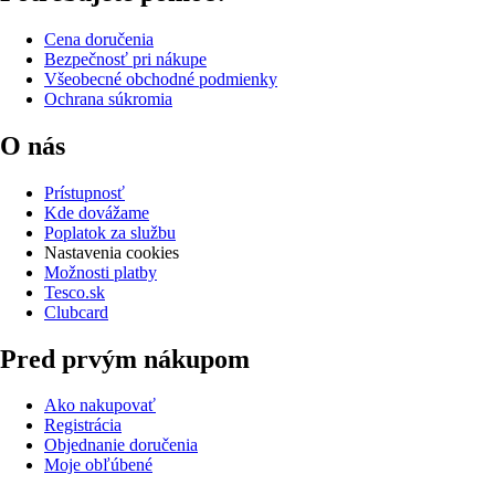
Cena doručenia
Bezpečnosť pri nákupe
Všeobecné obchodné podmienky
Ochrana súkromia
O nás
Prístupnosť
Kde dovážame
Poplatok za službu
Nastavenia cookies
Možnosti platby
Tesco.sk
Clubcard
Pred prvým nákupom
Ako nakupovať
Registrácia
Objednanie doručenia
Moje obľúbené