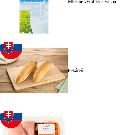
Mliečne výrobky a vajcia
Pekáreň