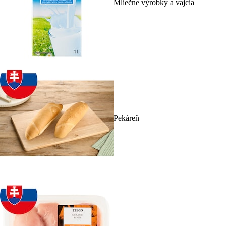
Mliečne výrobky a vajcia
Pekáreň