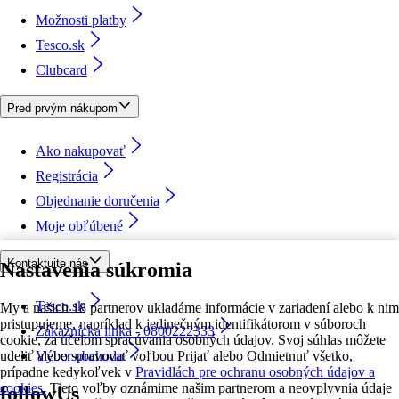
Možnosti platby
Tesco.sk
Clubcard
Pred prvým nákupom
Ako nakupovať
Registrácia
Objednanie doručenia
Moje obľúbené
Kontaktujte nás
Nastavenia súkromia
Tesco.sk
My a našich 18 partnerov ukladáme informácie v zariadení alebo k nim
pristupujeme, napríklad k jedinečným identifikátorom v súboroch
Zákaznícka linka - 0800222333
cookie, za účelom spracúvania osobných údajov. Svoj súhlas môžete
udeliť alebo spravovať voľbou Prijať alebo Odmietnuť všetko,
Výber obchodu
prípadne kedykoľvek v
Pravidlách pre ochranu osobných údajov a
cookies.
Tieto voľby oznámime našim partnerom a neovplyvnia údaje
followUs