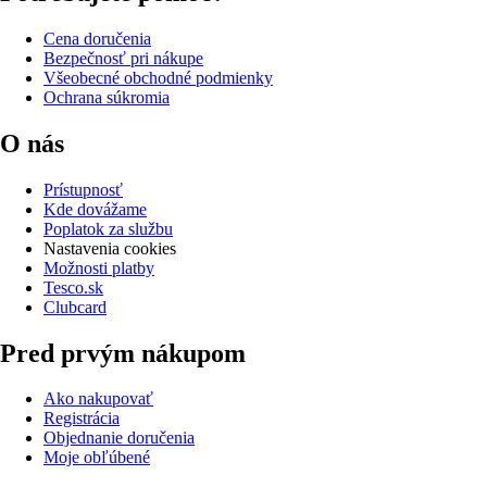
Cena doručenia
Bezpečnosť pri nákupe
Všeobecné obchodné podmienky
Ochrana súkromia
O nás
Prístupnosť
Kde dovážame
Poplatok za službu
Nastavenia cookies
Možnosti platby
Tesco.sk
Clubcard
Pred prvým nákupom
Ako nakupovať
Registrácia
Objednanie doručenia
Moje obľúbené