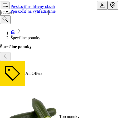
Preskočiť na hlavný obsah
Preskočiť na vyhľadávanie
Špeciálne ponuky
Špeciálne ponuky
All Offers
Top ponuky