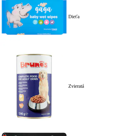
Dieťa
Zvieratá