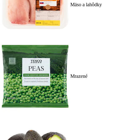
Mäso a lahôdky
Mrazené