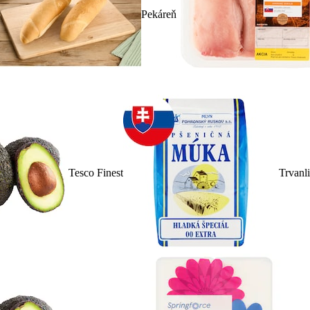
Pekáreň
Tesco Finest
Trvanl