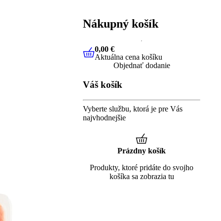
Nákupný košík
0,00 €
Aktuálna cena košíku
0,00 €
Aktuálna cena košíku
Objednať dodanie
Váš košík
Vyberte službu, ktorá je pre Vás
najvhodnejšie
Prázdny košík
Produkty, ktoré pridáte do svojho
košíka sa zobrazia tu