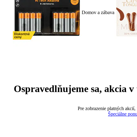
Domov a zábava
Ospravedlňujeme sa, akcia v te
Pre zobrazenie platných akcií,
Špeciálne pon