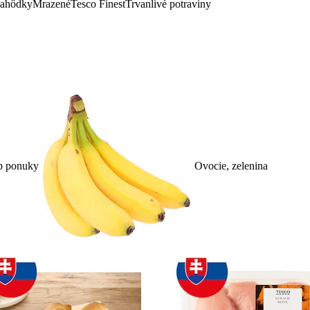
lahôdky
Mrazené
Tesco Finest
Trvanlivé potraviny
p ponuky
Ovocie, zelenina