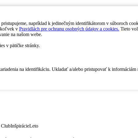
 pristupujeme, napríklad k jedinečným identifikátorom v súboroch coo
dykoľvek v
Pravidlách pre ochranu osobných údajov a cookies.
Tieto voľ
vanie na našom webe.
es v pätičke stránky.
zariadenia na identifikáciu. Ukladať a/alebo pristupovať k informáciám
 Club
Inšpirácie
Leto