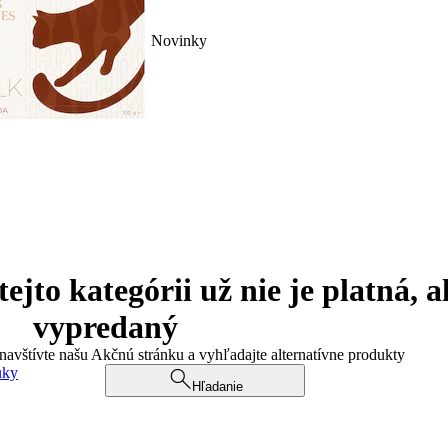
Novinky
jto kategórii už nie je platná, a
vypredaný
 navštívte našu Akčnú stránku a vyhľadajte alternatívne produkty
uky
Hľadanie