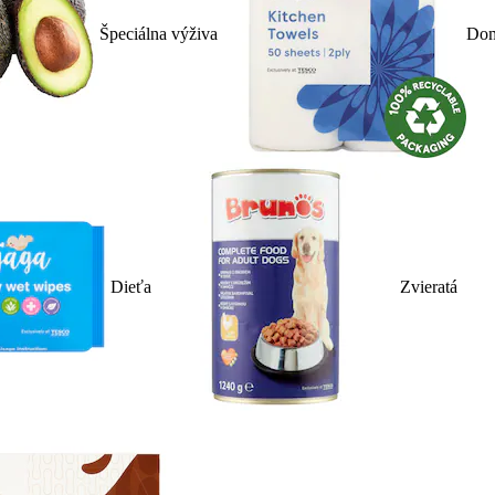
Špeciálna výživa
Dom
Dieťa
Zvieratá