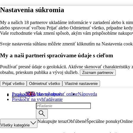
Nastavenia súkromia
My a našich 18 partnerov ukladáme informácie v zariadení alebo k nim
alebo spravovať voľbou Prijať alebo Odmietnuť všetko, prípadne ke
Vaše rozhodnutie však zmení spôsob, akým vám prispôsobíme nakupo
Svoje nastavenia súhlasu môžete zmeniť kliknutím na Nastavenia cooki
My a naši partneri spracúvame údaje s cieľom
Používať presné údaje o geolokácii. Aktívne skenovať charakteristiky 
obsahu, prieskum publika a vývoj služieb.
Zoznam partnerov
Prijať všetko
Odmietnuť všetko
Vlastné nastavenie
Preskočiť na hlavný obsah
Ako nakupovať online
Nápoveda
English
Preskočiť na vyhľadávanie
Nakupujte teraz
Obľúbené
Špeciálne ponuky
Online
Všetky kategórie