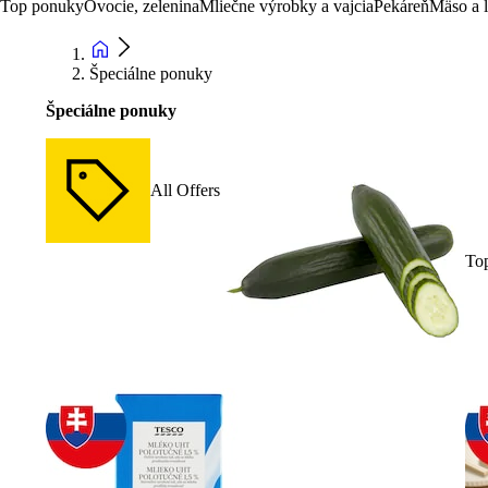
Top ponuky
Ovocie, zelenina
Mliečne výrobky a vajcia
Pekáreň
Mäso a 
Špeciálne ponuky
Špeciálne ponuky
All Offers
To