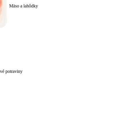
Mäso a lahôdky
ivé potraviny