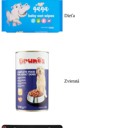
Dieťa
Zvieratá