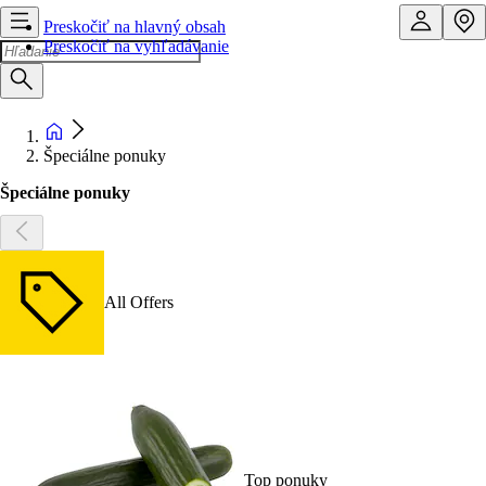
Preskočiť na hlavný obsah
Preskočiť na vyhľadávanie
Špeciálne ponuky
Špeciálne ponuky
All Offers
Top ponuky