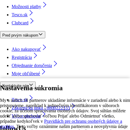
Možnosti platby
Tesco.sk
Clubcard
Pred prvým nákupom
Ako nakupovať
Registrácia
Objednanie doručenia
Moje obľúbené
Kontaktujte nás
Nastavenia súkromia
Tesco.sk
My a našich 18 partnerov ukladáme informácie v zariadení alebo k nim
pristupujeme, napríklad k jedinečným identifikátorom v súboroch
Zákaznícka linka - 0800222333
cookie, za účelom spracúvania osobných údajov. Svoj súhlas môžete
udeliť alebo spravovať voľbou Prijať alebo Odmietnuť všetko,
Výber obchodu
prípadne kedykoľvek v
Pravidlách pre ochranu osobných údajov a
cookies.
Tieto voľby oznámime našim partnerom a neovplyvnia údaje
followUs