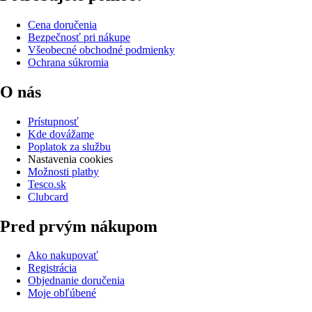
Cena doručenia
Bezpečnosť pri nákupe
Všeobecné obchodné podmienky
Ochrana súkromia
O nás
Prístupnosť
Kde dovážame
Poplatok za službu
Nastavenia cookies
Možnosti platby
Tesco.sk
Clubcard
Pred prvým nákupom
Ako nakupovať
Registrácia
Objednanie doručenia
Moje obľúbené