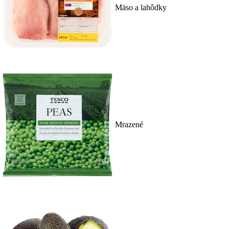
Mäso a lahôdky
Mrazené