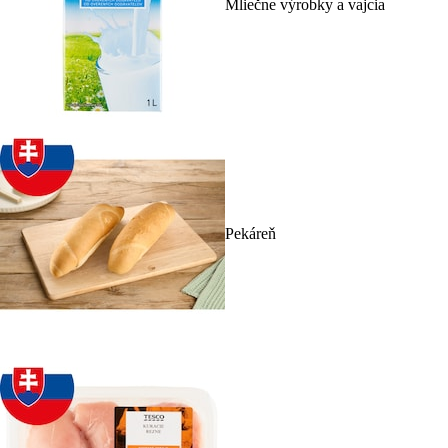
Mliečne výrobky a vajcia
Pekáreň