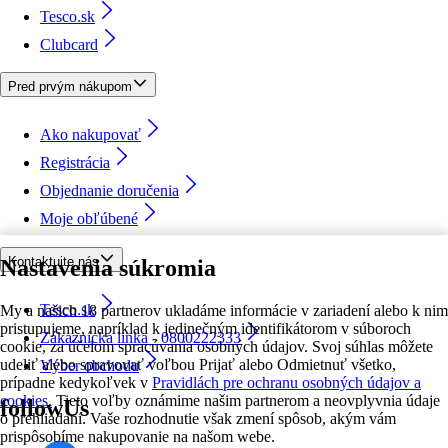
Tesco.sk
Clubcard
Pred prvým nákupom
Ako nakupovať
Registrácia
Objednanie doručenia
Moje obľúbené
Kontaktujte nás
Nastavenia súkromia
Tesco.sk
My a našich 18 partnerov ukladáme informácie v zariadení alebo k nim
pristupujeme, napríklad k jedinečným identifikátorom v súboroch
Zákaznícka linka - 0800222333
cookie, za účelom spracúvania osobných údajov. Svoj súhlas môžete
udeliť alebo spravovať voľbou Prijať alebo Odmietnuť všetko,
Výber obchodu
prípadne kedykoľvek v
Pravidlách pre ochranu osobných údajov a
cookies.
Tieto voľby oznámime našim partnerom a neovplyvnia údaje
followUs
o prehliadaní. Vaše rozhodnutie však zmení spôsob, akým vám
prispôsobíme nakupovanie na našom webe.