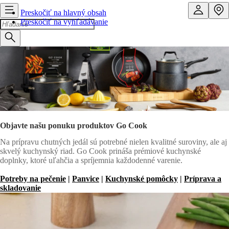
Preskočiť na hlavný obsah
Preskočiť na vyhľadávanie
Objavte našu ponuku produktov Go Cook
Na prípravu chutných jedál sú potrebné nielen kvalitné suroviny, ale aj
skvelý kuchynský riad. Go Cook prináša prémiové kuchynské
doplnky, ktoré uľahčia a spríjemnia každodenné varenie.
Potreby na pečenie
|
Panvice
|
Kuchynské pomôcky
|
Príprava a
skladovanie