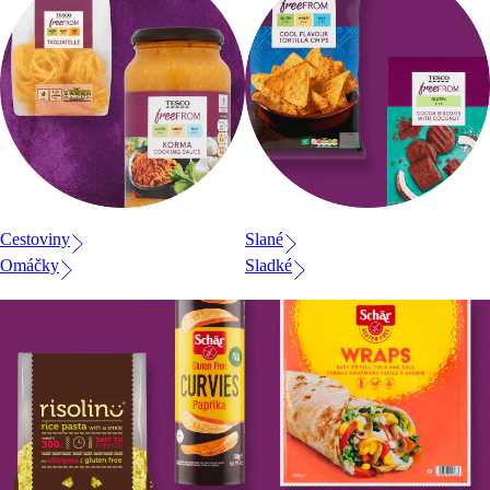
Cestoviny
Slané
Omáčky
Sladké