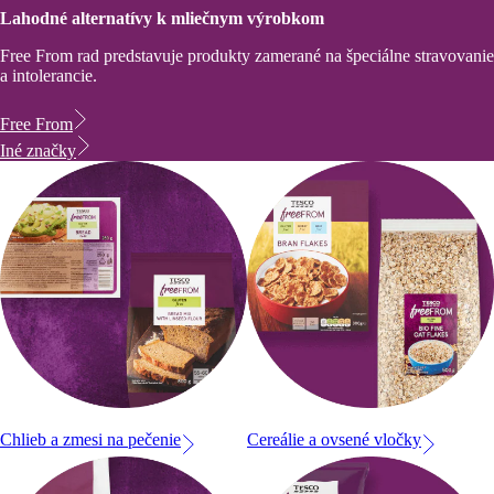
Lahodné alternatívy k mliečnym výrobkom
Free From rad predstavuje produkty zamerané na špeciálne stravovanie
a intolerancie.
Free From
Iné značky
Chlieb a zmesi na pečenie
Cereálie a ovsené vločky