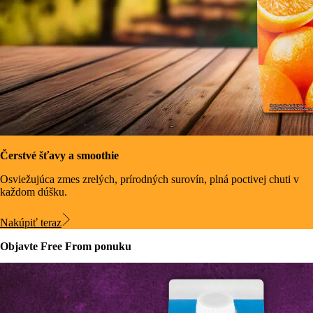
Čerstvé šťavy a smoothie
Osviežujúca zmes zrelých, prírodných surovín, plná poctivej chuti v
každom dúšku.
Nakúpiť teraz
Objavte Free From ponuku