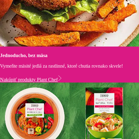
Jednoducho, bez mäsa
Vymeňte mäsité jedlá za rastlinné, ktoré chutia rovnako skvele!
Nakúpiť produkty Plant Chef