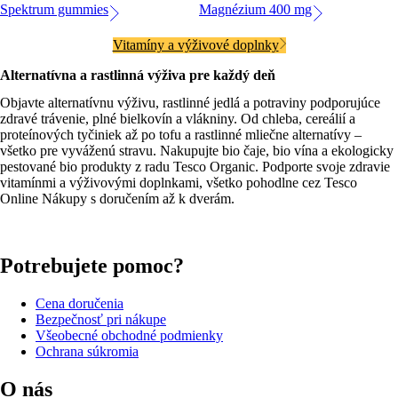
Spektrum gummies
Magnézium 400 mg
Vitamíny a výživové doplnky
Alternatívna a rastlinná výživa pre každý deň
Objavte alternatívnu výživu, rastlinné jedlá a potraviny podporujúce
zdravé trávenie, plné bielkovín a vlákniny. Od chleba, cereálií a
proteínových tyčiniek až po tofu a rastlinné mliečne alternatívy –
všetko pre vyváženú stravu. Nakupujte bio čaje, bio vína a ekologicky
pestované bio produkty z radu Tesco Organic. Podporte svoje zdravie
vitamínmi a výživovými doplnkami, všetko pohodlne cez Tesco
Online Nákupy s doručením až k dverám.
Potrebujete pomoc?
Cena doručenia
Bezpečnosť pri nákupe
Všeobecné obchodné podmienky
Ochrana súkromia
O nás