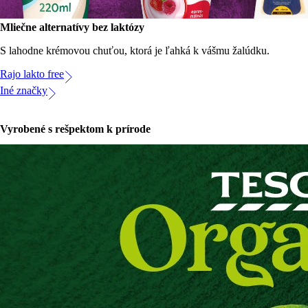
Mliečne alternatívy bez laktózy
S lahodne krémovou chuťou, ktorá je ľahká k vášmu žalúdku.
Rajo lakto free
Iné značky
Vyrobené s rešpektom k prírode