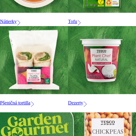
Nátierky
Tofu
Pšeničná tortilla
Dezerty