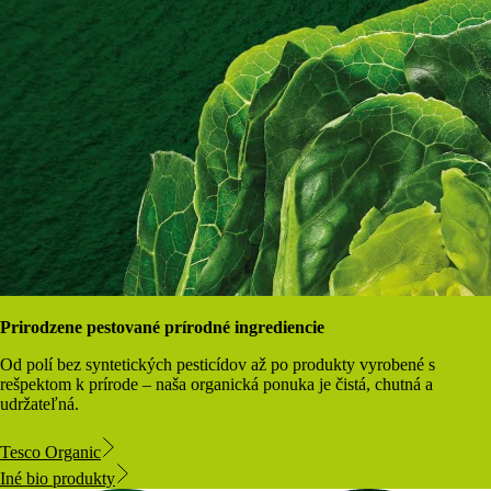
Prirodzene pestované prírodné ingrediencie
Od polí bez syntetických pesticídov až po produkty vyrobené s
rešpektom k prírode – naša organická ponuka je čistá, chutná a
udržateľná.
Tesco Organic
Iné bio produkty