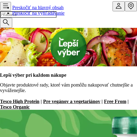
Preskočiť na hlavný obsah
Preskočiť na vyhľadávanie
Lepší výber pri každom nákupe
Objavte produktové rady, ktoré vám pomôžu nakupovať chutnejšie a
vyváženejšie.
Tesco High Protein
|
Pre vegánov a vegetariánov
|
Free From
|
Tesco Organic