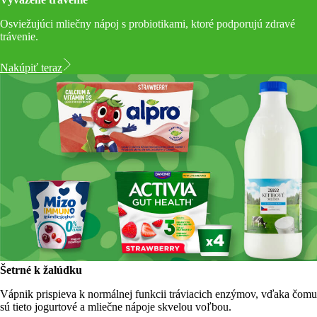
Osviežujúci mliečny nápoj s probiotikami, ktoré podporujú zdravé
trávenie.
Nakúpiť teraz
Šetrné k žalúdku
Vápnik prispieva k normálnej funkcii tráviacich enzýmov, vďaka čomu
sú tieto jogurtové a mliečne nápoje skvelou voľbou.