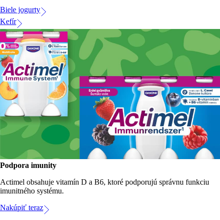
Biele jogurty
Kefír
Podpora imunity
Actimel obsahuje vitamín D a B6, ktoré podporujú správnu funkciu
imunitného systému.
Nakúpiť teraz