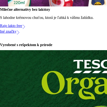
Mliečne alternatívy bez laktózy
S lahodne krémovou chuťou, ktorá je ľahká k vášmu žalúdku.
Rajo lakto free
Iné značky
Vyrobené s rešpektom k prírode