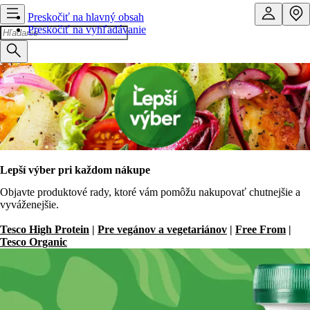
Preskočiť na hlavný obsah
Preskočiť na vyhľadávanie
Lepší výber pri každom nákupe
Objavte produktové rady, ktoré vám pomôžu nakupovať chutnejšie a
vyváženejšie.
Tesco High Protein
|
Pre vegánov a vegetariánov
|
Free From
|
Tesco Organic