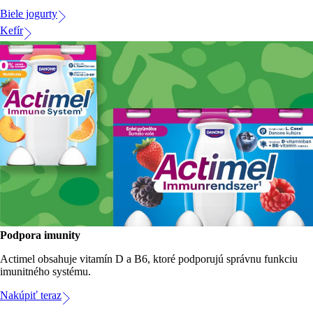
Biele jogurty
Kefír
Podpora imunity
Actimel obsahuje vitamín D a B6, ktoré podporujú správnu funkciu
imunitného systému.
Nakúpiť teraz