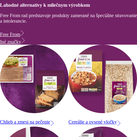
Lahodné alternatívy k mliečnym výrobkom
Free From rad predstavuje produkty zamerané na špeciálne stravovanie
a intolerancie.
Free From
Iné značky
Chlieb a zmesi na pečenie
Cereálie a ovsené vločky