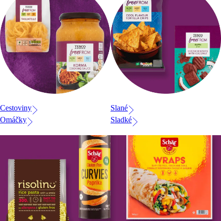
Cestoviny
Slané
Omáčky
Sladké