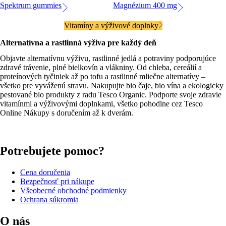
Spektrum gummies
Magnézium 400 mg
Vitamíny a výživové doplnky
Alternatívna a rastlinná výživa pre každý deň
Objavte alternatívnu výživu, rastlinné jedlá a potraviny podporujúce
zdravé trávenie, plné bielkovín a vlákniny. Od chleba, cereálií a
proteínových tyčiniek až po tofu a rastlinné mliečne alternatívy –
všetko pre vyváženú stravu. Nakupujte bio čaje, bio vína a ekologicky
pestované bio produkty z radu Tesco Organic. Podporte svoje zdravie
vitamínmi a výživovými doplnkami, všetko pohodlne cez Tesco
Online Nákupy s doručením až k dverám.
Potrebujete pomoc?
Cena doručenia
Bezpečnosť pri nákupe
Všeobecné obchodné podmienky
Ochrana súkromia
O nás