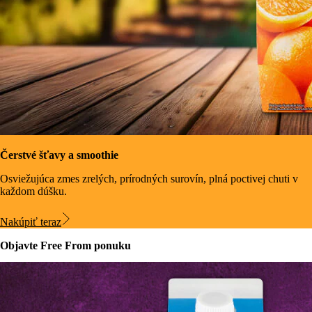
Čerstvé šťavy a smoothie
Osviežujúca zmes zrelých, prírodných surovín, plná poctivej chuti v
každom dúšku.
Nakúpiť teraz
Objavte Free From ponuku