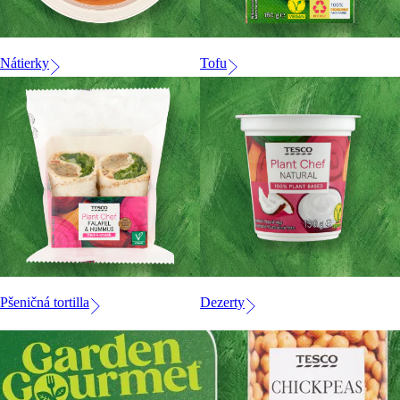
Nátierky
Tofu
Pšeničná tortilla
Dezerty