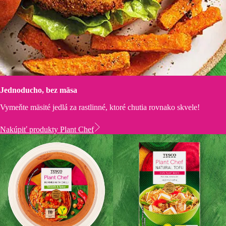
Jednoducho, bez mäsa
Vymeňte mäsité jedlá za rastlinné, ktoré chutia rovnako skvele!
Nakúpiť produkty Plant Chef