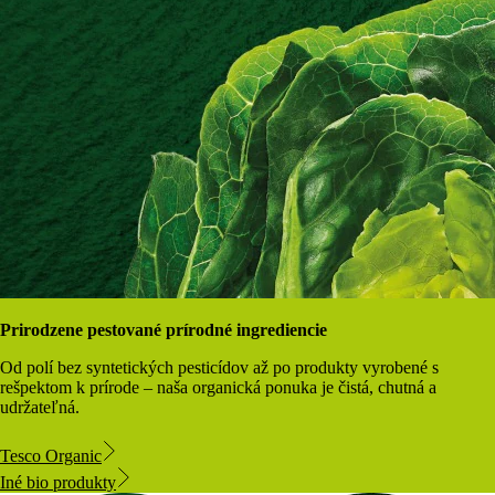
Prirodzene pestované prírodné ingrediencie
Od polí bez syntetických pesticídov až po produkty vyrobené s
rešpektom k prírode – naša organická ponuka je čistá, chutná a
udržateľná.
Tesco Organic
Iné bio produkty