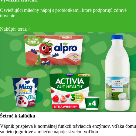
Osviežujúci mliečny nápoj s probiotikami, ktoré podporujú zdravé
trávenie.
Nakúpiť teraz
Šetrné k žalúdku
Vápnik prispieva k normálnej funkcii tráviacich enzýmov, vďaka čomu
sú tieto jogurtové a mliečne nápoje skvelou voľbou.