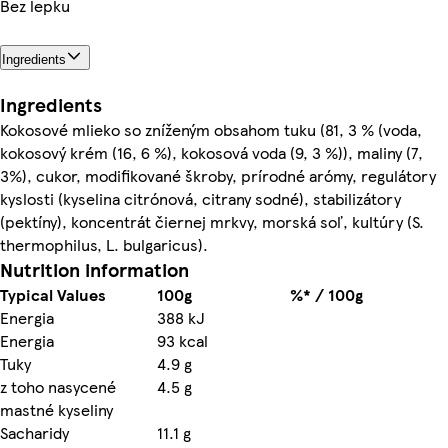
Bez lepku
Ingredients
Ingredients
Kokosové mlieko so zníženým obsahom tuku (81, 3 % (voda,
kokosový krém (16, 6 %), kokosová voda (9, 3 %)), maliny (7,
3%), cukor, modifikované škroby, prírodné arómy, regulátory
kyslosti (kyselina citrónová, citrany sodné), stabilizátory
(pektíny), koncentrát čiernej mrkvy, morská soľ, kultúry (S.
thermophilus, L. bulgaricus).
Nutrition information
Typical Values
100g
%* / 100g
Energia
388 kJ
Energia
93 kcal
Tuky
4.9 g
z toho nasycené
4.5 g
mastné kyseliny
Sacharidy
11.1 g