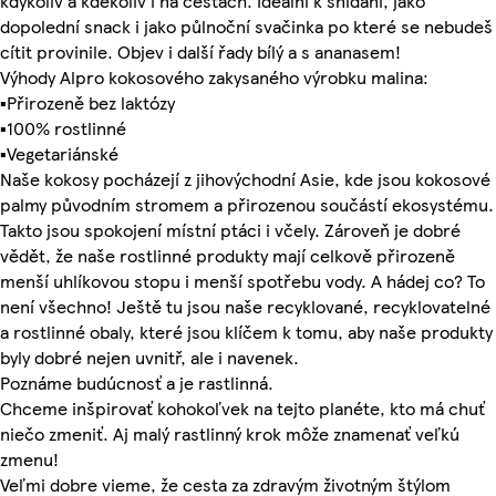
kdykoliv a kdekoliv i na cestách. Ideální k snídani, jako
dopolední snack i jako půlnoční svačinka po které se nebudeš
cítit provinile. Objev i další řady bílý a s ananasem!
Výhody Alpro kokosového zakysaného výrobku malina:
▪Přirozeně bez laktózy
▪100% rostlinné
▪Vegetariánské
Naše kokosy pocházejí z jihovýchodní Asie, kde jsou kokosové
palmy původním stromem a přirozenou součástí ekosystému.
Takto jsou spokojení místní ptáci i včely. Zároveň je dobré
vědět, že naše rostlinné produkty mají celkově přirozeně
menší uhlíkovou stopu i menší spotřebu vody. A hádej co? To
není všechno! Ještě tu jsou naše recyklované, recyklovatelné
a rostlinné obaly, které jsou klíčem k tomu, aby naše produkty
byly dobré nejen uvnitř, ale i navenek.
Poznáme budúcnosť a je rastlinná.
Chceme inšpirovať kohokoľvek na tejto planéte, kto má chuť
niečo zmeniť. Aj malý rastlinný krok môže znamenať veľkú
zmenu!
Veľmi dobre vieme, že cesta za zdravým životným štýlom