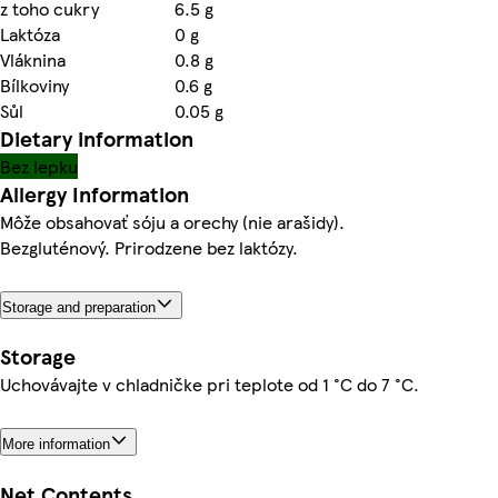
z toho cukry
6.5 g
Laktóza
0 g
Vláknina
0.8 g
Bílkoviny
0.6 g
Sůl
0.05 g
Dietary information
Bez lepku
Allergy Information
Môže obsahovať sóju a orechy (nie arašidy).
Bezgluténový. Prirodzene bez laktózy.
Storage and preparation
Storage
Uchovávajte v chladničke pri teplote od 1 °C do 7 °C.
More information
Net Contents