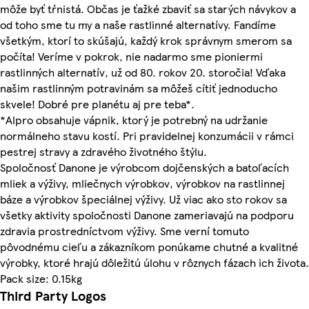
môže byť tŕnistá. Občas je ťažké zbaviť sa starých návykov a
od toho sme tu my a naše rastlinné alternatívy. Fandíme
všetkým, ktorí to skúšajú, každý krok správnym smerom sa
počíta! Veríme v pokrok, nie nadarmo sme pioniermi
rastlinných alternatív, už od 80. rokov 20. storočia! Vďaka
našim rastlinným potravinám sa môžeš cítiť jednoducho
skvele! Dobré pre planétu aj pre teba*.
*Alpro obsahuje vápnik, ktorý je potrebný na udržanie
normálneho stavu kostí. Pri pravidelnej konzumácii v rámci
pestrej stravy a zdravého životného štýlu.
Spoločnosť Danone je výrobcom dojčenských a batoľacích
mliek a výživy, mliečnych výrobkov, výrobkov na rastlinnej
báze a výrobkov špeciálnej výživy. Už viac ako sto rokov sa
všetky aktivity spoločnosti Danone zameriavajú na podporu
zdravia prostredníctvom výživy. Sme verní tomuto
pôvodnému cieľu a zákazníkom ponúkame chutné a kvalitné
výrobky, ktoré hrajú dôležitú úlohu v rôznych fázach ich života.
Pack size: 0.15kg
Third Party Logos