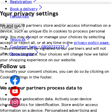
Registration
Book a delivery
Your privacy settings
Favourites
We and our 18 partners store and/or access information on a
Contact us
device, such as unique IDs in cookies to process personal
data. You may accept or manage your choices by selecting
Tesco.sk
accept or reject all, or at any time in the
privacy policy page.
Customer help - 0800222333
These choices will be signalled to our partners and will not
Store locator
affect browsing data. Your choices will change how we tailor
your shopping experience on our website.
Follow us
To modify your consent choices, you can do so by clicking on
Cookie settings in the footer.
We and our partners process data to
Use precise geolocation data. Actively scan device
characteristics for identification. Store and/or access
information on a device. Personalised advertising and