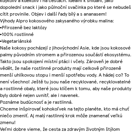
kdykoliv a kdekoliv i na cestách. Ideální k snídani, jako
dopolední snack i jako půlnoční svačinka po které se nebudeš
cítit provinile. Objev i další řady bílý a s ananasem!
Výhody Alpro kokosového zakysaného výrobku malina:
▪Přirozeně bez laktózy
▪100% rostlinné
▪Vegetariánské
Naše kokosy pocházejí z jihovýchodní Asie, kde jsou kokosové
palmy původním stromem a přirozenou součástí ekosystému.
Takto jsou spokojení místní ptáci i včely. Zároveň je dobré
vědět, že naše rostlinné produkty mají celkově přirozeně
menší uhlíkovou stopu i menší spotřebu vody. A hádej co? To
není všechno! Ještě tu jsou naše recyklované, recyklovatelné
a rostlinné obaly, které jsou klíčem k tomu, aby naše produkty
byly dobré nejen uvnitř, ale i navenek.
Poznáme budúcnosť a je rastlinná.
Chceme inšpirovať kohokoľvek na tejto planéte, kto má chuť
niečo zmeniť. Aj malý rastlinný krok môže znamenať veľkú
zmenu!
Veľmi dobre vieme, že cesta za zdravým životným štýlom