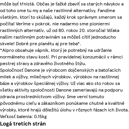
môže byť tŕnistá. Občas je ťažké zbaviť sa starých návykov a
od toho sme tu my a naše rastlinné alternatívy. Fandíme
všetkým, ktorí to skúšajú, každý krok správnym smerom sa
počíta! Veríme v pokrok, nie nadarmo sme pioniermi
rastlinných alternatív, už od 80. rokov 20. storočia! Vďaka
našim rastlinným potravinám sa môžeš cítiť jednoducho
skvele! Dobré pre planétu aj pre teba*.
*Alpro obsahuje vápnik, ktorý je potrebný na udržanie
normálneho stavu kostí. Pri pravidelnej konzumácii v rámci
pestrej stravy a zdravého životného štýlu.
Spoločnosť Danone je výrobcom dojčenských a batoľacích
mliek a výživy, mliečnych výrobkov, výrobkov na rastlinnej
báze a výrobkov špeciálnej výživy. Už viac ako sto rokov sa
všetky aktivity spoločnosti Danone zameriavajú na podporu
zdravia prostredníctvom výživy. Sme verní tomuto
pôvodnému cieľu a zákazníkom ponúkame chutné a kvalitné
výrobky, ktoré hrajú dôležitú úlohu v rôznych fázach ich života.
Veľkosť balenia: 0.15kg
Logá tretích strán