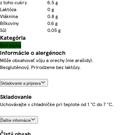
z toho cukry
6.5 g
Laktóza
0 g
Vláknina
0.8 g
Bílkoviny
0.6 g
Sůl
0.05 g
Kategória
Bez lepku
Informácie o alergénoch
Môže obsahovať sóju a orechy (nie arašidy).
Bezgluténový. Prirodzene bez laktózy.
Skladovanie a príprava
Skladovanie
Uchovávajte v chladničke pri teplote od 1 °C do 7 °C.
Ďalšie informácie
Čistý obsah