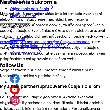
Nastavenia súkromia
Registrácia
Objednanie doručenia
My a našich 18 partnerov ukladáme informácie v zariadení
Moje obľúbené
alebo k nim pristupujeme, napríklad k jedinečným
identifikátorom v súboroch cookie, za účelom spracúvania
Kontaktujte nás
osobných údajov. Svoj súhlas môžete udeliť alebo spravovať
voľbou Prijať alebo Odmietnuť všetko, prípadne kedykoľvek v
Tesco.sk
Pravidlách pre ochranu osobných údajov a cookies.
Tieto
Zákaznícka linka - 0800222333
voľby oznámime našim partnerom a neovplyvnia údaje o
Výber obchodu
prehliadaní. Vaše rozhodnutie však zmení spôsob, akým vám
prispôsobíme nakupovanie na našom webe.
followUs
Svoje nastavenia súhlasu môžete zmeniť kliknutím na
Nastavenia cookies v pätičke stránky.
My a naši partneri spracúvame údaje s cieľom
Používať presné údaje o geolokácii. Aktívne skenovať
charakteristiky zariadenia na identifikáciu. Ukladať a/alebo
pristupovať k informáciám na zariadení. Personalizovaná