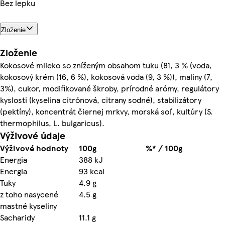
Bez lepku
Zloženie
Zloženie
Kokosové mlieko so zníženým obsahom tuku (81, 3 % (voda,
kokosový krém (16, 6 %), kokosová voda (9, 3 %)), maliny (7,
3%), cukor, modifikované škroby, prírodné arómy, regulátory
kyslosti (kyselina citrónová, citrany sodné), stabilizátory
(pektíny), koncentrát čiernej mrkvy, morská soľ, kultúry (S.
thermophilus, L. bulgaricus).
Výživové údaje
Výživové hodnoty
100g
%* / 100g
Energia
388 kJ
Energia
93 kcal
Tuky
4.9 g
z toho nasycené
4.5 g
mastné kyseliny
Sacharidy
11.1 g