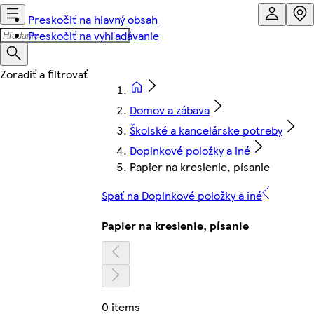
Preskočiť na hlavný obsah
Preskočiť na vyhľadávanie
Domov a zábava
Školské a kancelárske potreby
Doplnkové položky a iné
Papier na kreslenie, písanie
Späť na Doplnkové položky a iné
Papier na kreslenie, písanie
0 items