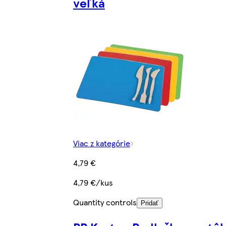
veľká
Viac z kategórie
4,79 €
4,79 €/kus
Quantity controls
Pridať