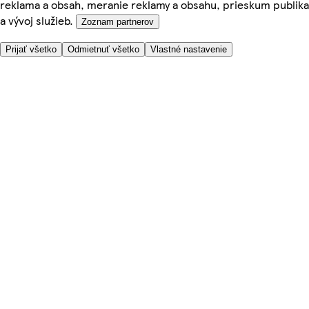
reklama a obsah, meranie reklamy a obsahu, prieskum publika
a vývoj služieb.
Zoznam partnerov
Prijať všetko
Odmietnuť všetko
Vlastné nastavenie
Potrebujete pomoc?
Cena doručenia
Bezpečnosť pri nákupe
Všeobecné obchodné podmienky
Ochrana súkromia
O nás
Prístupnosť