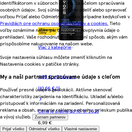
identifikátorom v súboroch cookie, za účelom spracúvania
osobných údajov. Svoj súhlas môžete udeliť alebo spravovať
voľbou Prijať alebo Odmietnuť všetko, prípadne kedykoľvek v
Pravidlách pre ochranu osobných údajov a cookies.
Tieto
voľby oznámime našim partnerom a neovplyvnia údaje o
prehliadaní. Vaše rozhodnutie však zmení spôsob, akým vám
prispôsobíme nakupovanie na našom webe.
Viac z kategórie
Svoje nastavenia súhlasu môžete zmeniť kliknutím na
Nastavenia cookies v pätičke stránky.
My a naši partneri spracúvame údaje s cieľom
4,69 € s Clubcard
(10,66 €/l)
Používať presné údaje o geolokácii. Aktívne skenovať
charakteristiky zariadenia na identifikáciu. Ukladať a/alebo
pristupovať k informáciám na zariadení. Personalizovaná
reklama a obsah, meranie reklamy a obsahu, prieskum publika
Cena je platná do 10. 8. 2026
a vývoj služieb.
Zoznam partnerov
6,99 €
Prijať všetko
Odmietnuť všetko
Vlastné nastavenie