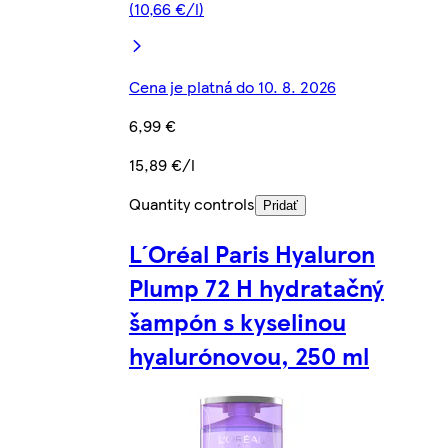
(10,66 €/l)
Cena je platná do 10. 8. 2026
6,99 €
15,89 €/l
Quantity controls
Pridať
L´Oréal Paris Hyaluron
Plump 72 H hydratačný
šampón s kyselinou
hyalurónovou, 250 ml