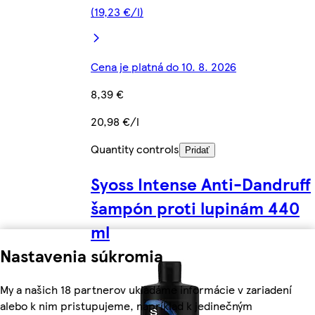
(19,23 €/l)
Cena je platná do 10. 8. 2026
8,39 €
20,98 €/l
Quantity controls
Pridať
Syoss Intense Anti-Dandruff
šampón proti lupinám 440
ml
Nastavenia súkromia
My a našich 18 partnerov ukladáme informácie v zariadení
alebo k nim pristupujeme, napríklad k jedinečným