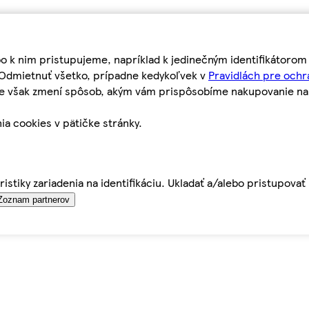
bo k nim pristupujeme, napríklad k jedinečným identifikátoro
o Odmietnuť všetko, prípadne kedykoľvek v
Pravidlách pre ochr
tie však zmení spôsob, akým vám prispôsobíme nakupovanie n
ia cookies v pätičke stránky.
istiky zariadenia na identifikáciu. Ukladať a/alebo pristupova
Zoznam partnerov