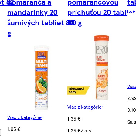
et 82
pomaranča a
pomarančovou
ta
mandarínky 20
príchuťou 20 tabliet
šumivých tabliet 80
80 g
g
Viac
2,9
Viac z kategórie
0,1
Viac z kategórie
1,35 €
Qua
1,95 €
1,35 €/kus