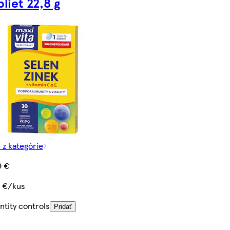
bliet 22,8 g
 z kategórie
9 €
0 €/kus
ntity controls
Pridať