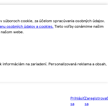
m v súboroch cookie, za účelom spracúvania osobných údajov.
anu osobných údajov a cookies.
Tieto voľby oznámime našim
a našom webe.
ť k informáciám na zariadení. Personalizovaná reklama a obsah,
Prihlásiť
Zaregistrovať
sa
sa