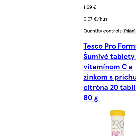
1,69 €
0,07 €/kus
Quantity controls
Pridať
Tesco Pro Form
Šumivé tablety
vitamínom C a
zinkom s prích
citróna 20 tabl
80 g