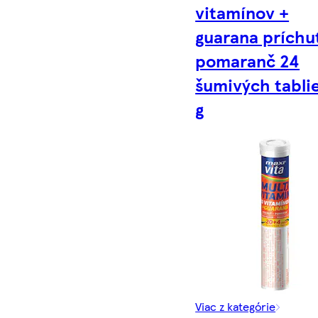
vitamínov +
guarana príchu
pomaranč 24
šumivých tablie
g
Viac z kategórie