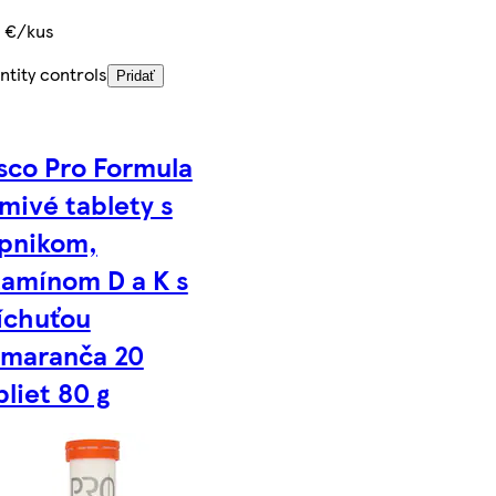
5 €/kus
ntity controls
Pridať
sco Pro Formula
mivé tablety s
pnikom,
tamínom D a K s
íchuťou
maranča 20
bliet 80 g