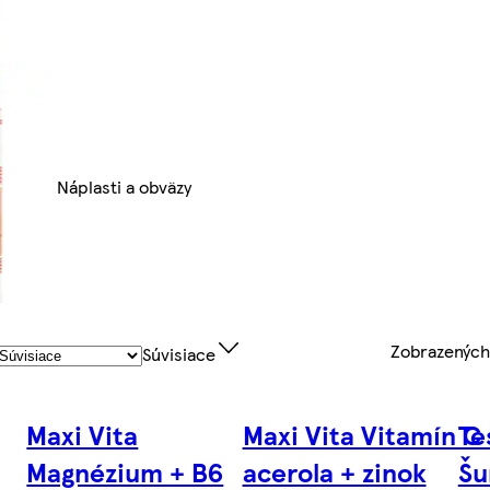
Náplasti a obväzy
Zobrazenýc
Súvisiace
Maxi Vita
Maxi Vita Vitamín C
Te
Magnézium + B6
acerola + zinok
Šu