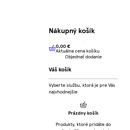
Nákupný košík
0,00 €
Aktuálna cena košíku
0,00 €
Aktuálna cena košíku
Objednať dodanie
Váš košík
Vyberte službu, ktorá je pre Vás
najvhodnejšie
Prázdny košík
Produkty, ktoré pridáte do