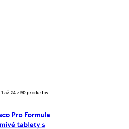
h
1 až 24
z
90
produktov
sco Pro Formula
mivé tablety s