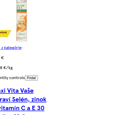
 z kategórie
5 €
88 €/kg
ntity controls
Pridať
xi Vita Vaše
raví Selén, zinok
vitamín C a E 30