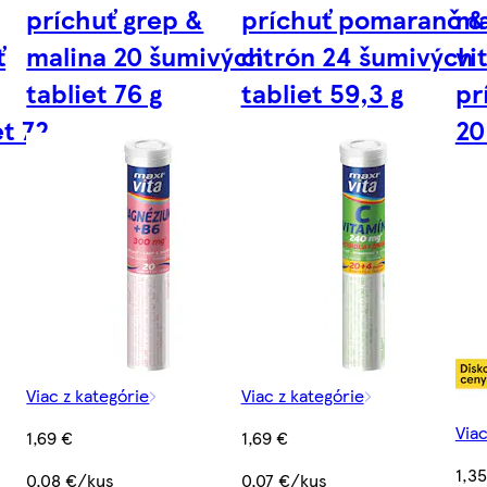
príchuť grep &
príchuť pomaranč &
ma
ť
malina 20 šumivých
citrón 24 šumivých
vi
tabliet 76 g
tabliet 59,3 g
pr
t 72
20
Viac z kategórie
Viac z kategórie
Viac
1,69 €
1,69 €
1,3
0,08 €/kus
0,07 €/kus