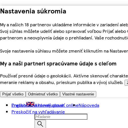
Nastavenia súkromia
My a našich 18 partnerov ukladáme informácie v zariadení ale
Svoj súhlas môžete udeliť alebo spravovať voľbou Prijať aleb
partnerom a neovplyvnia údaje o prehliadaní. Vaše rozhodnu
Svoje nastavenia súhlasu môžete zmeniť kliknutím na Nastaven
My a naši partneri spracúvame údaje s cieľom
Používať presné údaje o geolokácii. Aktívne skenovať charakter
meranie reklamy a obsahu, prieskum publika a vývoj služieb.
Prijať všetko
Odmietnuť všetko
Vlastné nastavenie
Preskočiť na hlavný obsah
English
Ako nakupovať online
Nápoveda
Preskočiť na vyhľadávanie