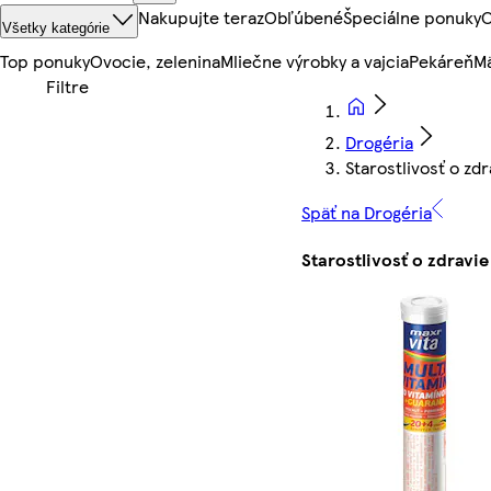
Nakupujte teraz
Obľúbené
Špeciálne ponuky
O
Všetky kategórie
Top ponuky
Ovocie, zelenina
Mliečne výrobky a vajcia
Pekáreň
Mä
Drogéria
Starostlivosť o zdr
Späť na Drogéria
Starostlivosť o zdravie