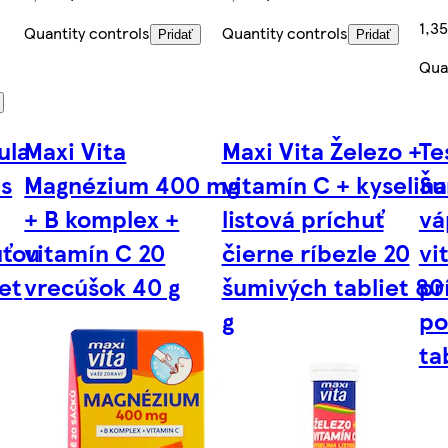
1,3
Quantity controls
Quantity controls
Pridať
Pridať
Qua
ula
Maxi Vita
Maxi Vita Železo +
Te
 s
Magnézium 400 mg
vitamín C + kyselina
Šu
+ B komplex +
listová príchuť
vá
uťou
vitamín C 20
čierne ríbezle 20
vi
iet
vrecúšok 40 g
šumivých tabliet 80
pr
g
po
ta