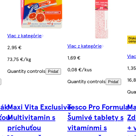
Viac z kategórie
Viac z kategórie
2,95 €
Viac
1,69 €
73,75 €/kg
1,3
0,08 €/kus
Quantity controls
Pridať
16,
Quantity controls
Pridať
Qua
vák
Maxi Vita Exclusive
Tesco Pro Formula
Ma
ťou
Multivitamin s
Šumivé tablety s
Zd
príchuťou
vitamínmi s
+ 