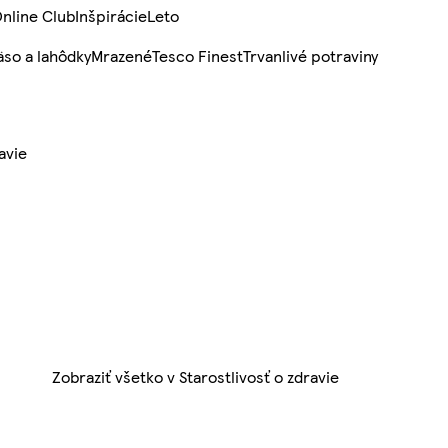
nline Club
Inšpirácie
Leto
so a lahôdky
Mrazené
Tesco Finest
Trvanlivé potraviny
avie
Zobraziť všetko v Starostlivosť o zdravie