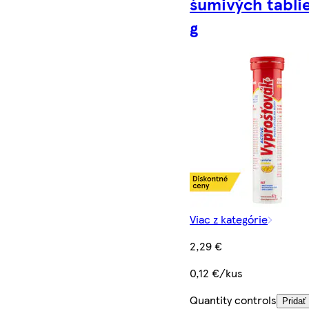
šumivých tabli
g
Viac z kategórie
2,29 €
0,12 €/kus
Quantity controls
Pridať