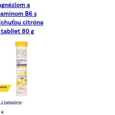
gnéziom a
tamínom B6 s
íchuťou citróna
 tabliet 80 g
 z kategórie
5 €