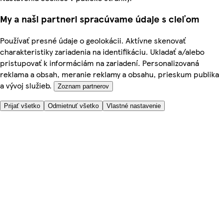
My a naši partneri spracúvame údaje s cieľom
Používať presné údaje o geolokácii. Aktívne skenovať
charakteristiky zariadenia na identifikáciu. Ukladať a/alebo
pristupovať k informáciám na zariadení. Personalizovaná
reklama a obsah, meranie reklamy a obsahu, prieskum publika
a vývoj služieb.
Zoznam partnerov
Prijať všetko
Odmietnuť všetko
Vlastné nastavenie
Potrebujete pomoc?
Cena doručenia
Bezpečnosť pri nákupe