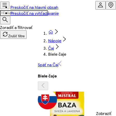
Preskočiť na hlavný obsah
Preskočiť na vyhľadávanie
Zrušiť filtre
Nápoje
Čaj
Biele čaje
Späť na Čaj
Biele čaje
Zobraziť