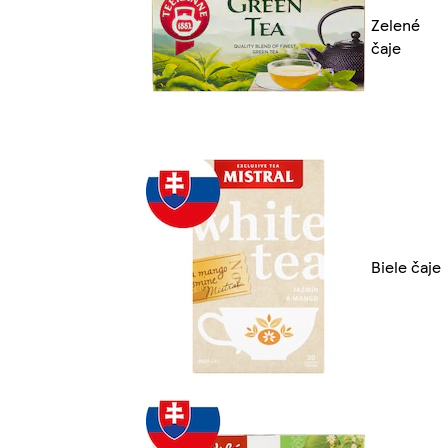
Zelené
čaje
Biele čaje