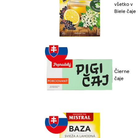
všetko v
Biele čaje
Čierne
čaje