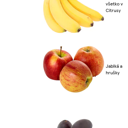
všetko v
Citrusy
Jablká a
hrušky