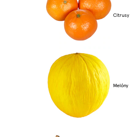
Citrusy
Melóny