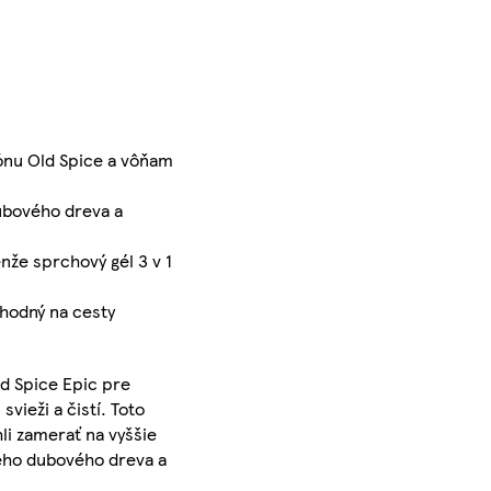
nu Old Spice a vôňam
ubového dreva a
že sprchový gél 3 v 1
hodný na cesty
d Spice Epic pre
vieži a čistí. Toto
li zamerať na vyššie
eného dubového dreva a