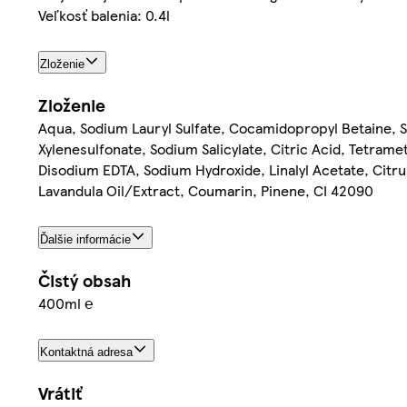
Veľkosť balenia: 0.4l
Zloženie
Zloženie
Aqua, Sodium Lauryl Sulfate, Cocamidopropyl Betaine, 
Xylenesulfonate, Sodium Salicylate, Citric Acid, Tetra
Disodium EDTA, Sodium Hydroxide, Linalyl Acetate, Citru
Lavandula Oil/Extract, Coumarin, Pinene, CI 42090
Ďalšie informácie
Čistý obsah
400ml ℮
Kontaktná adresa
Vrátiť