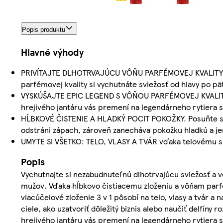
Popis produktu
Hlavné výhody
PRIVÍTAJTE DLHOTRVAJÚCU VÔŇU PARFÉMOVEJ KVALITY: vď
parfémovej kvality si vychutnáte sviežosť od hlavy po pä
VYSKÚŠAJTE EPIC LEGEND S VÔŇOU PARFÉMOVEJ KVALITY:
hrejivého jantáru vás premení na legendárneho rytiera s
HĹBKOVÉ ČISTENIE A HLADKÝ POCIT POKOŽKY. Posuňte svo
odstráni zápach, zároveň zanecháva pokožku hladkú a j
UMYTE SI VŠETKO: TELO, VLASY A TVÁR vďaka telovému sp
Popis
Vychutnajte si nezabudnuteľnú dlhotrvajúcu sviežosť 
mužov. Vďaka hĺbkovo čistiacemu zloženiu a vôňam parfémov
viacúčelové zloženie 3 v 1 pôsobí na telo, vlasy a tvár 
ciele, ako uzatvoriť dôležitý biznis alebo naučiť delfín
hrejivého jantáru vás premení na legendárneho rytiera s