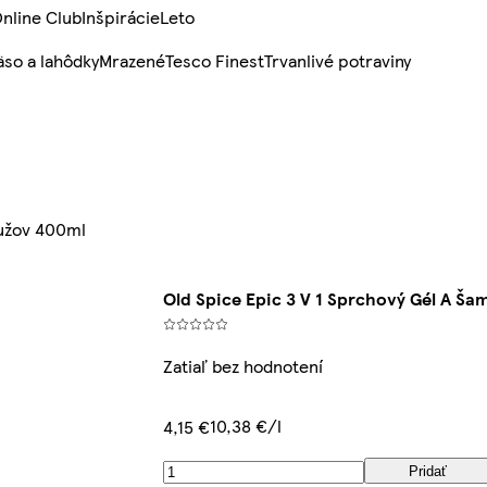
nline Club
Inšpirácie
Leto
so a lahôdky
Mrazené
Tesco Finest
Trvanlivé potraviny
Mužov 400ml
Old Spice Epic 3 V 1 Sprchový Gél A Š
Zatiaľ bez hodnotení
10,38 €/l
4,15 €
Pridať