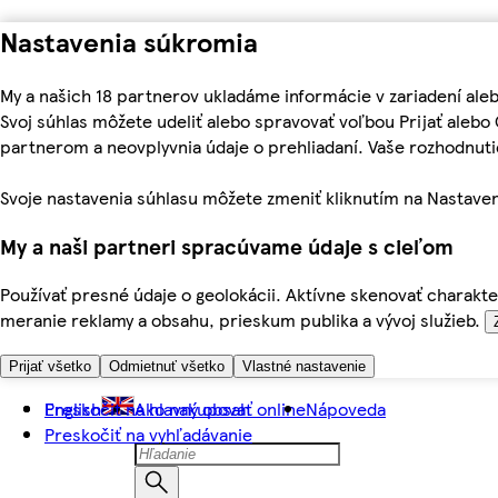
Nastavenia súkromia
My a našich 18 partnerov ukladáme informácie v zariadení ale
Svoj súhlas môžete udeliť alebo spravovať voľbou Prijať aleb
partnerom a neovplyvnia údaje o prehliadaní. Vaše rozhodnu
Svoje nastavenia súhlasu môžete zmeniť kliknutím na Nastaven
My a naši partneri spracúvame údaje s cieľom
Používať presné údaje o geolokácii. Aktívne skenovať charakter
meranie reklamy a obsahu, prieskum publika a vývoj služieb.
Prijať všetko
Odmietnuť všetko
Vlastné nastavenie
Preskočiť na hlavný obsah
English
Ako nakupovať online
Nápoveda
Preskočiť na vyhľadávanie