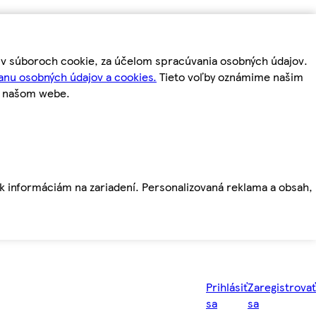
m v súboroch cookie, za účelom spracúvania osobných údajov.
anu osobných údajov a cookies.
Tieto voľby oznámime našim
a našom webe.
ť k informáciám na zariadení. Personalizovaná reklama a obsah,
Prihlásiť
Zaregistrovať
sa
sa