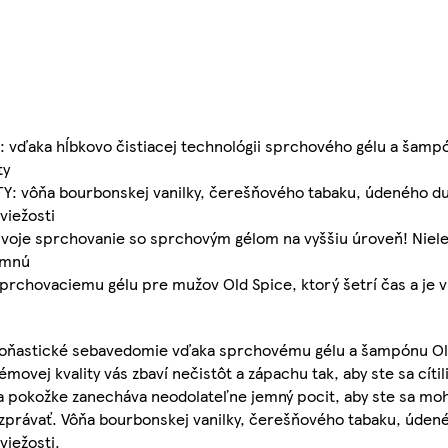
aka hĺbkovo čistiacej technológii sprchového gélu a šampó
ty
 vôňa bourbonskej vanilky, čerešňového tabaku, údeného d
viežosti
je sprchovanie so sprchovým gélom na vyššiu úroveň! Nielen
emnú
rchovaciemu gélu pre mužov Old Spice, ktorý šetrí čas a je v
a voňastické sebavedomie vďaka sprchovému gélu a šampónu Ol
ej kvality vás zbaví nečistôt a zápachu tak, aby ste sa cítili s
a na pokožke zanecháva neodolateľne jemný pocit, aby ste sa moh
y rozprávať. Vôňa bourbonskej vanilky, čerešňového tabaku, úd
viežosti.