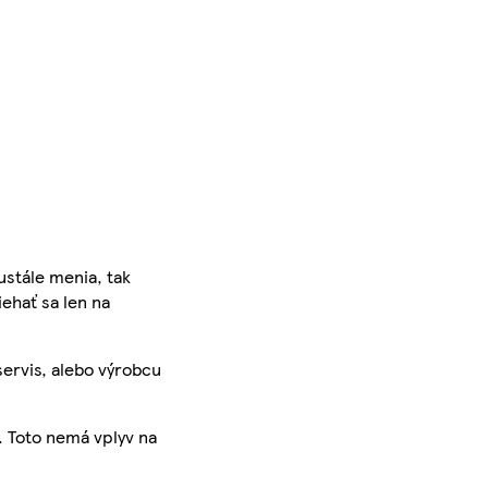
ustále menia, tak
iehať sa len na
servis, alebo výrobcu
. Toto nemá vplyv na