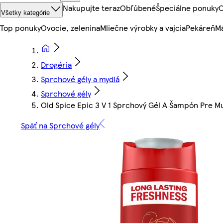
Nakupujte teraz
Obľúbené
Špeciálne ponuky
O
Všetky kategórie
Top ponuky
Ovocie, zelenina
Mliečne výrobky a vajcia
Pekáreň
Mä
Drogéria
Sprchové gély a mydlá
Sprchové gély
Old Spice Epic 3 V 1 Sprchový Gél A Šampón Pre 
Späť na Sprchové gély