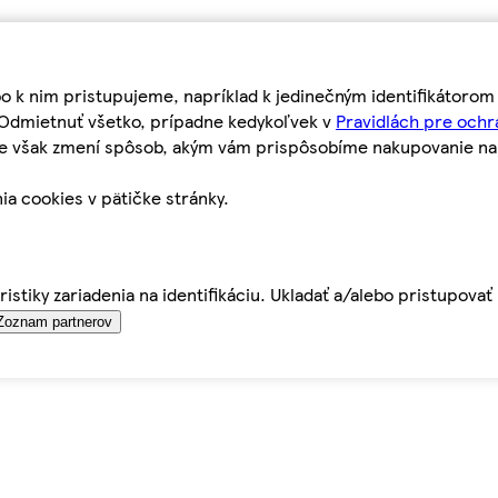
bo k nim pristupujeme, napríklad k jedinečným identifikátoro
o Odmietnuť všetko, prípadne kedykoľvek v
Pravidlách pre ochr
tie však zmení spôsob, akým vám prispôsobíme nakupovanie n
ia cookies v pätičke stránky.
istiky zariadenia na identifikáciu. Ukladať a/alebo pristupova
Zoznam partnerov