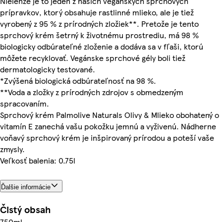
Nielenže je to jeden z našich vegánskych sprchových
prípravkov, ktorý obsahuje rastlinné mlieko, ale je tiež
vyrobený z 95 % z prírodných zložiek**. Pretože je tento
sprchový krém šetrný k životnému prostrediu, má 98 %
biologicky odbúrateľné zloženie a dodáva sa v fľaši, ktorú
môžete recyklovať. Vegánske sprchové gély boli tiež
dermatologicky testované.
*Zvýšená biologická odbúrateľnosť na 98 %.
**Voda a zložky z prírodných zdrojov s obmedzeným
spracovaním.
Sprchový krém Palmolive Naturals Olivy & Mlieko obohatený o
vitamín E zanechá vašu pokožku jemnú a vyživenú. Nádherne
voňavý sprchový krém je inšpirovaný prírodou a poteší vaše
zmysly.
Veľkosť balenia: 0.75l
Ďalšie informácie
Čistý obsah
750ml