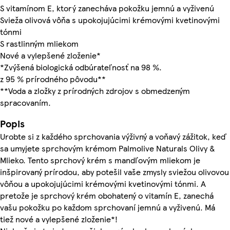
S vitamínom E, ktorý zanecháva pokožku jemnú a vyživenú
Svieža olivová vôňa s upokojujúcimi krémovými kvetinovými
tónmi
S rastlinným mliekom
Nové a vylepšené zloženie*
*Zvýšená biologická odbúrateľnosť na 98 %.
z 95 % prírodného pôvodu**
**Voda a zložky z prírodných zdrojov s obmedzeným
spracovaním.
Popis
Urobte si z každého sprchovania výživný a voňavý zážitok, keď
sa umyjete sprchovým krémom Palmolive Naturals Olivy &
Mlieko. Tento sprchový krém s mandľovým mliekom je
inšpirovaný prírodou, aby potešil vaše zmysly sviežou olivovou
vôňou a upokojujúcimi krémovými kvetinovými tónmi. A
pretože je sprchový krém obohatený o vitamín E, zanechá
vašu pokožku po každom sprchovaní jemnú a vyživenú. Má
tiež nové a vylepšené zloženie*!