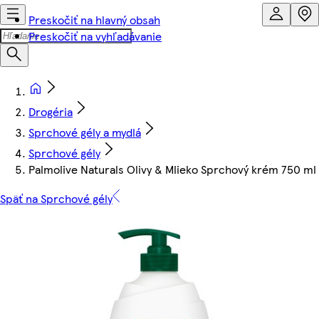
Preskočiť na hlavný obsah
Preskočiť na vyhľadávanie
Drogéria
Sprchové gély a mydlá
Sprchové gély
Palmolive Naturals Olivy & Mlieko Sprchový krém 750 ml
Späť na Sprchové gély