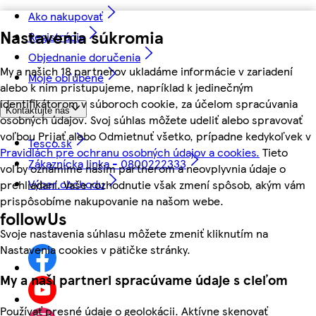
Ako nakupovať
Nastavenia súkromia
Registrácia
Objednanie doručenia
My a našich 18 partnerov ukladáme informácie v zariadení
Moje obľúbené
alebo k nim pristupujeme, napríklad k jedinečným
identifikátorom v súboroch cookie, za účelom spracúvania
Kontaktujte nás
osobných údajov. Svoj súhlas môžete udeliť alebo spravovať
voľbou Prijať alebo Odmietnuť všetko, prípadne kedykoľvek v
Tesco.sk
Pravidlách pre ochranu osobných údajov a cookies.
Tieto
Zákaznícka linka - 0800222333
voľby oznámime našim partnerom a neovplyvnia údaje o
Výber obchodu
prehliadaní. Vaše rozhodnutie však zmení spôsob, akým vám
prispôsobíme nakupovanie na našom webe.
followUs
Svoje nastavenia súhlasu môžete zmeniť kliknutím na
Nastavenia cookies v pätičke stránky.
My a naši partneri spracúvame údaje s cieľom
Používať presné údaje o geolokácii. Aktívne skenovať