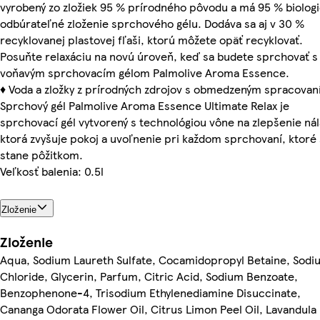
vyrobený zo zložiek 95 % prírodného pôvodu a má 95 % biolog
odbúrateľné zloženie sprchového gélu. Dodáva sa aj v 30 %
recyklovanej plastovej fľaši, ktorú môžete opäť recyklovať.
Posuňte relaxáciu na novú úroveň, keď sa budete sprchovať s
voňavým sprchovacím gélom Palmolive Aroma Essence.
♦ Voda a zložky z prírodných zdrojov s obmedzeným spracovan
Sprchový gél Palmolive Aroma Essence Ultimate Relax je
sprchovací gél vytvorený s technológiou vône na zlepšenie nál
ktorá zvyšuje pokoj a uvoľnenie pri každom sprchovaní, ktoré
stane pôžitkom.
Veľkosť balenia: 0.5l
Zloženie
Zloženie
Aqua, Sodium Laureth Sulfate, Cocamidopropyl Betaine, Sodi
Chloride, Glycerin, Parfum, Citric Acid, Sodium Benzoate,
Benzophenone-4, Trisodium Ethylenediamine Disuccinate,
Cananga Odorata Flower Oil, Citrus Limon Peel Oil, Lavandula