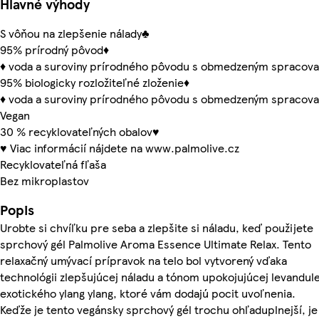
Hlavné výhody
S vôňou na zlepšenie nálady♣
95% prírodný pôvod♦
♦ voda a suroviny prírodného pôvodu s obmedzeným spracov
95% biologicky rozložiteľné zloženie♦
♦ voda a suroviny prírodného pôvodu s obmedzeným spracov
Vegan
30 % recyklovateľných obalov♥
♥ Viac informácií nájdete na www.palmolive.cz
Recyklovateľná fľaša
Bez mikroplastov
Popis
Urobte si chvíľku pre seba a zlepšite si náladu, keď použijete
sprchový gél Palmolive Aroma Essence Ultimate Relax. Tento
relaxačný umývací prípravok na telo bol vytvorený vďaka
technológii zlepšujúcej náladu a tónom upokojujúcej levandule
exotického ylang ylang, ktoré vám dodajú pocit uvoľnenia.
Keďže je tento vegánsky sprchový gél trochu ohľaduplnejší, je