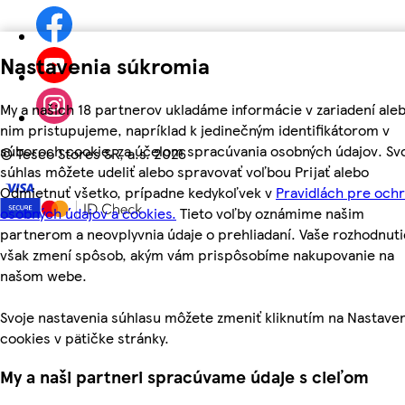
Nastavenia súkromia
My a našich 18 partnerov ukladáme informácie v zariadení aleb
nim pristupujeme, napríklad k jedinečným identifikátorom v
súboroch cookie, za účelom spracúvania osobných údajov. Sv
©
Tesco Stores SR, a.s. 2026
súhlas môžete udeliť alebo spravovať voľbou Prijať alebo
Odmietnuť všetko, prípadne kedykoľvek v
Pravidlách pre och
osobných údajov a cookies.
Tieto voľby oznámime našim
partnerom a neovplyvnia údaje o prehliadaní. Vaše rozhodnuti
však zmení spôsob, akým vám prispôsobíme nakupovanie na
našom webe.
Svoje nastavenia súhlasu môžete zmeniť kliknutím na Nastave
cookies v pätičke stránky.
My a naši partneri spracúvame údaje s cieľom