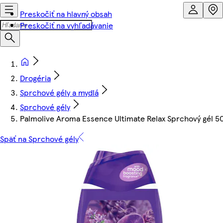
Preskočiť na hlavný obsah
Preskočiť na vyhľadávanie
Drogéria
Sprchové gély a mydlá
Sprchové gély
Palmolive Aroma Essence Ultimate Relax Sprchový gél 
Späť na Sprchové gély