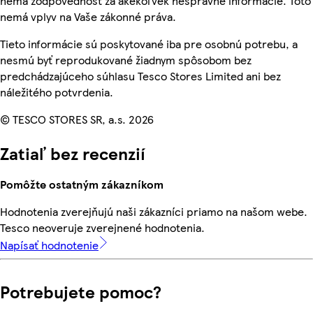
nemá zodpovednosť za akékoľvek nesprávne informácie. Toto
nemá vplyv na Vaše zákonné práva.
Tieto informácie sú poskytované iba pre osobnú potrebu, a
nesmú byť reprodukované žiadnym spôsobom bez
predchádzajúceho súhlasu Tesco Stores Limited ani bez
náležitého potvrdenia.
© TESCO STORES SR, a.s. 2026
Zatiaľ bez recenzií
Pomôžte ostatným zákazníkom
Hodnotenia zverejňujú naši zákazníci priamo na našom webe.
Tesco neoveruje zverejnené hodnotenia.
Napísať hodnotenie
Potrebujete pomoc?