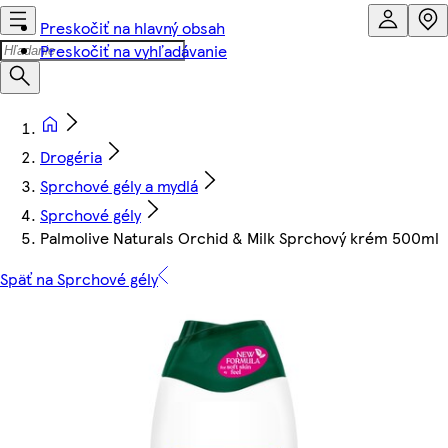
Preskočiť na hlavný obsah
Preskočiť na vyhľadávanie
Drogéria
Sprchové gély a mydlá
Sprchové gély
Palmolive Naturals Orchid & Milk Sprchový krém 500ml
Späť na Sprchové gély