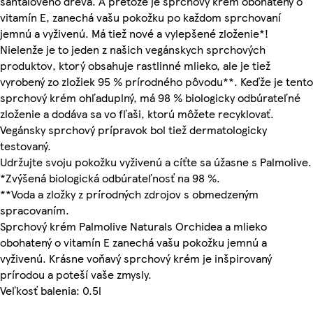
santalového dreva. A pretože je sprchový krém obohatený o
vitamín E, zanechá vašu pokožku po každom sprchovaní
jemnú a vyživenú. Má tiež nové a vylepšené zloženie*!
Nielenže je to jeden z našich vegánskych sprchových
produktov, ktorý obsahuje rastlinné mlieko, ale je tiež
vyrobený zo zložiek 95 % prírodného pôvodu**. Keďže je tento
sprchový krém ohľaduplný, má 98 % biologicky odbúrateľné
zloženie a dodáva sa vo fľaši, ktorú môžete recyklovať.
Vegánsky sprchový prípravok bol tiež dermatologicky
testovaný.
Udržujte svoju pokožku vyživenú a cíťte sa úžasne s Palmolive.
*Zvýšená biologická odbúrateľnosť na 98 %.
**Voda a zložky z prírodných zdrojov s obmedzeným
spracovaním.
Sprchový krém Palmolive Naturals Orchidea a mlieko
obohatený o vitamín E zanechá vašu pokožku jemnú a
vyživenú. Krásne voňavý sprchový krém je inšpirovaný
prírodou a poteší vaše zmysly.
Veľkosť balenia: 0.5l