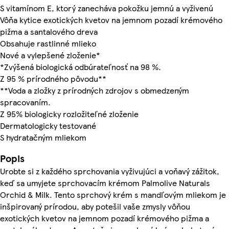
S vitamínom E, ktorý zanecháva pokožku jemnú a vyživenú
Vôňa kytice exotických kvetov na jemnom pozadí krémového
pižma a santalového dreva
Obsahuje rastlinné mlieko
Nové a vylepšené zloženie*
*Zvýšená biologická odbúrateľnosť na 98 %.
Z 95 % prírodného pôvodu**
**Voda a zložky z prírodných zdrojov s obmedzeným
spracovaním.
Z 95% biologicky rozložiteľné zloženie
Dermatologicky testované
S hydratačným mliekom
Popis
Urobte si z každého sprchovania vyživujúci a voňavý zážitok,
keď sa umyjete sprchovacím krémom Palmolive Naturals
Orchid & Milk. Tento sprchový krém s mandľovým mliekom je
inšpirovaný prírodou, aby potešil vaše zmysly vôňou
exotických kvetov na jemnom pozadí krémového pižma a