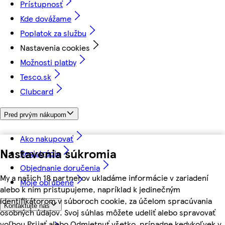
Prístupnosť
Kde dovážame
Poplatok za službu
Nastavenia cookies
Možnosti platby
Tesco.sk
Clubcard
Pred prvým nákupom
Ako nakupovať
Nastavenia súkromia
Registrácia
Objednanie doručenia
My a našich 18 partnerov ukladáme informácie v zariadení
Moje obľúbené
alebo k nim pristupujeme, napríklad k jedinečným
identifikátorom v súboroch cookie, za účelom spracúvania
Kontaktujte nás
osobných údajov. Svoj súhlas môžete udeliť alebo spravovať
voľbou Prijať alebo Odmietnuť všetko, prípadne kedykoľvek v