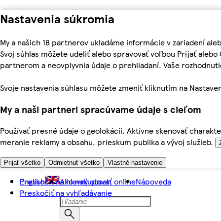
Nastavenia súkromia
My a našich 18 partnerov ukladáme informácie v zariadení ale
Svoj súhlas môžete udeliť alebo spravovať voľbou Prijať aleb
partnerom a neovplyvnia údaje o prehliadaní. Vaše rozhodnu
Svoje nastavenia súhlasu môžete zmeniť kliknutím na Nastaven
My a naši partneri spracúvame údaje s cieľom
Používať presné údaje o geolokácii. Aktívne skenovať charakter
meranie reklamy a obsahu, prieskum publika a vývoj služieb.
Prijať všetko
Odmietnuť všetko
Vlastné nastavenie
Preskočiť na hlavný obsah
English
Ako nakupovať online
Nápoveda
Preskočiť na vyhľadávanie