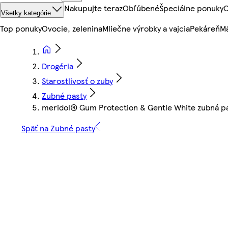
Nakupujte teraz
Obľúbené
Špeciálne ponuky
O
Všetky kategórie
Top ponuky
Ovocie, zelenina
Mliečne výrobky a vajcia
Pekáreň
Mä
Drogéria
Starostlivosť o zuby
Zubné pasty
meridol® Gum Protection & Gentle White zubná pa
Späť na Zubné pasty