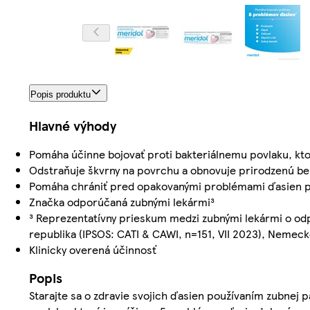
Popis produktu
Hlavné výhody
Pomáha účinne bojovať proti bakteriálnemu povlaku, ktor
Odstraňuje škvrny na povrchu a obnovuje prirodzenú be
Pomáha chrániť pred opakovanými problémami ďasien p
Značka odporúčaná zubnými lekármi³
³ Reprezentatívny prieskum medzi zubnými lekármi o odp
republika (IPSOS: CATI & CAWI, n=151, VII 2023), Nemeck
Klinicky overená účinnosť
Popis
Starajte sa o zdravie svojich ďasien používaním zubnej