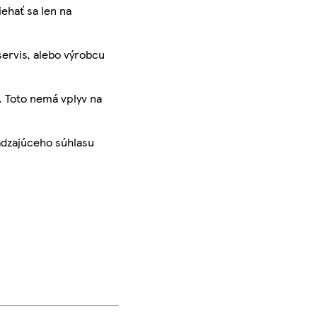
iehať sa len na
servis, alebo výrobcu
. Toto nemá vplyv na
ádzajúceho súhlasu