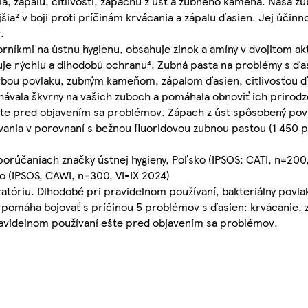
ia, zápalu, citlivosti, zápachu z úst a zubného kameňa. Naša z
a² v boji proti príčinám krvácania a zápalu ďasien. Jej účinnos
.
orníkmi na ústnu hygienu, obsahuje zinok a amíny v dvojitom ak
tuje rýchlu a dlhodobú ochranu⁴. Zubná pasta na problémy s ď
bou povlaku, zubným kameňom, zápalom ďasien, citlivosťou ďa
hávala škvrny na vašich zuboch a pomáhala obnoviť ich prirodz
 ešte pred objavením sa problémov. Zápach z úst spôsobený po
ívania v porovnaní s bežnou fluoridovou zubnou pastou (1 450
orúčaniach značky ústnej hygieny, Poľsko (IPSOS: CATI, n=200
o (IPSOS, CAWI, n=300, VI-IX 2024)
ratóriu. Dlhodobé pri pravidelnom používaní, bakteriálny povla
omáha bojovať s príčinou 5 problémov s ďasien: krvácanie, zá
ravidelnom používaní ešte pred objavením sa problémov.