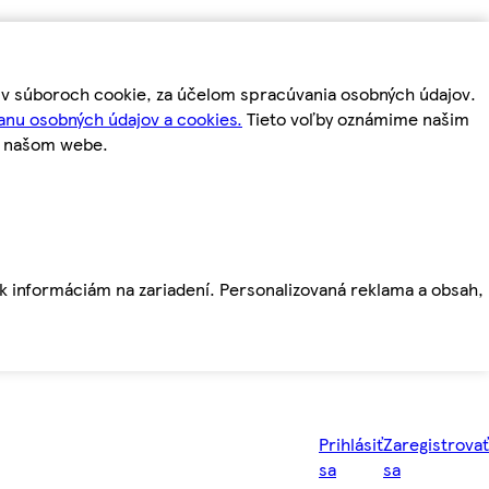
m v súboroch cookie, za účelom spracúvania osobných údajov.
anu osobných údajov a cookies.
Tieto voľby oznámime našim
a našom webe.
ť k informáciám na zariadení. Personalizovaná reklama a obsah,
Prihlásiť
Zaregistrovať
sa
sa