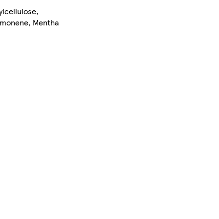
lcellulose,
 Limonene, Mentha