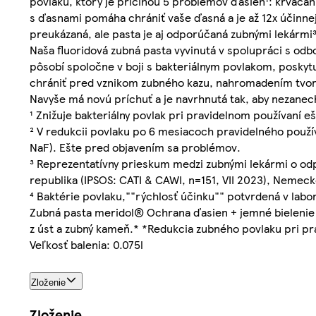
povlaku, ktorý je príčinou 5 problémov ďasien¹: krvácan
s ďasnami pomáha chrániť vaše ďasná a je až 12x účinnejši
preukázaná, ale pasta je aj odporúčaná zubnými lekármi³
Naša fluoridová zubná pasta vyvinutá v spolupráci s odb
pôsobí spoločne v boji s bakteriálnym povlakom, posky
chrániť pred vznikom zubného kazu, nahromadením tvor
Navyše má novú príchuť a je navrhnutá tak, aby nezanec
¹ Znižuje bakteriálny povlak pri pravidelnom používaní
² V redukcii povlaku po 6 mesiacoch pravidelného použ
NaF). Ešte pred objavením sa problémov.
³ Reprezentatívny prieskum medzi zubnými lekármi o odp
republika (IPSOS: CATI & CAWI, n=151, VII 2023), Nemeck
⁴ Baktérie povlaku,""rýchlosť účinku"" potvrdená v labo
Zubná pasta meridol® Ochrana ďasien + jemné bielenie p
z úst a zubný kameň.* *Redukcia zubného povlaku pri p
Veľkosť balenia: 0.075l
Zloženie
Zloženie