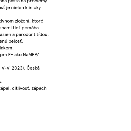
ubná pasta na problémy
ť je nielen klinicky
tívnom zložení, ktoré
asnami tiež pomáha
sien a parodontitídou.
enú belosť.
vlakom.
 ppm F- ako NaMFP/
, V-VI 2023), Česká
k.
pal, citlivosť, zápach