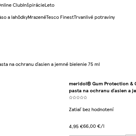
nline Club
Inšpirácie
Leto
so a lahôdky
Mrazené
Tesco Finest
Trvanlivé potraviny
sta na ochranu ďasien a jemné bielenie 75 ml
meridol® Gum Protection & 
pasta na ochranu ďasien a je
Zatiaľ bez hodnotení
66,00 €/l
4,95 €