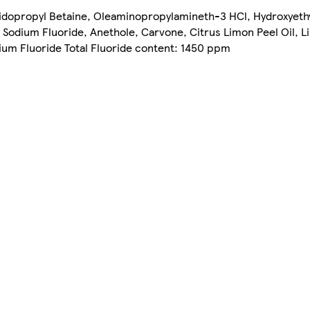
midopropyl Betaine, Oleaminopropylamineth-3 HCl, Hydroxyethy
, Sodium Fluoride, Anethole, Carvone, Citrus Limon Peel Oil,
odium Fluoride Total Fluoride content: 1450 ppm