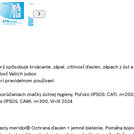
ý spôsobuje krvácanie, zápal, citlivosť ďasien, zápach z úst 
losť Vašich zubov
ri pravidelnom používaní
orúčaniach značky ústnej hygieny, Poľsko (IPSOS: CATI, n=200
o (IPSOS, CAWI, n=300, VI-IX 2024
 pasty meridol® Ochrana ďasien + jemné bielenie. Pomáha bojo