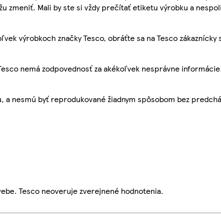
žu zmeniť. Mali by ste si vždy prečítať etiketu výrobku a nespol
ľvek výrobkoch značky Tesco, obráťte sa na Tesco zákaznícky 
, Tesco nemá zodpovednosť za akékoľvek nesprávne informácie
bu, a nesmú byť reprodukované žiadnym spôsobom bez predch
webe. Tesco neoveruje zverejnené hodnotenia.