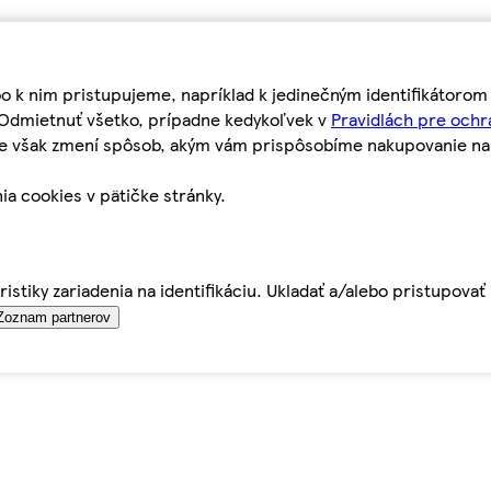
bo k nim pristupujeme, napríklad k jedinečným identifikátoro
o Odmietnuť všetko, prípadne kedykoľvek v
Pravidlách pre ochr
tie však zmení spôsob, akým vám prispôsobíme nakupovanie n
ia cookies v pätičke stránky.
istiky zariadenia na identifikáciu. Ukladať a/alebo pristupova
Zoznam partnerov