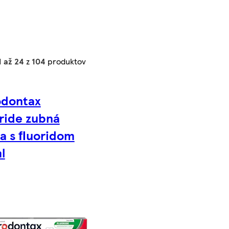
1 až 24
z
104
produktov
odontax
ride zubná
a s ﬂuoridom
l