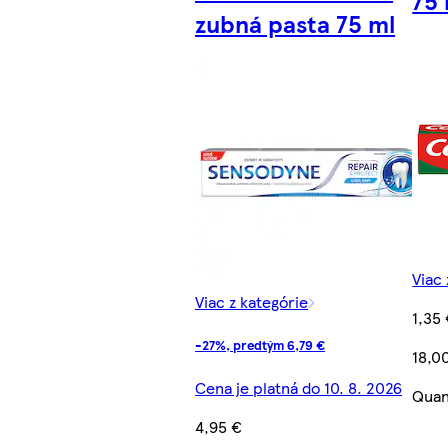
zubná pasta 75 ml
Viac 
Viac z kategórie
1,35
-27%, predtým 6,79 €
18,0
Cena je platná do 10. 8. 2026
Quan
4,95 €