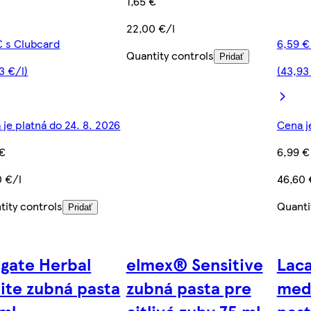
1,65 €
22,00 €/l
 € s Clubcard
6,59 €
Quantity controls
Pridať
3 €/l)
(43,93
 je platná do 24. 8. 2026
Cena j
 €
6,99 €
0 €/l
46,60 
tity controls
Quanti
Pridať
lgate Herbal
elmex® Sensitive
Laca
ite zubná pasta
zubná pasta pre
med
ml
citlivé zuby 75 ml
past