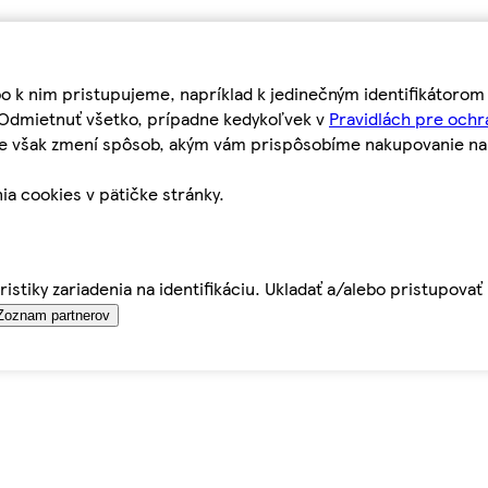
bo k nim pristupujeme, napríklad k jedinečným identifikátoro
o Odmietnuť všetko, prípadne kedykoľvek v
Pravidlách pre ochr
tie však zmení spôsob, akým vám prispôsobíme nakupovanie n
ia cookies v pätičke stránky.
istiky zariadenia na identifikáciu. Ukladať a/alebo pristupova
Zoznam partnerov