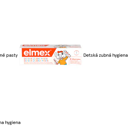
né pasty
Detská zubná hygiena
na hygiena