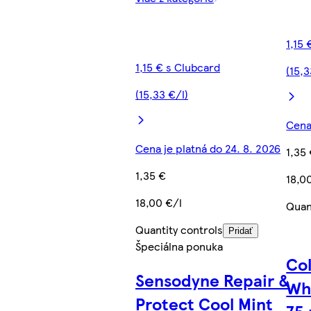
1,15
1,15 € s Clubcard
(15,3
(15,33 €/l)
Cena
Cena je platná do 24. 8. 2026
1,35
1,35 €
18,0
18,00 €/l
Quan
Quantity controls
Pridať
Špeciálna ponuka
Co
Sensodyne Repair &
Wh
Protect Cool Mint
75 