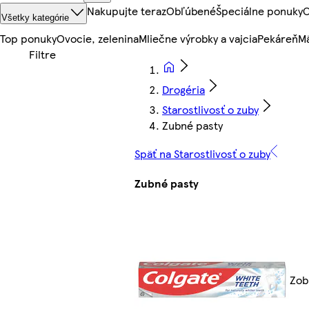
Nakupujte teraz
Obľúbené
Špeciálne ponuky
O
Všetky kategórie
Top ponuky
Ovocie, zelenina
Mliečne výrobky a vajcia
Pekáreň
Mä
Drogéria
Starostlivosť o zuby
Zubné pasty
Späť na Starostlivosť o zuby
Zubné pasty
Zob