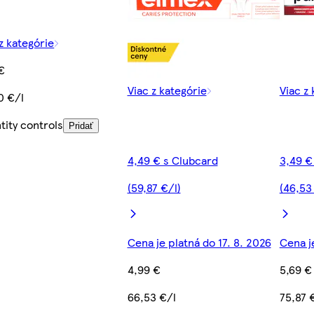
z kategórie
 €
Viac z kategórie
Viac z
0 €/l
tity controls
Pridať
4,49 € s Clubcard
3,49 €
(59,87 €/l)
(46,53
Cena je platná do 17. 8. 2026
Cena j
4,99 €
5,69 €
66,53 €/l
75,87 