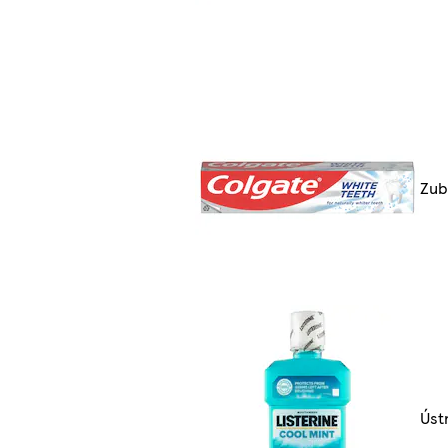
Zub
Úst