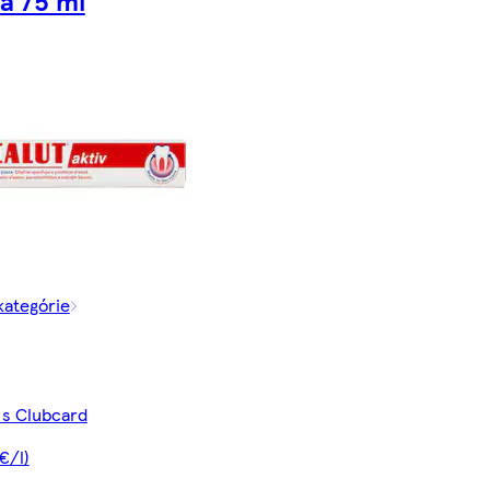
 kategórie
 s Clubcard
€/l)