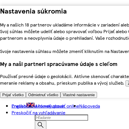
Nastavenia súkromia
My a našich 18 partnerov ukladáme informácie v zariadení ale
Svoj súhlas môžete udeliť alebo spravovať voľbou Prijať aleb
partnerom a neovplyvnia údaje o prehliadaní. Vaše rozhodnu
Svoje nastavenia súhlasu môžete zmeniť kliknutím na Nastaven
My a naši partneri spracúvame údaje s cieľom
Používať presné údaje o geolokácii. Aktívne skenovať charakter
meranie reklamy a obsahu, prieskum publika a vývoj služieb.
Prijať všetko
Odmietnuť všetko
Vlastné nastavenie
Preskočiť na hlavný obsah
English
Ako nakupovať online
Nápoveda
Preskočiť na vyhľadávanie