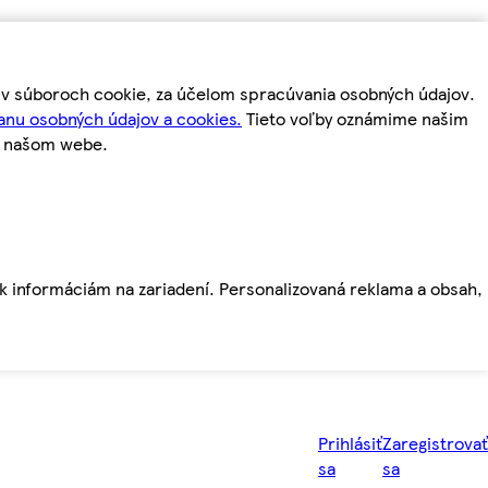
m v súboroch cookie, za účelom spracúvania osobných údajov.
anu osobných údajov a cookies.
Tieto voľby oznámime našim
a našom webe.
ť k informáciám na zariadení. Personalizovaná reklama a obsah,
Prihlásiť
Zaregistrovať
sa
sa