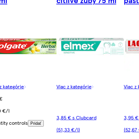
z kategórie
Viac z kategórie
Viac z
 €
0 €/l
3,85 € s Clubcard
3,95 €
tity controls
Pridať
(51,33 €/l)
(52,67 