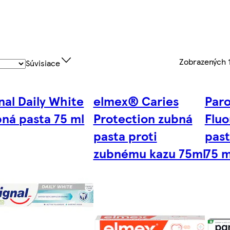
Zobrazených
Súvisiace
nal Daily White
elmex® Caries
Par
ná pasta 75 ml
Protection zubná
Fluo
pasta proti
past
zubnému kazu 75ml
75 m