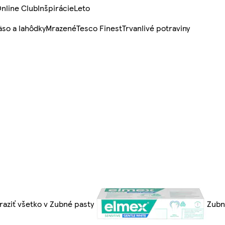
nline Club
Inšpirácie
Leto
so a lahôdky
Mrazené
Tesco Finest
Trvanlivé potraviny
raziť všetko v Zubné pasty
Zubn