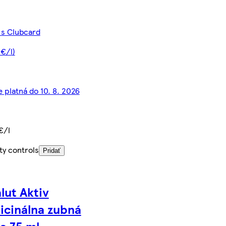
 s Clubcard
 €/l)
e platná do 10. 8. 2026
€/l
ty controls
Pridať
lut Aktiv
icinálna zubná
a 75 ml