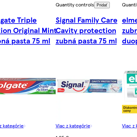
Quantity controls
Quanti
Pridať
gate Triple
Signal Family Care
elme
ion Original Mint
Cavity protection
zubn
ná pasta 75 ml
zubná pasta 75 ml
duo
z kategórie
Viac z kategórie
Viac z