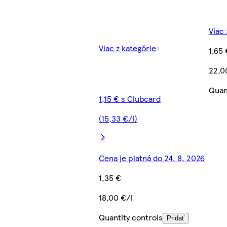
Viac 
Viac z kategórie
1,65
22,0
Quan
1,15 € s Clubcard
(15,33 €/l)
Cena je platná do 24. 8. 2026
1,35 €
18,00 €/l
Quantity controls
Pridať