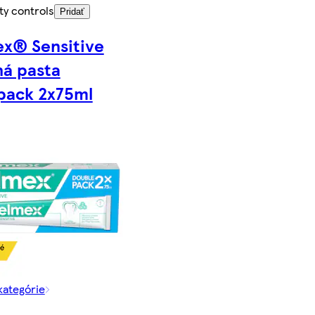
ty controls
Pridať
x® Sensitive
á pasta
pack 2x75ml
 kategórie