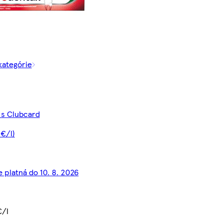
 kategórie
 s Clubcard
 €/l)
e platná do 10. 8. 2026
€/l