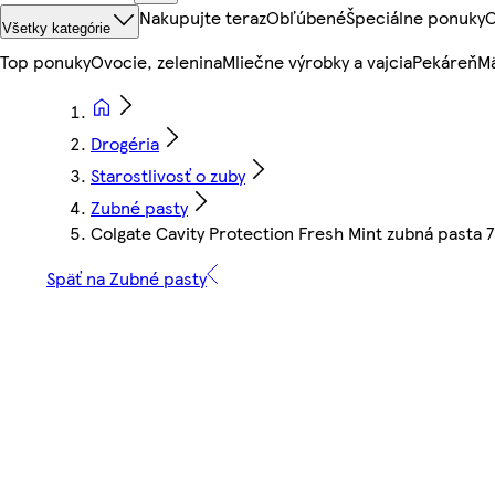
Nakupujte teraz
Obľúbené
Špeciálne ponuky
O
Všetky kategórie
Top ponuky
Ovocie, zelenina
Mliečne výrobky a vajcia
Pekáreň
Mä
Drogéria
Starostlivosť o zuby
Zubné pasty
Colgate Cavity Protection Fresh Mint zubná pasta 
Späť na Zubné pasty