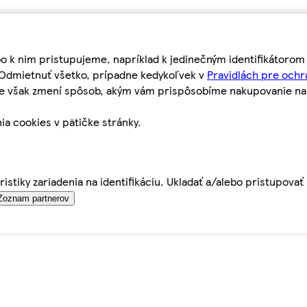
bo k nim pristupujeme, napríklad k jedinečným identifikátoro
o Odmietnuť všetko, prípadne kedykoľvek v
Pravidlách pre ochr
tie však zmení spôsob, akým vám prispôsobíme nakupovanie n
ia cookies v pätičke stránky.
istiky zariadenia na identifikáciu. Ukladať a/alebo pristupova
Zoznam partnerov