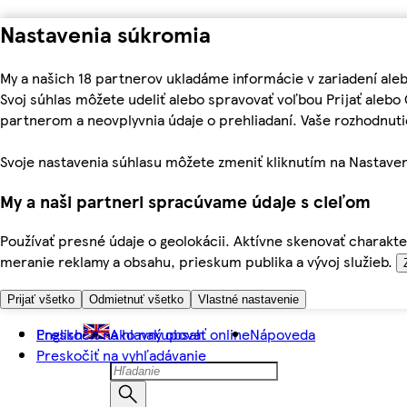
Nastavenia súkromia
My a našich 18 partnerov ukladáme informácie v zariadení ale
Svoj súhlas môžete udeliť alebo spravovať voľbou Prijať aleb
partnerom a neovplyvnia údaje o prehliadaní. Vaše rozhodnu
Svoje nastavenia súhlasu môžete zmeniť kliknutím na Nastaven
My a naši partneri spracúvame údaje s cieľom
Používať presné údaje o geolokácii. Aktívne skenovať charakter
meranie reklamy a obsahu, prieskum publika a vývoj služieb.
Prijať všetko
Odmietnuť všetko
Vlastné nastavenie
Preskočiť na hlavný obsah
English
Ako nakupovať online
Nápoveda
Preskočiť na vyhľadávanie