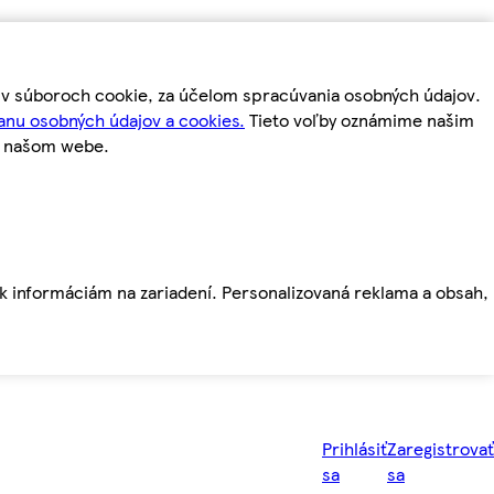
m v súboroch cookie, za účelom spracúvania osobných údajov.
anu osobných údajov a cookies.
Tieto voľby oznámime našim
a našom webe.
ť k informáciám na zariadení. Personalizovaná reklama a obsah,
Prihlásiť
Zaregistrovať
sa
sa