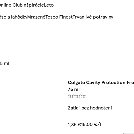
nline Club
Inšpirácie
Leto
so a lahôdky
Mrazené
Tesco Finest
Trvanlivé potraviny
75 ml
Colgate Cavity Protection Fr
75 ml
Zatiaľ bez hodnotení
18,00 €/l
1,35 €