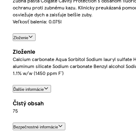
Zubná pasta Colgate Cavity Protection s obsahom fluori
ochranu proti zubnému kazu. Klinicky preukázaná pomoc p
osviežuje dych a zaisťuje belšie zuby.
Veľkosť balenia: 0.075l
Zloženie
Zloženie
Calcium carbonate Aqua Sorbitol Sodium lauryl sulfat
aluminum silicate Sodium carbonate Benzyl alcohol So
1.1% w/w (1450 ppm F¯)
Ďalšie informácie
Čistý obsah
75
Bezpečnostné informácie