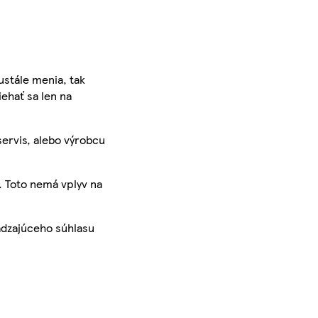
ustále menia, tak
iehať sa len na
servis, alebo výrobcu
. Toto nemá vplyv na
ádzajúceho súhlasu