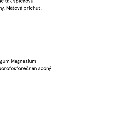
ne tak špičkovú
ny. Mätová príchuť,
se gum Magnesium
uorofosforečnan sodný