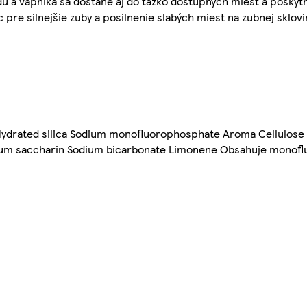
du a vápnika sa dostane aj do ťažko dostupných miest a poskyt
re silnejšie zuby a posilnenie slabých miest na zubnej sklovi
e Hydrated silica Sodium monofluorophosphate Aroma Cellulo
dium saccharin Sodium bicarbonate Limonene Obsahuje monofl