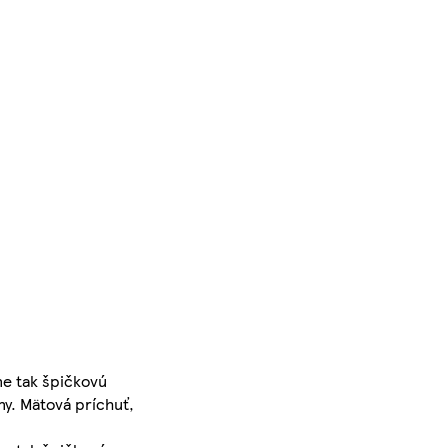
ne tak špičkovú
ny. Mätová príchuť,