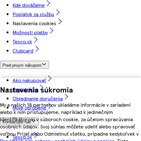
Kde dovážame
Poplatok za službu
Nastavenia cookies
Možnosti platby
Tesco.sk
Clubcard
Pred prvým nákupom
Ako nakupovať
Nastavenia súkromia
Registrácia
Objednanie doručenia
My a našich 18 partnerov ukladáme informácie v zariadení
Moje obľúbené
alebo k nim pristupujeme, napríklad k jedinečným
identifikátorom v súboroch cookie, za účelom spracúvania
Kontaktujte nás
osobných údajov. Svoj súhlas môžete udeliť alebo spravovať
voľbou Prijať alebo Odmietnuť všetko, prípadne kedykoľvek v
Tesco.sk
Pravidlách pre ochranu osobných údajov a cookies.
Tieto