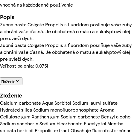
vhodná na každodenné používanie
Popis
Zubná pasta Colgate Propolis s fluoridom posilňuje vaše zuby
a chráni vaše ďasná. Je obohatená o mätu a eukalyptový olej
pre svieži dych.
Zubná pasta Colgate Propolis s fluoridom posilňuje vaše zuby
a chráni vaše ďasná. Je obohatená o mätu a eukalyptový olej
pre svieži dych.
Veľkosť balenia: 0.075l
Zloženie
Zloženie
Calcium carbonate Aqua Sorbitol Sodium lauryl sulfate
Hydrated silica Sodium monofiuorophosphate Aroma
Cellulose gum Xanthan gum Sodium carbonate Benzyl alcohol
Sodium saccharin Sodium bicarbonate Eucalyptol Mentha
spicata herb oil Propolis extract Obsahuje fluorofosforečnan