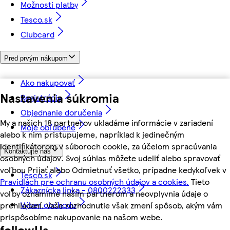
Možnosti platby
Tesco.sk
Clubcard
Pred prvým nákupom
Ako nakupovať
Nastavenia súkromia
Registrácia
Objednanie doručenia
My a našich 18 partnerov ukladáme informácie v zariadení
Moje obľúbené
alebo k nim pristupujeme, napríklad k jedinečným
identifikátorom v súboroch cookie, za účelom spracúvania
Kontaktujte nás
osobných údajov. Svoj súhlas môžete udeliť alebo spravovať
voľbou Prijať alebo Odmietnuť všetko, prípadne kedykoľvek v
Tesco.sk
Pravidlách pre ochranu osobných údajov a cookies.
Tieto
Zákaznícka linka - 0800222333
voľby oznámime našim partnerom a neovplyvnia údaje o
Výber obchodu
prehliadaní. Vaše rozhodnutie však zmení spôsob, akým vám
prispôsobíme nakupovanie na našom webe.
followUs