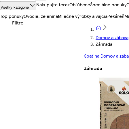
Nakupujte teraz
Obľúbené
Špeciálne ponuky
O
Všetky kategórie
Top ponuky
Ovocie, zelenina
Mliečne výrobky a vajcia
Pekáreň
Mä
Domov a zábava
Záhrada
Späť na Domov a zába
Záhrada