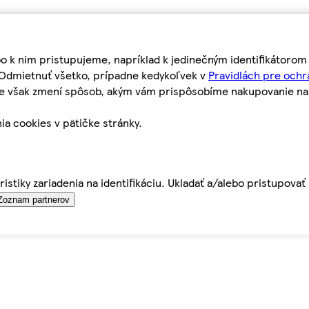
bo k nim pristupujeme, napríklad k jedinečným identifikátoro
o Odmietnuť všetko, prípadne kedykoľvek v
Pravidlách pre ochr
tie však zmení spôsob, akým vám prispôsobíme nakupovanie n
ia cookies v pätičke stránky.
istiky zariadenia na identifikáciu. Ukladať a/alebo pristupova
Zoznam partnerov