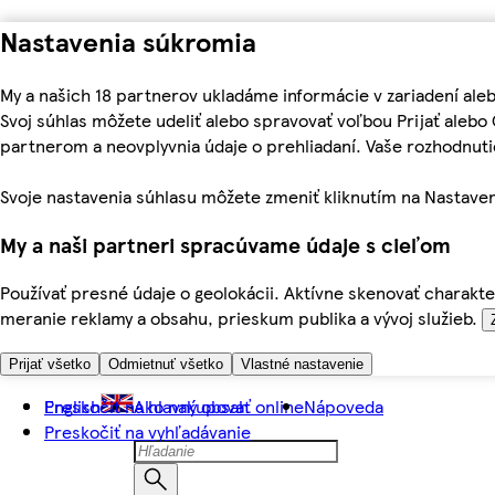
Nastavenia súkromia
My a našich 18 partnerov ukladáme informácie v zariadení ale
Svoj súhlas môžete udeliť alebo spravovať voľbou Prijať aleb
partnerom a neovplyvnia údaje o prehliadaní. Vaše rozhodnu
Svoje nastavenia súhlasu môžete zmeniť kliknutím na Nastaven
My a naši partneri spracúvame údaje s cieľom
Používať presné údaje o geolokácii. Aktívne skenovať charakter
meranie reklamy a obsahu, prieskum publika a vývoj služieb.
Prijať všetko
Odmietnuť všetko
Vlastné nastavenie
Preskočiť na hlavný obsah
English
Ako nakupovať online
Nápoveda
Preskočiť na vyhľadávanie