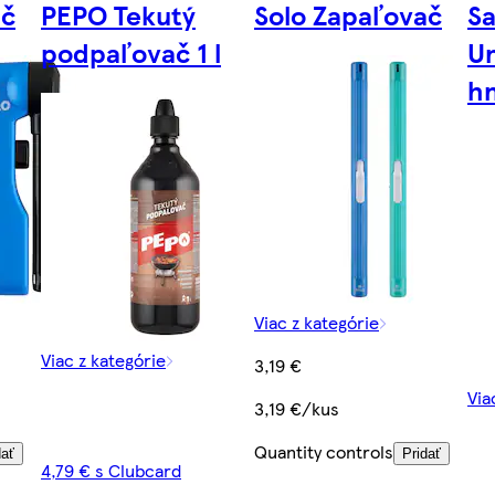
ač
PEPO Tekutý
Solo Zapaľovač
Sa
podpaľovač 1 l
Un
hn
Viac z kategórie
Viac z kategórie
3,19 €
Via
3,19 €/kus
Quantity controls
dať
Pridať
4,79 € s Clubcard