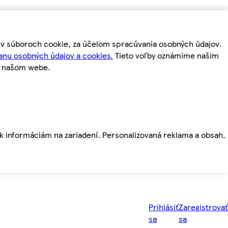
m v súboroch cookie, za účelom spracúvania osobných údajov.
anu osobných údajov a cookies.
Tieto voľby oznámime našim
a našom webe.
ť k informáciám na zariadení. Personalizovaná reklama a obsah,
Prihlásiť
Zaregistrovať
sa
sa