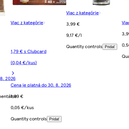
Viac z kategórie
Viac z kategórie
Via
3,99 €
3,9
9,17 €/l
0,
Quantity controls
Pridať
1,79 € s Clubcard
Qua
(0,04 €/kus)
 8. 2026
Cena je platná do 30. 8. 2026
mentálne
1,99 €
0,05 €/kus
Quantity controls
Pridať