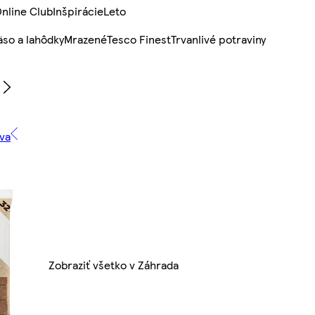
nline Club
Inšpirácie
Leto
so a lahôdky
Mrazené
Tesco Finest
Trvanlivé potraviny
va
Zobraziť všetko v Záhrada