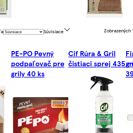
Zobrazených
ľa
Súvisiace
PE-PO Pevný
Cif Rúra & Gril
Fi
podpaľovač pre
čistiaci sprej 435 m
gr
grily 40 ks
3