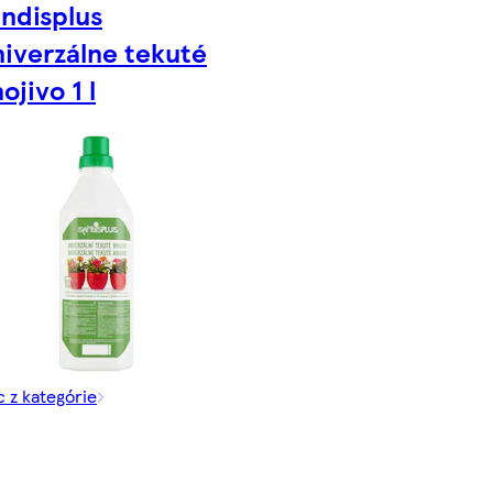
ndisplus
iverzálne tekuté
ojivo 1 l
c z kategórie