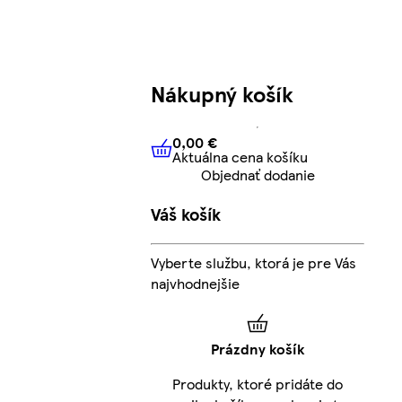
Nákupný košík
0,00 €
Aktuálna cena košíku
0,00 €
Aktuálna cena košíku
Objednať dodanie
Váš košík
Vyberte službu, ktorá je pre Vás
najvhodnejšie
Prázdny košík
Produkty, ktoré pridáte do