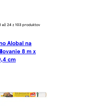
1 až 24
z
103
produktov
no Alobal na
l
ilovanie 8 m x
9,4 cm