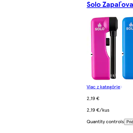
Solo Zapaľov
Viac z kategórie
2,19 €
2,19 €/kus
Quantity controls
Pri