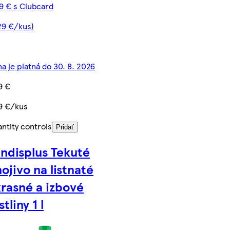
9 € s Clubcard
29 €/kus)
a je platná do 30. 8. 2026
9 €
9 €/kus
ntity controls
Pridať
ndisplus Tekuté
ojivo na listnaté
rasné a izbové
stliny 1 l