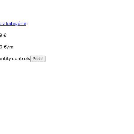
c z kategórie
9 €
50 €/m
ntity controls
Pridať