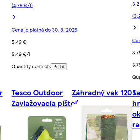
3,2
(4,79 €/l)
(3,
Cena je platná do 30. 8. 2026
Cen
5,49 €
3,7
5,49 €/l
3,7
Quantity controls
Pridať
Qua
r
Tesco Outdoor
Záhradný vak 120 l
Sa
Zavlažovacia pištoľ
hn
ok
ra