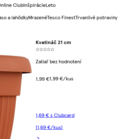
nline Club
Inšpirácie
Leto
so a lahôdky
Mrazené
Tesco Finest
Trvanlivé potraviny
Kvetináč 21 cm
Zatiaľ bez hodnotení
1,99 €/kus
1,99 €
1,69 € s Clubcard
(1,69 €/kus)