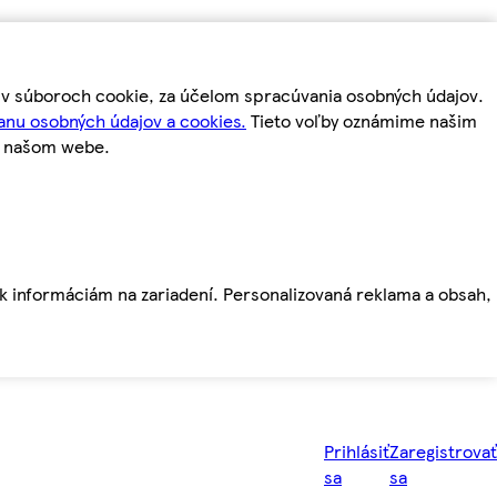
m v súboroch cookie, za účelom spracúvania osobných údajov.
anu osobných údajov a cookies.
Tieto voľby oznámime našim
a našom webe.
ť k informáciám na zariadení. Personalizovaná reklama a obsah,
Prihlásiť
Zaregistrovať
sa
sa