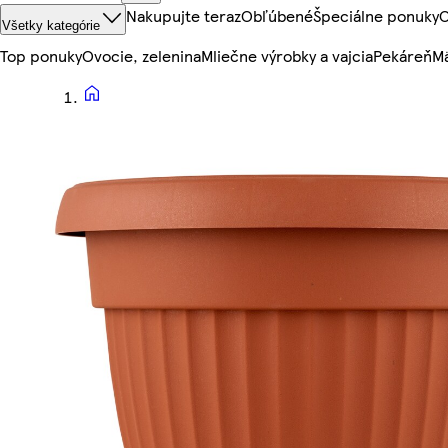
Nakupujte teraz
Obľúbené
Špeciálne ponuky
O
Všetky kategórie
Top ponuky
Ovocie, zelenina
Mliečne výrobky a vajcia
Pekáreň
Mä