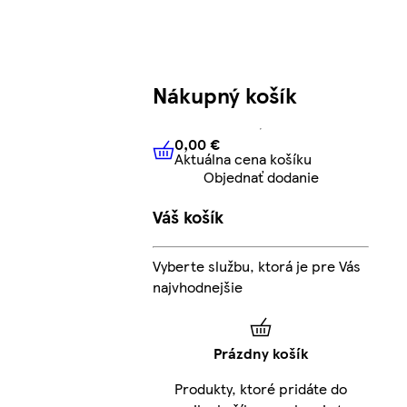
Nákupný košík
0,00 €
Aktuálna cena košíku
0,00 €
Aktuálna cena košíku
Objednať dodanie
Váš košík
Vyberte službu, ktorá je pre Vás
najvhodnejšie
Prázdny košík
Produkty, ktoré pridáte do