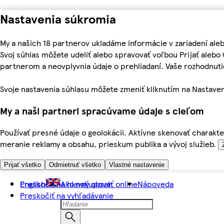
Nastavenia súkromia
My a našich 18 partnerov ukladáme informácie v zariadení ale
Svoj súhlas môžete udeliť alebo spravovať voľbou Prijať aleb
partnerom a neovplyvnia údaje o prehliadaní. Vaše rozhodnu
Svoje nastavenia súhlasu môžete zmeniť kliknutím na Nastaven
My a naši partneri spracúvame údaje s cieľom
Používať presné údaje o geolokácii. Aktívne skenovať charakter
meranie reklamy a obsahu, prieskum publika a vývoj služieb.
Prijať všetko
Odmietnuť všetko
Vlastné nastavenie
Preskočiť na hlavný obsah
English
Ako nakupovať online
Nápoveda
Preskočiť na vyhľadávanie