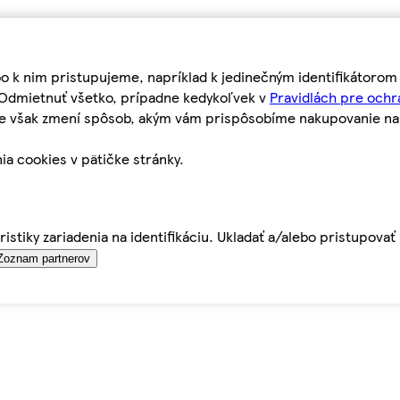
bo k nim pristupujeme, napríklad k jedinečným identifikátoro
o Odmietnuť všetko, prípadne kedykoľvek v
Pravidlách pre ochr
tie však zmení spôsob, akým vám prispôsobíme nakupovanie n
ia cookies v pätičke stránky.
istiky zariadenia na identifikáciu. Ukladať a/alebo pristupova
Zoznam partnerov