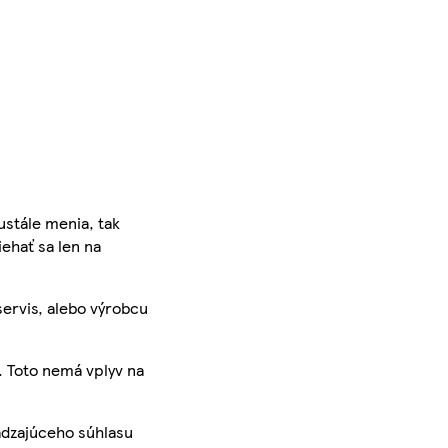
ustále menia, tak
iehať sa len na
servis, alebo výrobcu
. Toto nemá vplyv na
ádzajúceho súhlasu