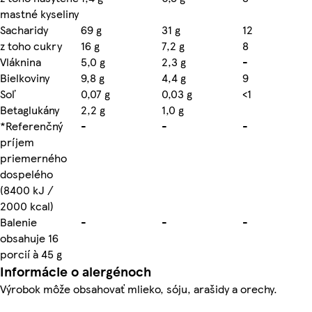
mastné kyseliny
Sacharidy
69 g
31 g
12
z toho cukry
16 g
7,2 g
8
Vláknina
5,0 g
2,3 g
-
Bielkoviny
9,8 g
4,4 g
9
Soľ
0,07 g
0,03 g
<1
Betaglukány
2,2 g
1,0 g
*Referenčný
-
-
-
príjem
priemerného
dospelého
(8400 kJ /
2000 kcal)
Balenie
-
-
-
obsahuje 16
porcií à 45 g
Informácie o alergénoch
Výrobok môže obsahovať mlieko, sóju, arašidy a orechy.