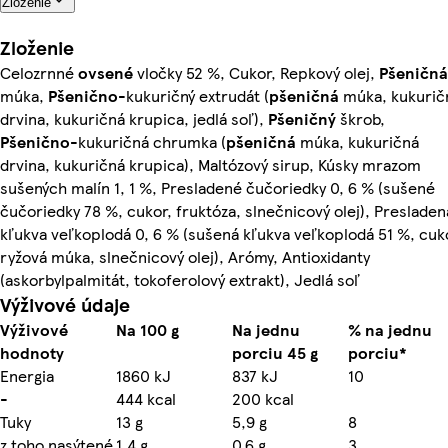
Zloženie
Zloženie
Celozrnné
ovsené
vločky 52 %, Cukor, Repkový olej,
Pšeničná
múka,
Pšenično
-kukuričný extrudát (
pšeničná
múka, kukurič
drvina, kukuričná krupica, jedlá soľ),
Pšeničný
škrob,
Pšenično
-kukuričná chrumka (
pšeničná
múka, kukuričná
drvina, kukuričná krupica), Maltózový sirup, Kúsky mrazom
sušených malín 1, 1 %, Presladené čučoriedky 0, 6 % (sušené
čučoriedky 78 %, cukor, fruktóza, slnečnicový olej), Presladen
kľukva veľkoplodá 0, 6 % (sušená kľukva veľkoplodá 51 %, cuk
ryžová múka, slnečnicový olej), Arómy, Antioxidanty
(askorbylpalmitát, tokoferolový extrakt), Jedlá soľ
Výživové údaje
Výživové
Na 100 g
Na jednu
% na jednu
hodnoty
porciu 45 g
porciu*
Energia
1860 kJ
837 kJ
10
-
444 kcal
200 kcal
Tuky
13 g
5,9 g
8
z toho nasýtené
1,4 g
0,6 g
3