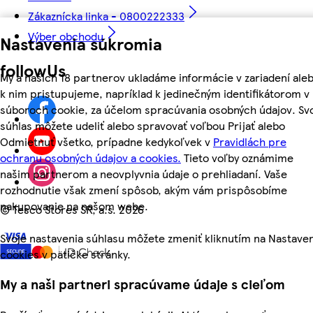
Zákaznícka linka - 0800222333
Výber obchodu
Nastavenia súkromia
followUs
My a našich 18 partnerov ukladáme informácie v zariadení ale
k nim pristupujeme, napríklad k jedinečným identifikátorom v
súboroch cookie, za účelom spracúvania osobných údajov. Sv
súhlas môžete udeliť alebo spravovať voľbou Prijať alebo
Odmietnuť všetko, prípadne kedykoľvek v
Pravidlách pre
ochranu osobných údajov a cookies.
Tieto voľby oznámime
našim partnerom a neovplyvnia údaje o prehliadaní. Vaše
rozhodnutie však zmení spôsob, akým vám prispôsobíme
nakupovanie na našom webe.
©
Tesco Stores SR, a.s. 2026
Svoje nastavenia súhlasu môžete zmeniť kliknutím na Nastave
cookies v pätičke stránky.
My a naši partneri spracúvame údaje s cieľom