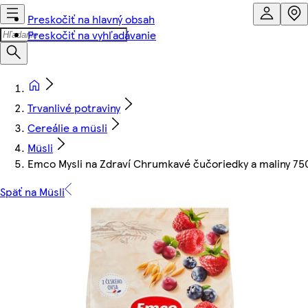
Preskočiť na hlavný obsah
Preskočiť na vyhľadávanie
Trvanlivé potraviny
Cereálie a müsli
Müsli
Emco Mysli na Zdraví Chrumkavé čučoriedky a maliny 75
Späť na Müsli