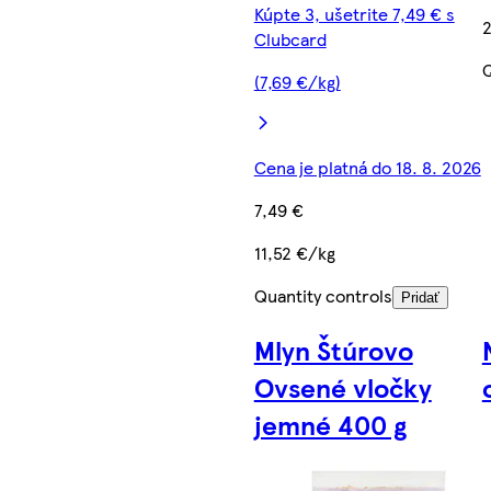
Kúpte 3, ušetrite 7,49 € s
2
Clubcard
Q
(7,69 €/kg)
Cena je platná do 18. 8. 2026
7,49 €
11,52 €/kg
Quantity controls
Pridať
Mlyn Štúrovo
Ovsené vločky
jemné 400 g