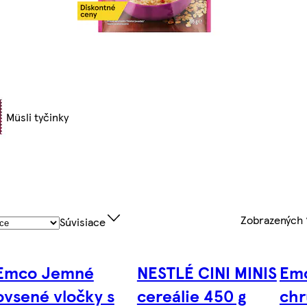
Müsli tyčinky
Zobrazených
Súvisiace
Emco Jemné
NESTLÉ CINI MINIS
Emc
ovsené vločky s
cereálie 450 g
ch