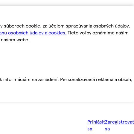
m v súboroch cookie, za účelom spracúvania osobných údajov.
anu osobných údajov a cookies.
Tieto voľby oznámime našim
a našom webe.
ť k informáciám na zariadení. Personalizovaná reklama a obsah,
Prihlásiť
Zaregistrovať
sa
sa