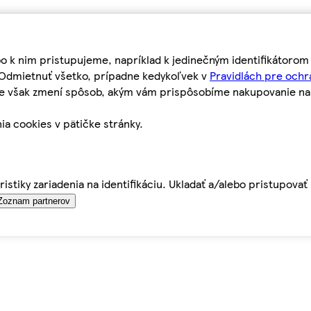
bo k nim pristupujeme, napríklad k jedinečným identifikátoro
o Odmietnuť všetko, prípadne kedykoľvek v
Pravidlách pre ochr
tie však zmení spôsob, akým vám prispôsobíme nakupovanie n
ia cookies v pätičke stránky.
istiky zariadenia na identifikáciu. Ukladať a/alebo pristupova
Zoznam partnerov