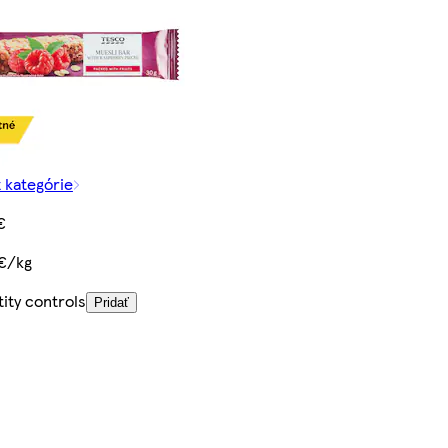
z kategórie
€
€/kg
ity controls
Pridať