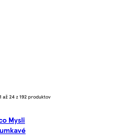
1 až 24
z
192
produktov
o Mysli
rumkavé