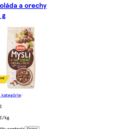
oláda a orechy
 g
z kategórie
€
€/kg
ity controls