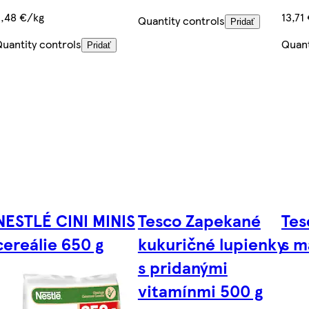
,48 €/kg
13,71
Quantity controls
Pridať
uantity controls
Quant
Pridať
NESTLÉ CINI MINIS
Tesco Zapekané
Tes
cereálie 650 g
kukuričné lupienky
s m
s pridanými
vitamínmi 500 g