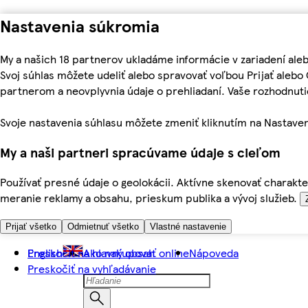
Nastavenia súkromia
My a našich 18 partnerov ukladáme informácie v zariadení ale
Svoj súhlas môžete udeliť alebo spravovať voľbou Prijať aleb
partnerom a neovplyvnia údaje o prehliadaní. Vaše rozhodnu
Svoje nastavenia súhlasu môžete zmeniť kliknutím na Nastaven
My a naši partneri spracúvame údaje s cieľom
Používať presné údaje o geolokácii. Aktívne skenovať charakter
meranie reklamy a obsahu, prieskum publika a vývoj služieb.
Prijať všetko
Odmietnuť všetko
Vlastné nastavenie
Preskočiť na hlavný obsah
English
Ako nakupovať online
Nápoveda
Preskočiť na vyhľadávanie