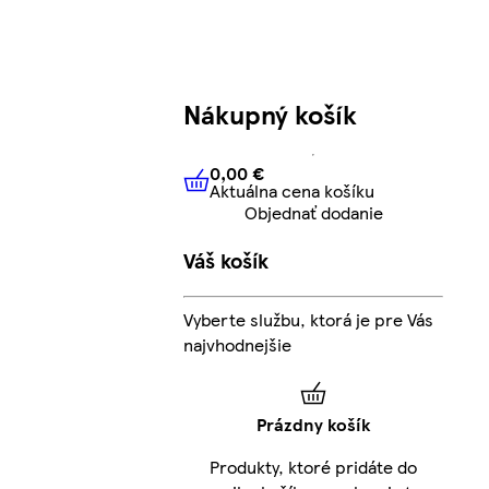
Nákupný košík
0,00 €
Aktuálna cena košíku
0,00 €
Aktuálna cena košíku
Objednať dodanie
Váš košík
Vyberte službu, ktorá je pre Vás
najvhodnejšie
Prázdny košík
Produkty, ktoré pridáte do