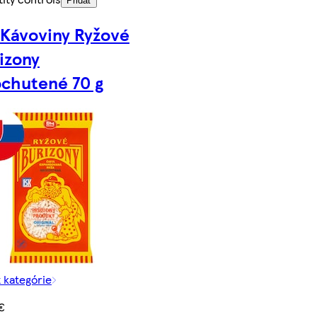
Pridať
Kávoviny Ryžové
izony
chutené 70 g
z kategórie
€