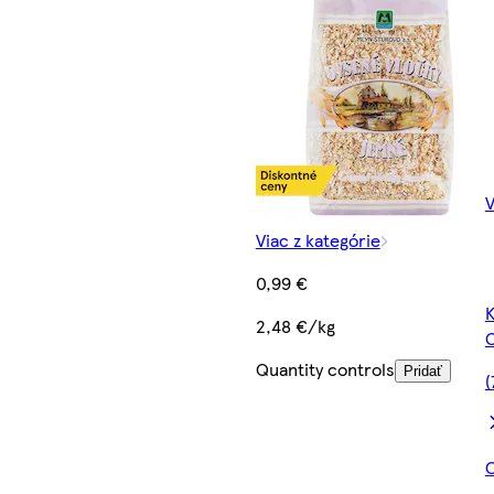
V
Viac z kategórie
0,99 €
K
2,48 €/kg
Quantity controls
Pridať
(
C