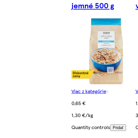
jemné 500 g
Viac z kategórie
V
0,65 €
1
1,30 €/kg
3
Quantity controls
Q
Pridať