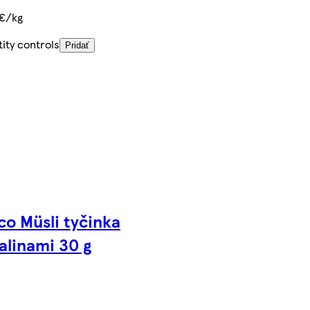
 €/kg
ity controls
Pridať
co Müsli tyčinka
alinami 30 g