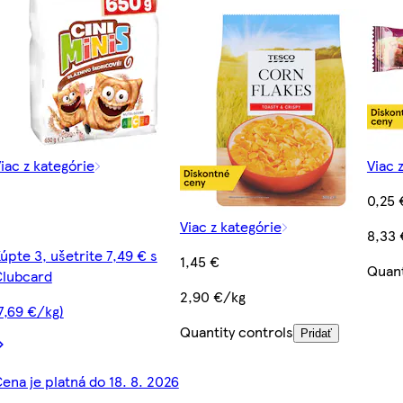
iac z kategórie
Viac 
0,25 
Viac z kategórie
8,33 
úpte 3, ušetrite 7,49 € s
1,45 €
Quant
Clubcard
2,90 €/kg
7,69 €/kg)
Quantity controls
Pridať
ena je platná do 18. 8. 2026