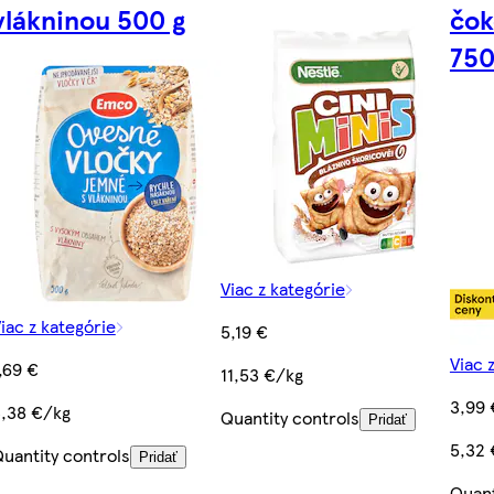
vlákninou 500 g
čok
750
Viac z kategórie
iac z kategórie
5,19 €
Viac 
,69 €
11,53 €/kg
3,99 
,38 €/kg
Quantity controls
Pridať
5,32 
uantity controls
Pridať
Quant