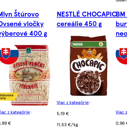
Mlyn Štúrovo
NESTLÉ CHOCAPIC
BM 
Ovsené vločky
cereálie 450 g
bur
výberové 400 g
neo
Viac z kategórie
iac z kategórie
Viac 
5,19 €
,99 €
0,96 
11,53 €/kg