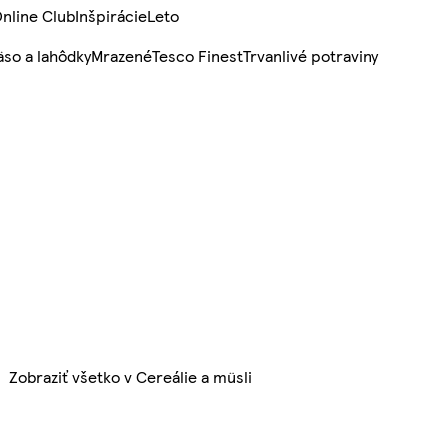
nline Club
Inšpirácie
Leto
so a lahôdky
Mrazené
Tesco Finest
Trvanlivé potraviny
Zobraziť všetko v Cereálie a müsli