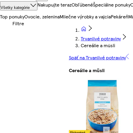
Nakupujte teraz
Obľúbené
Špeciálne ponuky
O
Všetky kategórie
Top ponuky
Ovocie, zelenina
Mliečne výrobky a vajcia
Pekáreň
Mä
Trvanlivé potraviny
Cereálie a müsli
Späť na Trvanlivé potraviny
Cereálie a müsli