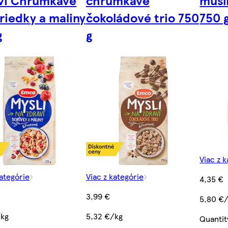
riedky a maliny
čokoládové trio 750
750 
g
g
Viac z 
kategórie
Viac z kategórie
4,35 €
3,99 €
5,80 €
/kg
5,32 €/kg
Quantit