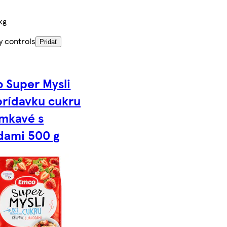
kg
y controls
Pridať
 Super Mysli
prídavku cukru
mkavé s
dami 500 g