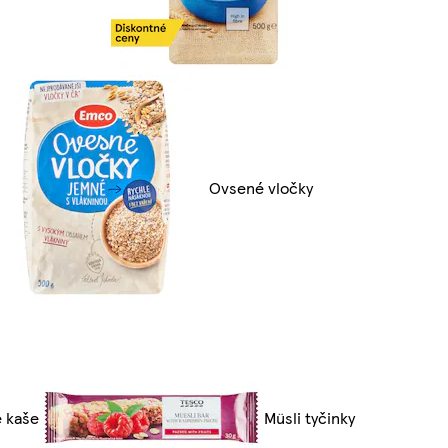
Ovsené vločky
 kaše
Müsli tyčinky