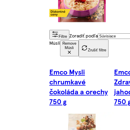
Zoradiť podľa
Filtre
Müsli
Remove
Müsli
Zrušiť filtre
Emco Mysli
Emco
chrumkavé
Zdra
čokoláda a orechy
jaho
750 g
750 