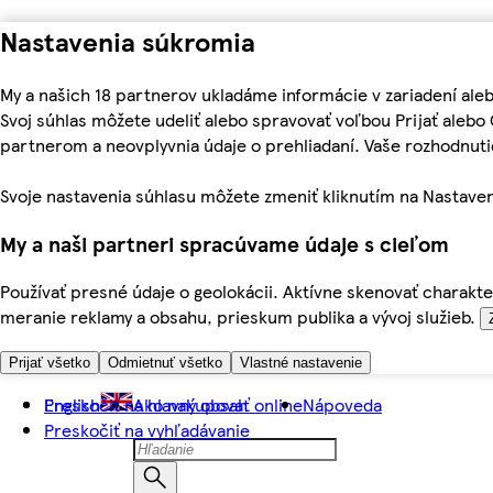
Nastavenia súkromia
My a našich 18 partnerov ukladáme informácie v zariadení ale
Svoj súhlas môžete udeliť alebo spravovať voľbou Prijať aleb
partnerom a neovplyvnia údaje o prehliadaní. Vaše rozhodnu
Svoje nastavenia súhlasu môžete zmeniť kliknutím na Nastaven
My a naši partneri spracúvame údaje s cieľom
Používať presné údaje o geolokácii. Aktívne skenovať charakter
meranie reklamy a obsahu, prieskum publika a vývoj služieb.
Prijať všetko
Odmietnuť všetko
Vlastné nastavenie
Preskočiť na hlavný obsah
English
Ako nakupovať online
Nápoveda
Preskočiť na vyhľadávanie