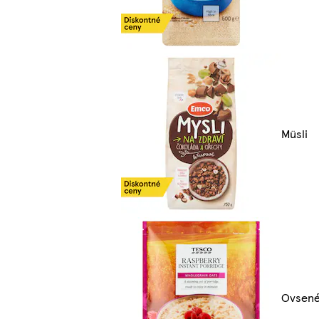
Müsli
Ovsené