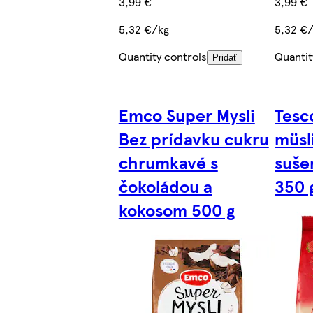
3,99 €
3,99 €
5,32 €/kg
5,32 €
Quantity controls
Quantit
Pridať
Emco Super Mysli
Tesc
Bez prídavku cukru
müsl
chrumkavé s
suše
čokoládou a
350 
kokosom 500 g