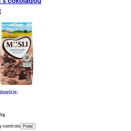
g
kategórie
/kg
y controls
Pridať