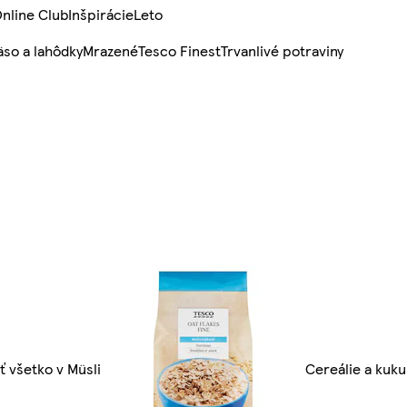
nline Club
Inšpirácie
Leto
so a lahôdky
Mrazené
Tesco Finest
Trvanlivé potraviny
ť všetko v Müsli
Cereálie a kuku