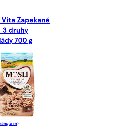
 Vita Zapekané
i 3 druhy
lády 700 g
kategórie