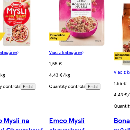
kategórie
Viac z kategórie
1,55 €
Viac z 
/kg
4,43 €/kg
1,55 €
y controls
Quantity controls
Pridať
Pridať
4,43 €
Quantit
 Mysli na
Emco Mysli
Bona
ví Chrumkavé
chrumkavé
müsl