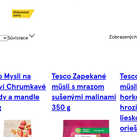
Zobrazenýc
Súvisiace
 Mysli na
Tesco Zapekané
Tesc
ví Chrumkavé
müsli s mrazom
müsl
dy a mandle
sušenými malinami
hork
g
350 g
hroz
lies
orie