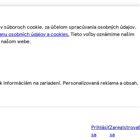
m v súboroch cookie, za účelom spracúvania osobných údajov.
anu osobných údajov a cookies.
Tieto voľby oznámime našim
a našom webe.
ť k informáciám na zariadení. Personalizovaná reklama a obsah,
Prihlásiť
Zaregistrovať
sa
sa