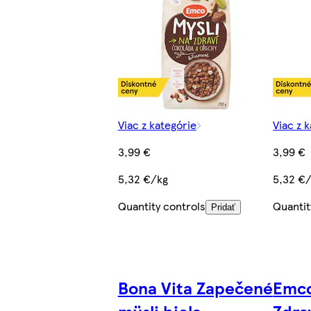
Viac z kategórie
Viac z 
3,99 €
3,99 €
5,32 €/kg
5,32 €
Quantity controls
Quantit
Pridať
Bona Vita Zapečené
Emco
müsli biela
Zdra