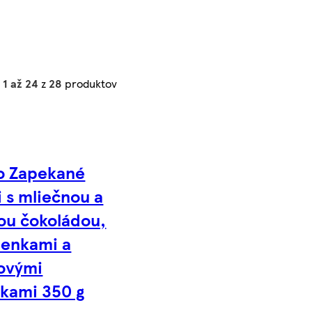
h
1 až 24
z
28
produktov
o Zapekané
i s mliečnou a
ou čokoládou,
ienkami a
kovými
škami 350 g