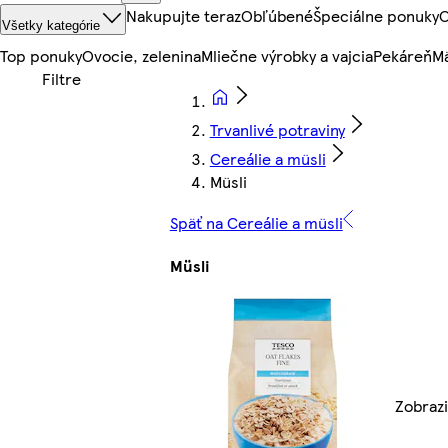
Nakupujte teraz
Obľúbené
Špeciálne ponuky
O
Všetky kategórie
Top ponuky
Ovocie, zelenina
Mliečne výrobky a vajcia
Pekáreň
Mä
Trvanlivé potraviny
Cereálie a müsli
Müsli
Späť na Cereálie a müsli
Müsli
Zobrazi