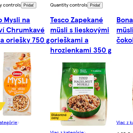
y controls
Quantity controls
Pridať
Pridať
 Mysli na
Tesco Zapekané
Bona
ví Chrumkavé
müsli s lieskovými
müsl
a oriešky 750 g
orieškami a
čoko
hrozienkami 350 g
kategórie
Viac z 
Viac z kategórie