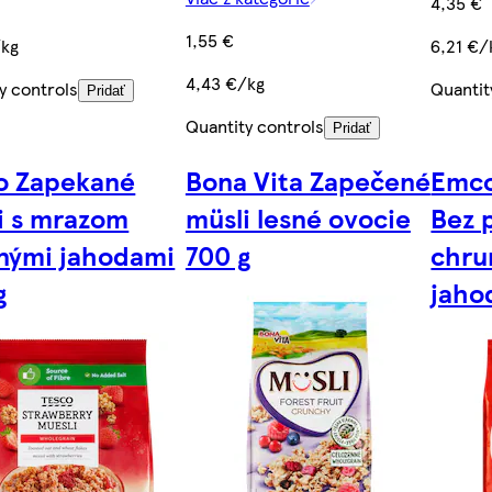
4,35 €
1,55 €
/kg
6,21 €/
4,43 €/kg
y controls
Quantit
Pridať
Quantity controls
Pridať
o Zapekané
Bona Vita Zapečené
Emco
i s mrazom
müsli lesné ovocie
Bez 
nými jahodami
700 g
chru
g
jaho