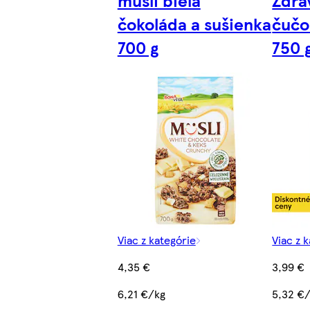
čokoláda a sušienka
čučo
700 g
750 
Viac z kategórie
Viac z 
4,35 €
3,99 €
6,21 €/kg
5,32 €