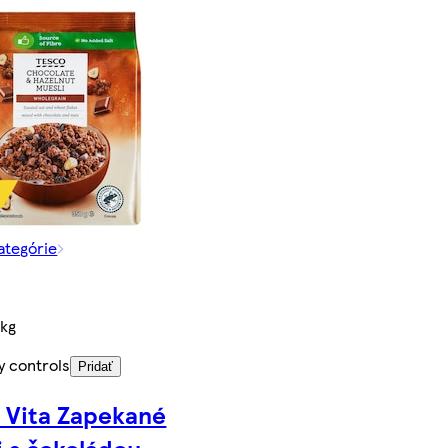
kategórie
/kg
y controls
Pridať
 Vita Zapekané
i s čokoládou