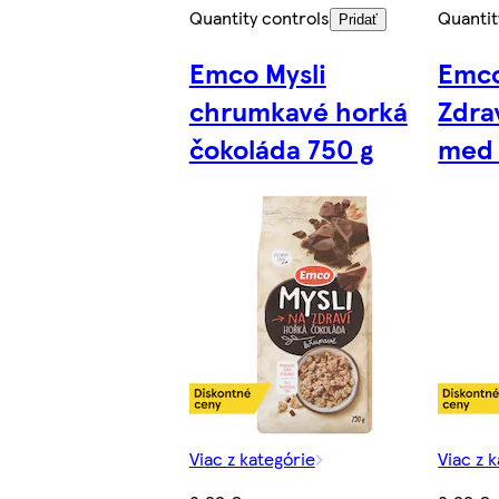
Quantity controls
Quantit
Pridať
Emco Mysli
Emco
chrumkavé horká
Zdra
čokoláda 750 g
med 
Viac z kategórie
Viac z 