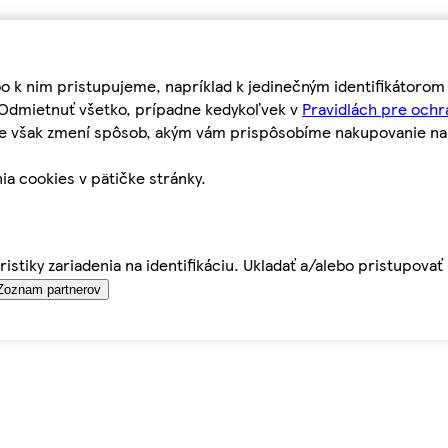
bo k nim pristupujeme, napríklad k jedinečným identifikátoro
o Odmietnuť všetko, prípadne kedykoľvek v
Pravidlách pre ochr
tie však zmení spôsob, akým vám prispôsobíme nakupovanie n
ia cookies v pätičke stránky.
istiky zariadenia na identifikáciu. Ukladať a/alebo pristupova
Zoznam partnerov