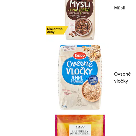
Müsli
Ovsené
vločky