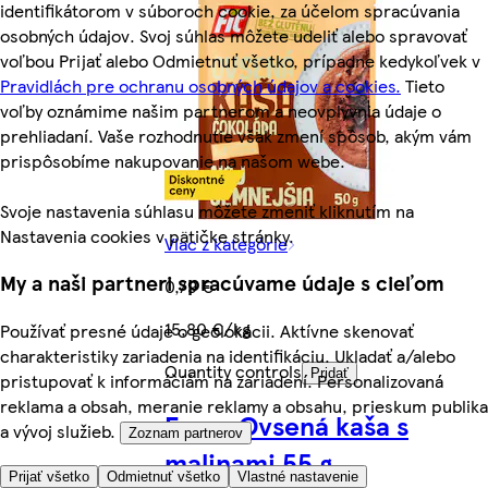
identifikátorom v súboroch cookie, za účelom spracúvania
osobných údajov. Svoj súhlas môžete udeliť alebo spravovať
voľbou Prijať alebo Odmietnuť všetko, prípadne kedykoľvek v
Pravidlách pre ochranu osobných údajov a cookies.
Tieto
voľby oznámime našim partnerom a neovplyvnia údaje o
prehliadaní. Vaše rozhodnutie však zmení spôsob, akým vám
prispôsobíme nakupovanie na našom webe.
Svoje nastavenia súhlasu môžete zmeniť kliknutím na
Nastavenia cookies v pätičke stránky.
Viac z kategórie
My a naši partneri spracúvame údaje s cieľom
0,79 €
15,80 €/kg
Používať presné údaje o geolokácii. Aktívne skenovať
charakteristiky zariadenia na identifikáciu. Ukladať a/alebo
Quantity controls
Pridať
pristupovať k informáciám na zariadení. Personalizovaná
reklama a obsah, meranie reklamy a obsahu, prieskum publika
Emco Ovsená kaša s
a vývoj služieb.
Zoznam partnerov
malinami 55 g
Prijať všetko
Odmietnuť všetko
Vlastné nastavenie