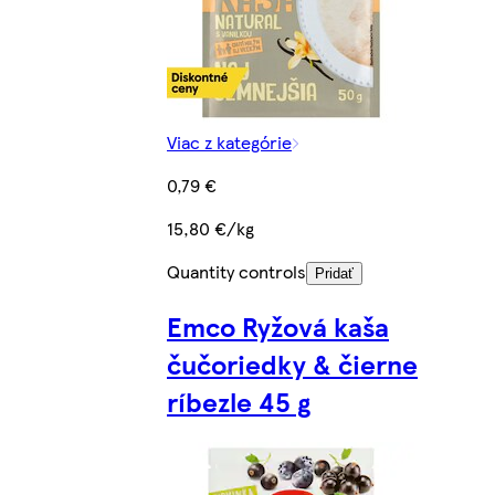
Viac z kategórie
0,79 €
15,80 €/kg
Quantity controls
Pridať
Emco Ryžová kaša
čučoriedky & čierne
ríbezle 45 g