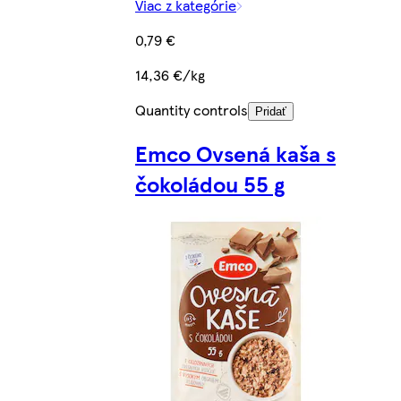
Viac z kategórie
0,79 €
14,36 €/kg
Quantity controls
Pridať
Emco Ovsená kaša s
čokoládou 55 g