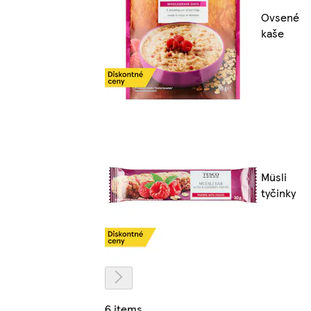
Ovsené
kaše
Müsli
tyčinky
6 items