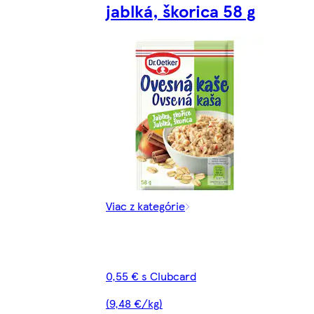
jablká, škorica 58 g
Viac z kategórie
0,55 € s Clubcard
(9,48 €/kg)