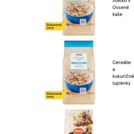
všetko v
Ovsené
kaše
Cereálie
a
kukuričné
lupienky