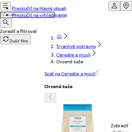
Preskočiť na hlavný obsah
Preskočiť na vyhľadávanie
Zrušiť filtre
Trvanlivé potraviny
Cereálie a müsli
Ovsené kaše
Späť na Cereálie a müsli
Ovsené kaše
Zobraziť