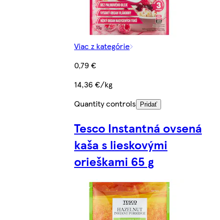
Viac z kategórie
0,79 €
14,36 €/kg
Quantity controls
Pridať
Tesco Instantná ovsená
kaša s lieskovými
orieškami 65 g