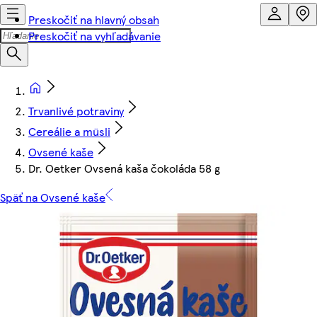
Preskočiť na hlavný obsah
Preskočiť na vyhľadávanie
Trvanlivé potraviny
Cereálie a müsli
Ovsené kaše
Dr. Oetker Ovsená kaša čokoláda 58 g
Späť na Ovsené kaše