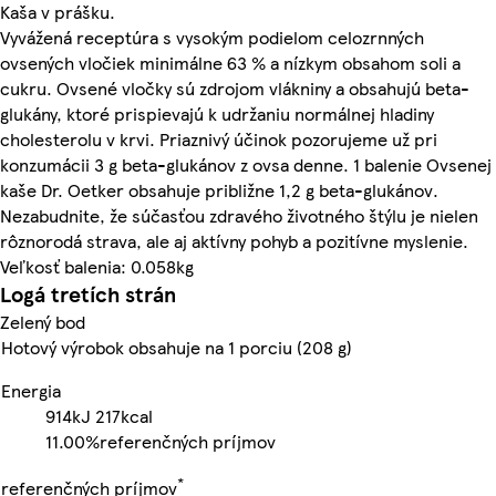
Kaša v prášku.
Vyvážená receptúra s vysokým podielom celozrnných
ovsených vločiek minimálne 63 % a nízkym obsahom soli a
cukru. Ovsené vločky sú zdrojom vlákniny a obsahujú beta-
glukány, ktoré prispievajú k udržaniu normálnej hladiny
cholesterolu v krvi. Priaznivý účinok pozorujeme už pri
konzumácii 3 g beta-glukánov z ovsa denne. 1 balenie Ovsenej
kaše Dr. Oetker obsahuje približne 1,2 g beta-glukánov.
Nezabudnite, že súčasťou zdravého životného štýlu je nielen
rôznorodá strava, ale aj aktívny pohyb a pozitívne myslenie.
Veľkosť balenia: 0.058kg
Logá tretích strán
Zelený bod
Hotový výrobok obsahuje na 1 porciu (208 g)
Energia
914kJ
217kcal
11.00%
referenčných príjmov
*
referenčných príjmov