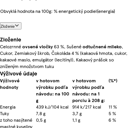
Obvyklá hodnota na 100g: % energetický podiel{energia}
Zloženie
Zloženie
Celozrnné
ovsené vločky
63 %, Sušené
odtučnené mlieko
,
Cukor, Zemiakový škrob, Čokoláda 4 % (kakaová hmota, cukor,
kakaové maslo, emulgátor (lecitíny)), Kakaový prášok so
zníženým množstvom tuku
Výživové údaje
Výživové
v hotovom
v hotovom
(%*)
hodnoty
výrobku podľa
výrobku podľa
návodu: na 100
návodu: na 1
g
porciu à 208 g:
Energia
439 kJ/104 kcal
914 k/217 kcal
11 %
Tuky
7,8 g
3,7 g
5 %
z toho nasýtené
0,5 g
1,1 g
6 %
mastné kyseliny