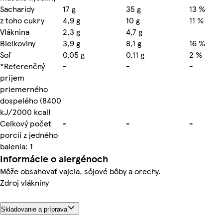
Sacharidy
17 g
35 g
13 %
z toho cukry
4,9 g
10 g
11 %
Vláknina
2,3 g
4,7 g
Bielkoviny
3,9 g
8,1 g
16 %
Soľ
0,05 g
0,11 g
2 %
*Referenčný
-
-
-
príjem
priemerného
dospelého (8400
kJ/2000 kcal)
Celkový počet
-
-
-
porcií z jedného
balenia: 1
Informácie o alergénoch
Môže obsahovať vajcia, sójové bôby a orechy.
Zdroj vlákniny
Skladovanie a príprava