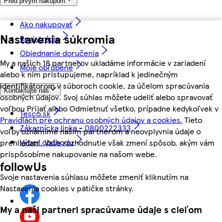
Pred prvým nákupom
Ako nakupovať
Nastavenia súkromia
Registrácia
Objednanie doručenia
My a našich 18 partnerov ukladáme informácie v zariadení
Moje obľúbené
alebo k nim pristupujeme, napríklad k jedinečným
identifikátorom v súboroch cookie, za účelom spracúvania
Kontaktujte nás
osobných údajov. Svoj súhlas môžete udeliť alebo spravovať
voľbou Prijať alebo Odmietnuť všetko, prípadne kedykoľvek v
Tesco.sk
Pravidlách pre ochranu osobných údajov a cookies.
Tieto
Zákaznícka linka - 0800222333
voľby oznámime našim partnerom a neovplyvnia údaje o
Výber obchodu
prehliadaní. Vaše rozhodnutie však zmení spôsob, akým vám
prispôsobíme nakupovanie na našom webe.
followUs
Svoje nastavenia súhlasu môžete zmeniť kliknutím na
Nastavenia cookies v pätičke stránky.
My a naši partneri spracúvame údaje s cieľom