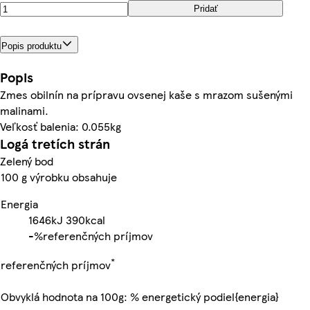
Pridať
Popis produktu
Popis
Zmes obilnín na prípravu ovsenej kaše s mrazom sušenými
malinami.
Veľkosť balenia: 0.055kg
Logá tretích strán
Zelený bod
100 g výrobku obsahuje
Energia
1646kJ
390kcal
-%
referenčných príjmov
*
referenčných príjmov
Obvyklá hodnota na 100g: % energetický podiel{energia}