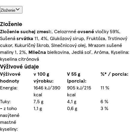
Zloženie
Zloženie
Zloženie suchej zmesi:
, Celozrnné
ovsené
vločky 59%,
Sušená
srvátka
11, 4%, Glukózový sirup, Fruktóza, Trstinový
cukor, Kukuričný škrob, Slnečnicový olej, Mrazom sušené
maliny 1, 2%,
Mliečna
bielkovina, Jedlá soľ, Aróma, Kyselina:
kyselina citrónová
Výživové údaje
Výživové
v 100 g
V 55 g
%* / porcia:
hodnoty
výrobku:
(porcia):
Energia:
1646 kJ/390
905 kJ/215
11 %
kcal
kcal
Tuky:
7,5 g
4,1 g
6 %
- z toho
1,1 g
0,6 g
3 %
nasýtené
mastné
kyseliny: