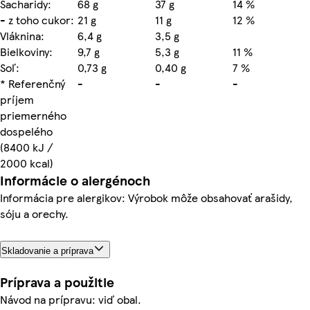
Sacharidy:
68 g
37 g
14 %
- z toho cukor:
21 g
11 g
12 %
Vláknina:
6,4 g
3,5 g
Bielkoviny:
9,7 g
5,3 g
11 %
Soľ:
0,73 g
0,40 g
7 %
* Referenčný
-
-
-
príjem
priemerného
dospelého
(8400 kJ /
2000 kcal)
Informácie o alergénoch
Informácia pre alergikov: Výrobok môže obsahovať arašidy,
sóju a orechy.
Skladovanie a príprava
Príprava a použitie
Návod na prípravu: viď obal.