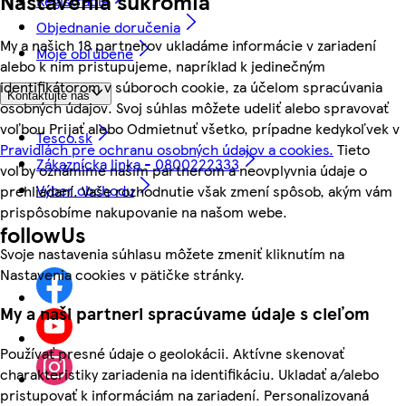
Nastavenia súkromia
Registrácia
Objednanie doručenia
My a našich 18 partnerov ukladáme informácie v zariadení
Moje obľúbené
alebo k nim pristupujeme, napríklad k jedinečným
identifikátorom v súboroch cookie, za účelom spracúvania
Kontaktujte nás
osobných údajov. Svoj súhlas môžete udeliť alebo spravovať
voľbou Prijať alebo Odmietnuť všetko, prípadne kedykoľvek v
Tesco.sk
Pravidlách pre ochranu osobných údajov a cookies.
Tieto
Zákaznícka linka - 0800222333
voľby oznámime našim partnerom a neovplyvnia údaje o
Výber obchodu
prehliadaní. Vaše rozhodnutie však zmení spôsob, akým vám
prispôsobíme nakupovanie na našom webe.
followUs
Svoje nastavenia súhlasu môžete zmeniť kliknutím na
Nastavenia cookies v pätičke stránky.
My a naši partneri spracúvame údaje s cieľom
Používať presné údaje o geolokácii. Aktívne skenovať
charakteristiky zariadenia na identifikáciu. Ukladať a/alebo
pristupovať k informáciám na zariadení. Personalizovaná