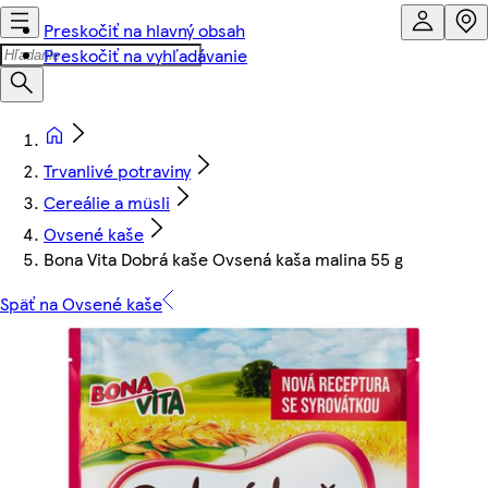
Preskočiť na hlavný obsah
Preskočiť na vyhľadávanie
Trvanlivé potraviny
Cereálie a müsli
Ovsené kaše
Bona Vita Dobrá kaše Ovsená kaša malina 55 g
Späť na Ovsené kaše