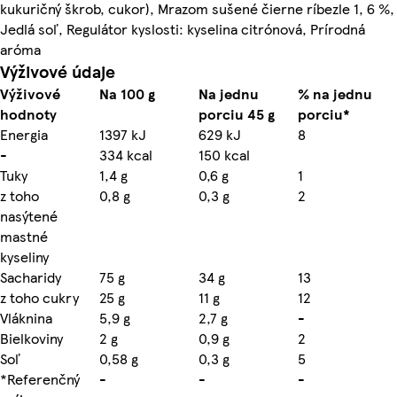
kukuričný škrob, cukor), Mrazom sušené čierne ríbezle 1, 6 %,
Jedlá soľ, Regulátor kyslosti: kyselina citrónová, Prírodná
aróma
Výživové údaje
Výživové
Na 100 g
Na jednu
% na jednu
hodnoty
porciu 45 g
porciu*
Energia
1397 kJ
629 kJ
8
-
334 kcal
150 kcal
Tuky
1,4 g
0,6 g
1
z toho
0,8 g
0,3 g
2
nasýtené
mastné
kyseliny
Sacharidy
75 g
34 g
13
z toho cukry
25 g
11 g
12
Vláknina
5,9 g
2,7 g
-
Bielkoviny
2 g
0,9 g
2
Soľ
0,58 g
0,3 g
5
*Referenčný
-
-
-