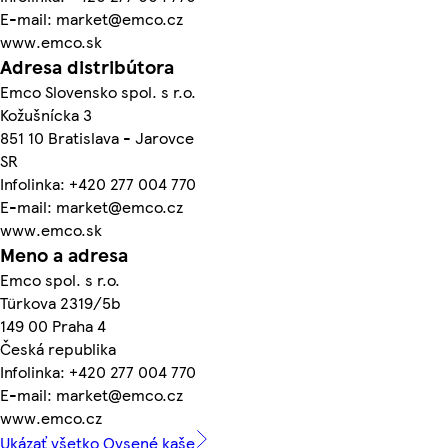
E-mail: market@emco.cz
www.emco.sk
Adresa distribútora
Emco Slovensko spol. s r.o.
Kožušnícka 3
851 10 Bratislava - Jarovce
SR
Infolinka: +420 277 004 770
E-mail: market@emco.cz
www.emco.sk
Meno a adresa
Emco spol. s r.o.
Türkova 2319/5b
149 00 Praha 4
Česká republika
Infolinka: +420 277 004 770
E-mail: market@emco.cz
www.emco.cz
Ukázať všetko Ovsené kaše