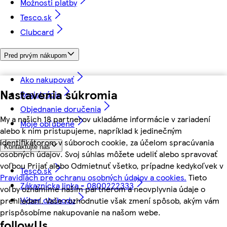
Možnosti platby
Tesco.sk
Clubcard
Pred prvým nákupom
Ako nakupovať
Nastavenia súkromia
Registrácia
Objednanie doručenia
My a našich 18 partnerov ukladáme informácie v zariadení
Moje obľúbené
alebo k nim pristupujeme, napríklad k jedinečným
identifikátorom v súboroch cookie, za účelom spracúvania
Kontaktujte nás
osobných údajov. Svoj súhlas môžete udeliť alebo spravovať
voľbou Prijať alebo Odmietnuť všetko, prípadne kedykoľvek v
Tesco.sk
Pravidlách pre ochranu osobných údajov a cookies.
Tieto
Zákaznícka linka - 0800222333
voľby oznámime našim partnerom a neovplyvnia údaje o
Výber obchodu
prehliadaní. Vaše rozhodnutie však zmení spôsob, akým vám
prispôsobíme nakupovanie na našom webe.
followUs