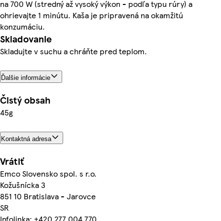
na 700 W (stredný až vysoký výkon - podľa typu rúry) a
ohrievajte 1 minútu. Kaša je pripravená na okamžitú
konzumáciu.
Skladovanie
Skladujte v suchu a chráňte pred teplom.
Ďalšie informácie
Čistý obsah
45g
Kontaktná adresa
Vrátiť
Emco Slovensko spol. s r.o.
Kožušnícka 3
851 10 Bratislava - Jarovce
SR
Infolinka: +420 277 004 770