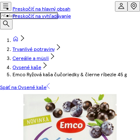
Preskočiť na hlavný obsah
Preskočiť na vyhľadávanie
Trvanlivé potraviny
Cereálie a müsli
Ovsené kaše
Emco Ryžová kaša čučoriedky & čierne ríbezle 45 g
Späť na Ovsené kaše