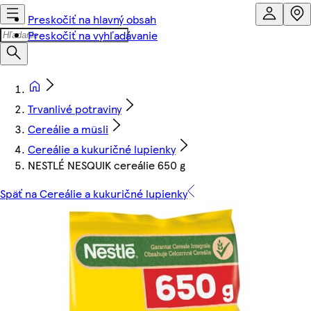
Preskočiť na hlavný obsah
Preskočiť na vyhľadávanie
Trvanlivé potraviny
Cereálie a müsli
Cereálie a kukuričné lupienky
NESTLÉ NESQUIK cereálie 650 g
Späť na Cereálie a kukuričné lupienky