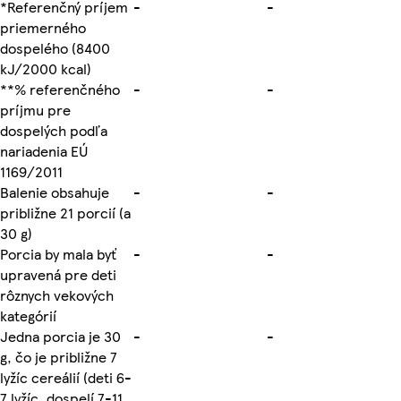
*Referenčný príjem
-
-
priemerného
dospelého (8400
kJ/2000 kcal)
**% referenčného
-
-
príjmu pre
dospelých podľa
nariadenia EÚ
1169/2011
Balenie obsahuje
-
-
približne 21 porcií (a
30 g)
Porcia by mala byť
-
-
upravená pre deti
rôznych vekových
kategórií
Jedna porcia je 30
-
-
g, čo je približne 7
lyžíc cereálií (deti 6-
7 lyžíc, dospelí 7-11