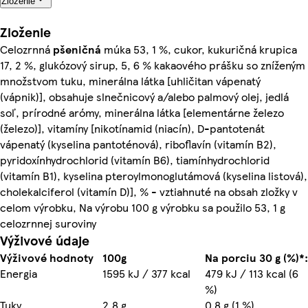
Zloženie
Zloženie
Celozrnná
pšeničná
múka 53, 1 %, cukor, kukuričná krupica
17, 2 %, glukózový sirup, 5, 6 % kakaového prášku so zníženým
množstvom tuku, minerálna látka [uhličitan vápenatý
(vápnik)], obsahuje slnečnicový a/alebo palmový olej, jedlá
soľ, prírodné arómy, minerálna látka [elementárne železo
(železo)], vitamíny [nikotínamid (niacín), D-pantotenát
vápenatý (kyselina pantoténová), riboflavín (vitamín B2),
pyridoxínhydrochlorid (vitamín B6), tiamínhydrochlorid
(vitamín B1), kyselina pteroylmonoglutámová (kyselina listová),
cholekalciferol (vitamín D)], % - vztiahnuté na obsah zložky v
celom výrobku, Na výrobu 100 g výrobku sa použilo 53, 1 g
celozrnnej suroviny
Výživové údaje
Výživové hodnoty
100g
Na porciu 30 g (%)*:
Energia
1595 kJ / 377 kcal
479 kJ / 113 kcal (6
%)
Tuky
2,8 g
0,8 g (1 %)