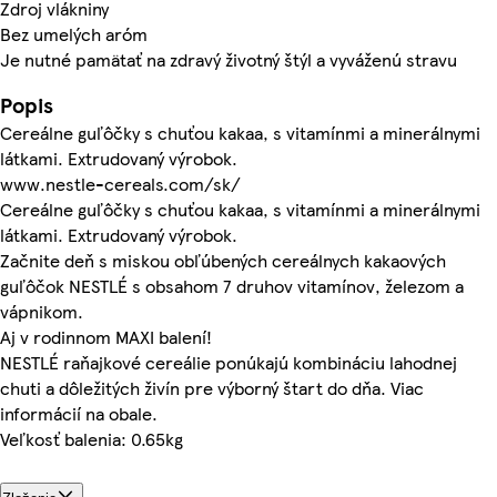
Zdroj vlákniny
Bez umelých aróm
Je nutné pamätať na zdravý životný štýl a vyváženú stravu
Popis
Cereálne guľôčky s chuťou kakaa, s vitamínmi a minerálnymi
látkami. Extrudovaný výrobok.
www.nestle-cereals.com/sk/
Cereálne guľôčky s chuťou kakaa, s vitamínmi a minerálnymi
látkami. Extrudovaný výrobok.
Začnite deň s miskou obľúbených cereálnych kakaových
guľôčok NESTLÉ s obsahom 7 druhov vitamínov, železom a
vápnikom.
Aj v rodinnom MAXI balení!
NESTLÉ raňajkové cereálie ponúkajú kombináciu lahodnej
chuti a dôležitých živín pre výborný štart do dňa. Viac
informácií na obale.
Veľkosť balenia: 0.65kg