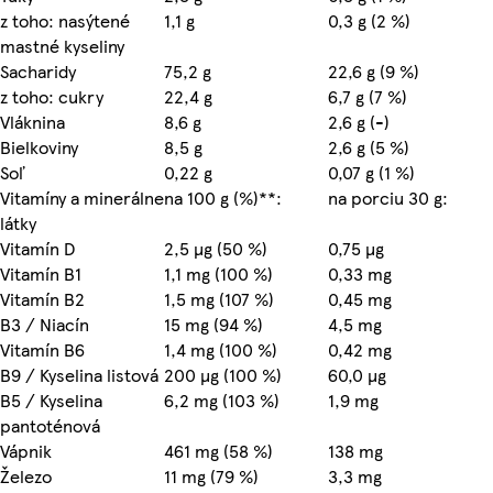
z toho: nasýtené
1,1 g
0,3 g (2 %)
mastné kyseliny
Sacharidy
75,2 g
22,6 g (9 %)
z toho: cukry
22,4 g
6,7 g (7 %)
Vláknina
8,6 g
2,6 g (-)
Bielkoviny
8,5 g
2,6 g (5 %)
Soľ
0,22 g
0,07 g (1 %)
Vitamíny a minerálne
na 100 g (%)**:
na porciu 30 g:
látky
Vitamín D
2,5 µg (50 %)
0,75 µg
Vitamín B1
1,1 mg (100 %)
0,33 mg
Vitamín B2
1,5 mg (107 %)
0,45 mg
B3 / Niacín
15 mg (94 %)
4,5 mg
Vitamín B6
1,4 mg (100 %)
0,42 mg
B9 / Kyselina listová
200 µg (100 %)
60,0 µg
B5 / Kyselina
6,2 mg (103 %)
1,9 mg
pantoténová
Vápnik
461 mg (58 %)
138 mg
Železo
11 mg (79 %)
3,3 mg