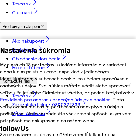
Tesco.sk
Clubcard
Pred prvým nákupom
Ako nakupovať
Nastavenia súkromia
Registrácia
Objednanie doručenia
My a našich 18 partnerov ukladáme informácie v zariadení
Moje obľúbené
alebo k nim pristupujeme, napríklad k jedinečným
identifikátorom v súboroch cookie, za účelom spracúvania
Kontaktujte nás
osobných údajov. Svoj súhlas môžete udeliť alebo spravovať
voľbou Prijať alebo Odmietnuť všetko, prípadne kedykoľvek v
Tesco.sk
Pravidlách pre ochranu osobných údajov a cookies.
Tieto
Zákaznícka linka - 0800222333
voľby oznámime našim partnerom a neovplyvnia údaje o
Výber obchodu
prehliadaní. Vaše rozhodnutie však zmení spôsob, akým vám
prispôsobíme nakupovanie na našom webe.
followUs
Svoje nastavenia súhlasu môžete zmeniť kliknutím na