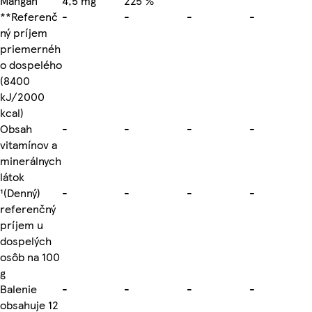
Mangán
4,5 mg
225 %
**Referenč
-
-
-
-
ný príjem
priemernéh
o dospelého
(8400
kJ/2000
kcal)
Obsah
-
-
-
-
vitamínov a
minerálnych
látok
¹(Denný)
-
-
-
-
referenčný
príjem u
dospelých
osôb na 100
g
Balenie
-
-
-
-
obsahuje 12