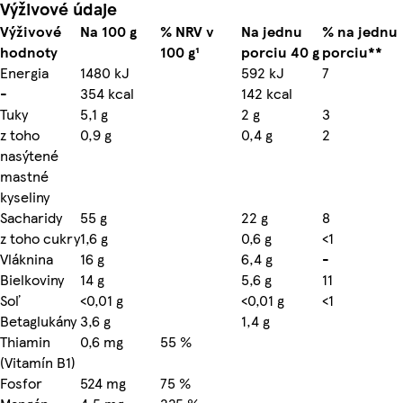
Výživové údaje
Výživové
Na 100 g
% NRV v
Na jednu
% na jednu
hodnoty
100 g¹
porciu 40 g
porciu**
Energia
1480 kJ
592 kJ
7
-
354 kcal
142 kcal
Tuky
5,1 g
2 g
3
z toho
0,9 g
0,4 g
2
nasýtené
mastné
kyseliny
Sacharidy
55 g
22 g
8
z toho cukry
1,6 g
0,6 g
<1
Vláknina
16 g
6,4 g
-
Bielkoviny
14 g
5,6 g
11
Soľ
<0,01 g
<0,01 g
<1
Betaglukány
3,6 g
1,4 g
Thiamin
0,6 mg
55 %
(Vitamín B1)
Fosfor
524 mg
75 %