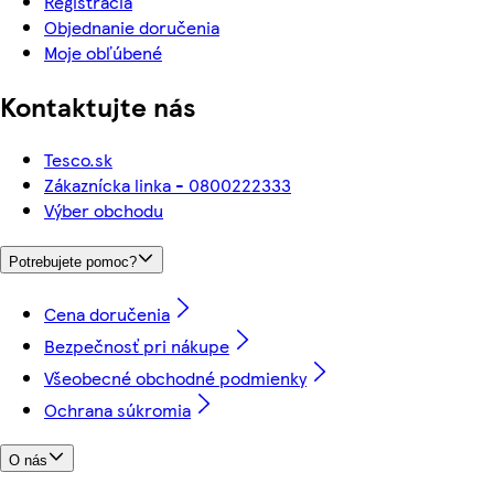
Registrácia
Objednanie doručenia
Moje obľúbené
Kontaktujte nás
Tesco.sk
Zákaznícka linka - 0800222333
Výber obchodu
Potrebujete pomoc?
Cena doručenia
Bezpečnosť pri nákupe
Všeobecné obchodné podmienky
Ochrana súkromia
O nás