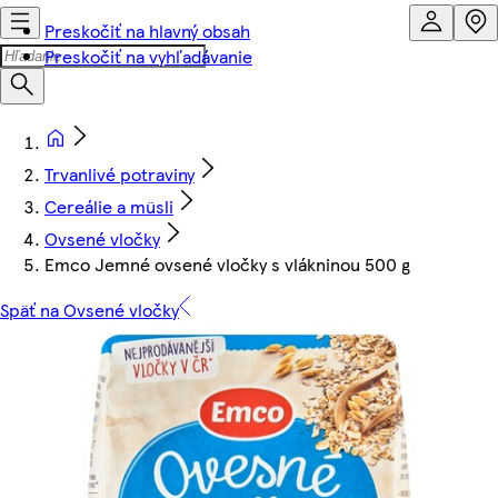
Preskočiť na hlavný obsah
Preskočiť na vyhľadávanie
Trvanlivé potraviny
Cereálie a müsli
Ovsené vločky
Emco Jemné ovsené vločky s vlákninou 500 g
Späť na Ovsené vločky