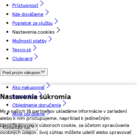
Prístupnosť
Kde dovážame
Poplatok za službu
Nastavenia cookies
Možnosti platby
Tesco.sk
Clubcard
Pred prvým nákupom
Ako nakupovať
Nastavenia súkromia
Registrácia
Objednanie doručenia
My a našich 18 partnerov ukladáme informácie v zariadení
Moje obľúbené
alebo k nim pristupujeme, napríklad k jedinečným
identifikátorom v súboroch cookie, za účelom spracúvania
Kontaktujte nás
osobných údajov. Svoj súhlas môžete udeliť alebo spravovať