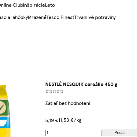
nline Club
Inšpirácie
Leto
so a lahôdky
Mrazené
Tesco Finest
Trvanlivé potraviny
NESTLÉ NESQUIK cereálie 450 g
Zatiaľ bez hodnotení
11,53 €/kg
5,19 €
Pridať