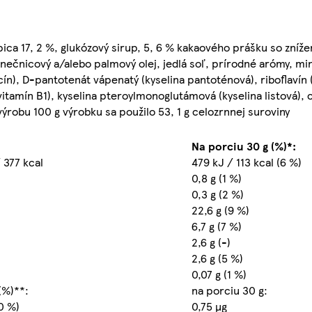
pica 17, 2 %, glukózový sirup, 5, 6 % kakaového prášku so zní
lnečnicový a/alebo palmový olej, jedlá soľ, prírodné arómy, mi
cín), D-pantotenát vápenatý (kyselina pantoténová), riboflavín 
itamín B1), kyselina pteroylmonoglutámová (kyselina listová), c
výrobu 100 g výrobku sa použilo 53, 1 g celozrnnej suroviny
Na porciu 30 g (%)*:
 377 kcal
479 kJ / 113 kcal (6 %)
0,8 g (1 %)
0,3 g (2 %)
22,6 g (9 %)
6,7 g (7 %)
2,6 g (-)
2,6 g (5 %)
0,07 g (1 %)
(%)**:
na porciu 30 g:
0 %)
0,75 µg