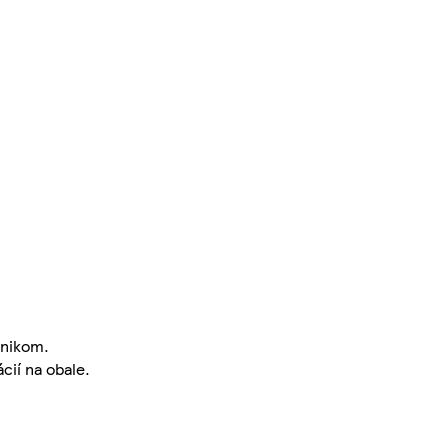
pnikom.
cií na obale.