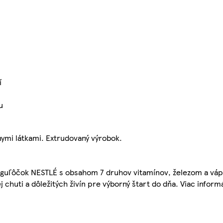
í
u
nymi látkami. Extrudovaný výrobok.
 guľôčok NESTLÉ s obsahom 7 druhov vitamínov, železom a vá
huti a dôležitých živín pre výborný štart do dňa. Viac informá