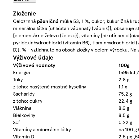
Zloženie
Celozrnná
pšeničná
múka 53, 1 %, cukor, kukuričná kru
minerálna látka [uhličitan vápenatý (vápnik)], obsahuje s
[elementárne železo (železo)], vitamíny [nikotínamid (nia
pyridoxínhydrochlorid (vitamín B6), tiamínhydrochlorid (v
D)], % - vztiahnuté na obsah zložky v celom výrobku, Na 
Výživové údaje
Výživové hodnoty
100g
Energia
1595 kJ /
Tuky
2,8 g
z toho: nasýtené mastné kyseliny
1,1 g
Sacharidy
75,2 g
z toho: cukry
22,4 g
Vláknina
8,6 g
Bielkoviny
8,5 g
Soľ
0,22 g
Vitamíny a minerálne látky
na 100 g 
Vitamín D
2,5 µg (5