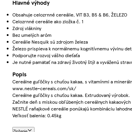
Hlavné výhody
Obsahuje celozrnné cereálie, VIT B3, B5 & B6, ŽELEZO
Celozrnné cereálie ako zložka č. 1
Zdroj vlákniny
Bez umelých aróm
Cereálie Nesquik sú zdrojom železa
Železo prispieva k normálnemu kognitívnemu vývinu det
Podporujte rozvoj vášho dieťaťa
Je nutné pamätať na zdravý životný štýl a vyváženú strav
Popis
Cereálne guľôčky s chuťou kakaa, s vitamínmi a minerál
www.nestle-cereals.com/sk/
Cereálne guľôčky s chuťou kakaa. Extrudovaný výrobok.
Začnite deň s miskou obľúbených cereálnych kakaových
NESTLÉ raňajkové cereálie ponúkajú kombináciu lahodnej c
Veľkosť balenia: 0.45kg
Zloženie