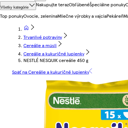
Nakupujte teraz
Obľúbené
Špeciálne ponuky
O
Všetky kategórie
Top ponuky
Ovocie, zelenina
Mliečne výrobky a vajcia
Pekáreň
Mä
Trvanlivé potraviny
Cereálie a müsli
Cereálie a kukuričné lupienky
NESTLÉ NESQUIK cereálie 450 g
Späť na Cereálie a kukuričné lupienky