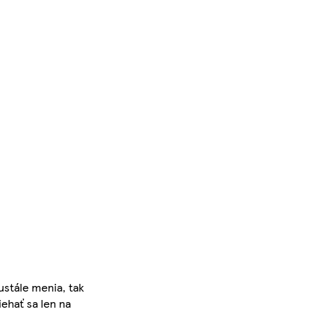
ustále menia, tak
iehať sa len na