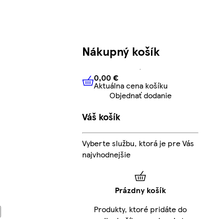
Nákupný košík
0,00 €
Aktuálna cena košíku
0,00 €
Aktuálna cena košíku
Objednať dodanie
Váš košík
Vyberte službu, ktorá je pre Vás
najvhodnejšie
Prázdny košík
Produkty, ktoré pridáte do