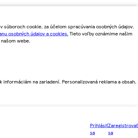
m v súboroch cookie, za účelom spracúvania osobných údajov.
anu osobných údajov a cookies.
Tieto voľby oznámime našim
a našom webe.
ť k informáciám na zariadení. Personalizovaná reklama a obsah,
Prihlásiť
Zaregistrovať
sa
sa