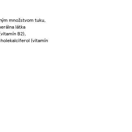
ženým množstvom tuku,
nerálna látka
(vitamín B2),
holekalciferol (vitamín