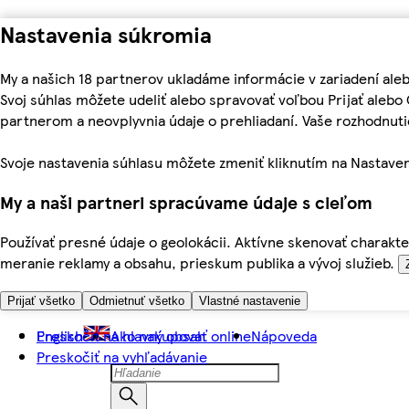
Nastavenia súkromia
My a našich 18 partnerov ukladáme informácie v zariadení ale
Svoj súhlas môžete udeliť alebo spravovať voľbou Prijať aleb
partnerom a neovplyvnia údaje o prehliadaní. Vaše rozhodnu
Svoje nastavenia súhlasu môžete zmeniť kliknutím na Nastaven
My a naši partneri spracúvame údaje s cieľom
Používať presné údaje o geolokácii. Aktívne skenovať charakter
meranie reklamy a obsahu, prieskum publika a vývoj služieb.
Prijať všetko
Odmietnuť všetko
Vlastné nastavenie
Preskočiť na hlavný obsah
English
Ako nakupovať online
Nápoveda
Preskočiť na vyhľadávanie