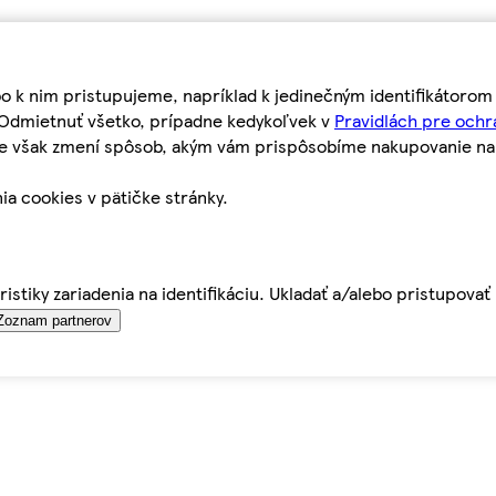
bo k nim pristupujeme, napríklad k jedinečným identifikátoro
o Odmietnuť všetko, prípadne kedykoľvek v
Pravidlách pre ochr
tie však zmení spôsob, akým vám prispôsobíme nakupovanie n
ia cookies v pätičke stránky.
istiky zariadenia na identifikáciu. Ukladať a/alebo pristupova
Zoznam partnerov