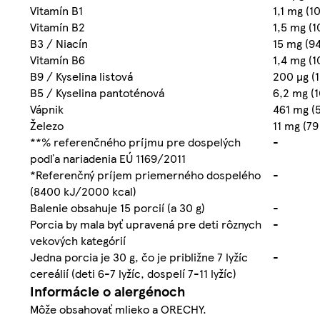
Vitamín B1
1,1 mg (1
Vitamín B2
1,5 mg (1
B3 / Niacín
15 mg (9
Vitamín B6
1,4 mg (
B9 / Kyselina listová
200 µg (
B5 / Kyselina pantoténová
6,2 mg (
Vápnik
461 mg (
Železo
11 mg (79
**% referenčného príjmu pre dospelých
-
podľa nariadenia EÚ 1169/2011
*Referenčný príjem priemerného dospelého
-
(8400 kJ/2000 kcal)
Balenie obsahuje 15 porcií (a 30 g)
-
Porcia by mala byť upravená pre deti rôznych
-
vekových kategórií
Jedna porcia je 30 g, čo je približne 7 lyžíc
-
cereálií (deti 6-7 lyžíc, dospelí 7-11 lyžíc)
Informácie o alergénoch
Môže obsahovať mlieko a ORECHY.