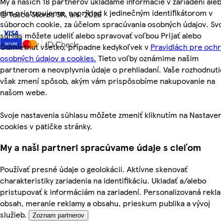
My a našich 18 partnerov ukladáme informácie v zariadení aleb
nim pristupujeme, napríklad k jedinečným identifikátorom v
©
Tesco Stores SR, a.s. 2026
súboroch cookie, za účelom spracúvania osobných údajov. Sv
súhlas môžete udeliť alebo spravovať voľbou Prijať alebo
Odmietnuť všetko, prípadne kedykoľvek v
Pravidlách pre och
osobných údajov a cookies.
Tieto voľby oznámime našim
partnerom a neovplyvnia údaje o prehliadaní. Vaše rozhodnuti
však zmení spôsob, akým vám prispôsobíme nakupovanie na
našom webe.
Svoje nastavenia súhlasu môžete zmeniť kliknutím na Nastave
cookies v pätičke stránky.
My a naši partneri spracúvame údaje s cieľom
Používať presné údaje o geolokácii. Aktívne skenovať
charakteristiky zariadenia na identifikáciu. Ukladať a/alebo
pristupovať k informáciám na zariadení. Personalizovaná rekl
obsah, meranie reklamy a obsahu, prieskum publika a vývoj
služieb.
Zoznam partnerov