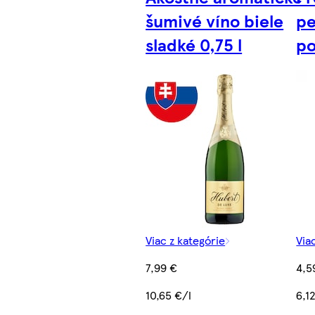
šumivé víno biele
pe
sladké 0,75 l
po
Viac z kategórie
Via
7,99 €
4,5
10,65 €/l
6,1