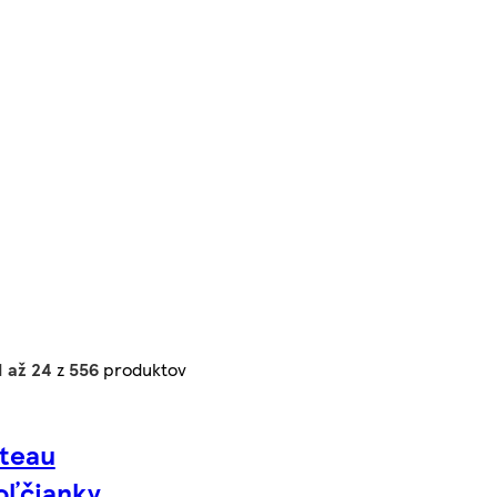
1 až 24
z
556
produktov
teau
oľčianky