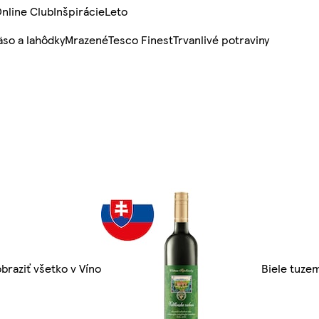
nline Club
Inšpirácie
Leto
so a lahôdky
Mrazené
Tesco Finest
Trvanlivé potraviny
braziť všetko v Víno
Biele tuze