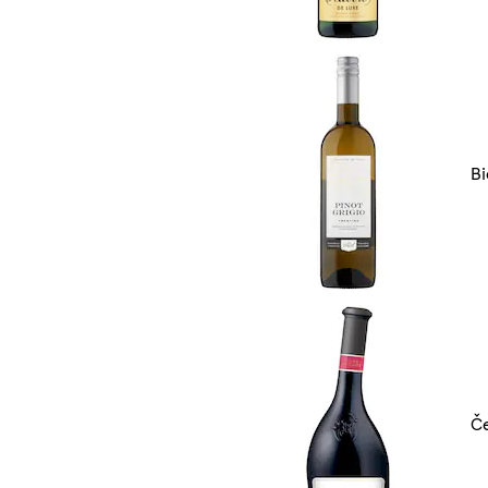
Bi
Če