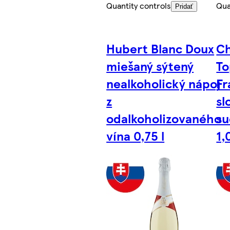
Quantity controls
Qua
Pridať
Hubert Blanc Doux
C
miešaný sýtený
To
nealkoholický nápoj
Fr
z
sl
odalkoholizovaného
su
vína 0,75 l
1,0