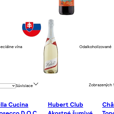
eciálne vína
Odalkoholizované
Zobrazených
Súvisiace
lla Cucina
Hubert Club
Châ
osecco D.O.C.
Akostné šumivé
Top