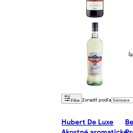
Šp
Zoradiť podľa
Filtre
Hubert De Luxe
Be
Akostné aromatické
Pr