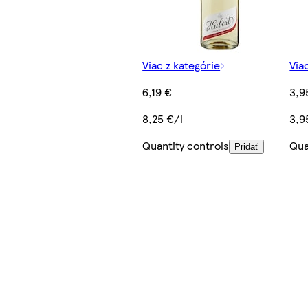
Viac z kategórie
Via
6,19 €
3,9
8,25 €/l
3,9
Quantity controls
Qua
Pridať