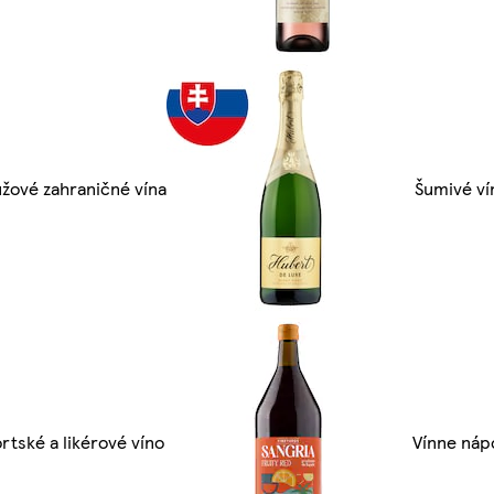
žové zahraničné vína
Šumivé ví
rtské a likérové víno
Vínne náp