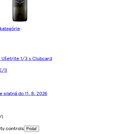
 kategórie
 Ušetrite 1/3 s Clubcard
€/l)
e platná do 11. 8. 2026
€
/l
ty controls
Pridať