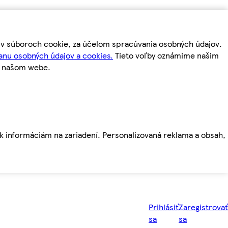
m v súboroch cookie, za účelom spracúvania osobných údajov.
anu osobných údajov a cookies.
Tieto voľby oznámime našim
a našom webe.
ť k informáciám na zariadení. Personalizovaná reklama a obsah,
Prihlásiť
Zaregistrovať
sa
sa