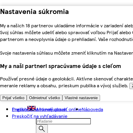
Nastavenia súkromia
My a našich 18 partnerov ukladáme informácie v zariadení ale
Svoj súhlas môžete udeliť alebo spravovať voľbou Prijať aleb
partnerom a neovplyvnia údaje o prehliadaní. Vaše rozhodnu
Svoje nastavenia súhlasu môžete zmeniť kliknutím na Nastaven
My a naši partneri spracúvame údaje s cieľom
Používať presné údaje o geolokácii. Aktívne skenovať charakter
meranie reklamy a obsahu, prieskum publika a vývoj služieb.
Prijať všetko
Odmietnuť všetko
Vlastné nastavenie
Preskočiť na hlavný obsah
English
Ako nakupovať online
Nápoveda
Preskočiť na vyhľadávanie