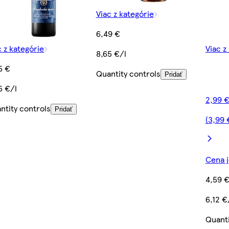
Viac z kategórie
6,49 €
c z kategórie
Viac z
8,65 €/l
5 €
Quantity controls
Pridať
5 €/l
2,99 €
ntity controls
Pridať
(3,99 
Cena j
4,59 
6,12 €
Quanti