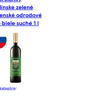
línske zelené
venské odrodové
 biele suché 1 l
 kategórie
€