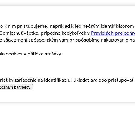
bo k nim pristupujeme, napríklad k jedinečným identifikátoro
o Odmietnuť všetko, prípadne kedykoľvek v
Pravidlách pre ochr
tie však zmení spôsob, akým vám prispôsobíme nakupovanie n
ia cookies v pätičke stránky.
istiky zariadenia na identifikáciu. Ukladať a/alebo pristupova
Zoznam partnerov