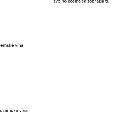
svojho košíka sa zobrazia tu
zemské vína
tuzemské vína