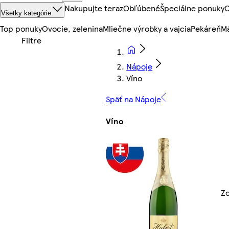
Nakupujte teraz
Obľúbené
Špeciálne ponuky
O
Všetky kategórie
Top ponuky
Ovocie, zelenina
Mliečne výrobky a vajcia
Pekáreň
Mä
Nápoje
Víno
Späť na Nápoje
Víno
Zo