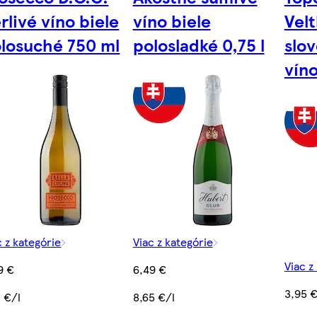
rlivé víno biele
víno biele
Velt
losuché 750 ml
polosladké 0,75 l
slo
víno
c z kategórie
Viac z kategórie
Viac z
9 €
6,49 €
3,95 
2 €/l
8,65 €/l