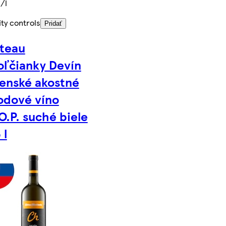
/l
ty controls
Pridať
teau
oľčianky Devín
venské akostné
odové víno
O.P. suché biele
 l