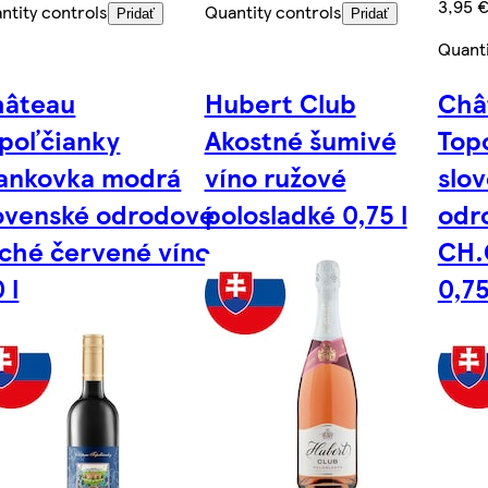
3,95 €
ntity controls
Quantity controls
Pridať
Pridať
Quanti
hâteau
Hubert Club
Châ
poľčianky
Akostné šumivé
Top
ankovka modrá
víno ružové
slo
ovenské odrodové
polosladké 0,75 l
odr
ché červené víno
CH.
 l
0,75