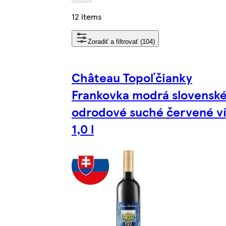
12 items
Zoradiť a filtrovať (104)
Château Topoľčianky
Frankovka modrá slovensk
odrodové suché červené v
1,0 l