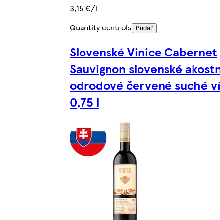
3,15 €/l
Quantity controls
Pridať
Slovenské Vinice Cabernet
Sauvignon slovenské akost
odrodové červené suché v
0,75 l