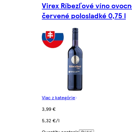
Virex Ríbezľové víno ovoc
červené polosladké 0,75 l
Viac z kategórie
3,99 €
5,32 €/l
Quantity controls