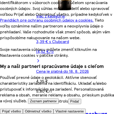
identifikátorom v súboroch cookie, za účelom spracúvania
osobných údajov. Svoj súhlas môžete udeliť alebo spravovať
voľbou Prijať alebo Odmietnuť všetko, prípadne kedykoľvek v
Viac z kategórie
Pravidlách pre ochranu osobných údajov a cookies.
Tieto
voľby oznámime našim partnerom a neovplyvnia údaje o
prehliadaní. Vaše rozhodnutie však zmení spôsob, akým vám
prispôsobíme nakupovanie na našom webe.
3,39 € s Clubcard
Svoje nastavenia súhlasu môžete zmeniť kliknutím na
(4,52 €/l)
Nastavenia cookies v pätičke stránky.
My a naši partneri spracúvame údaje s cieľom
Cena je platná do 18. 8. 2026
Používať presné údaje o geolokácii. Aktívne skenovať
4,35 €
charakteristiky zariadenia na identifikáciu. Ukladať a/alebo
pristupovať k informáciám na zariadení. Personalizovaná
5,80 €/l
reklama a obsah, meranie reklamy a obsahu, prieskum publika
a vývoj služieb.
Quantity controls
Zoznam partnerov
Pridať
Villa Vino Rača Pressburg
Prijať všetko
Odmietnuť všetko
Vlastné nastavenie