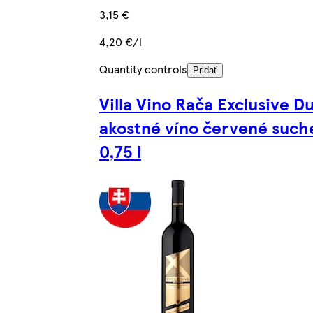
3,15 €
4,20 €/l
Quantity controls
Pridať
Villa Vino Rača Exclusive D
akostné víno červené such
0,75 l