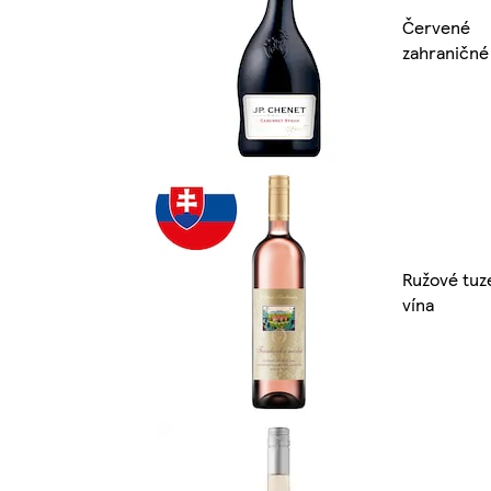
Červené
zahraničné
Ružové tu
vína