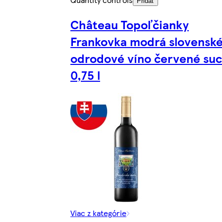
Pridať
Château Topoľčianky
Frankovka modrá slovensk
odrodové víno červené su
0,75 l
Viac z kategórie