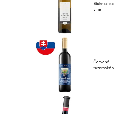
Biele zahr
vína
Červené
tuzemské v