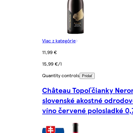
Viac z kategórie
11,99 €
15,99 €/l
Quantity controls
Pridať
Château Topoľčianky Nero
slovenské akostné odrodov
víno červené polosladké 0,7