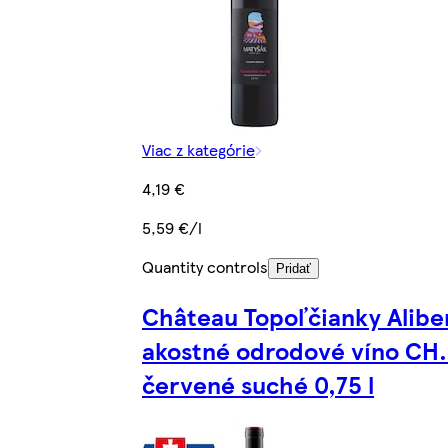
Viac z kategórie
4,19 €
5,59 €/l
Quantity controls
Pridať
Château Topoľčianky Alibe
akostné odrodové víno CH.
červené suché 0,75 l