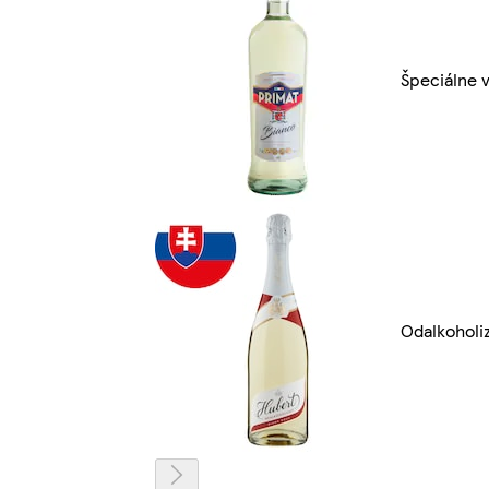
Špeciálne v
Odalkoholi