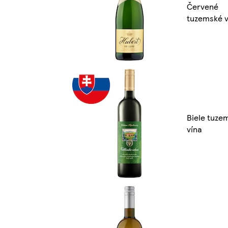
Červené
tuzemské v
Biele tuze
vína