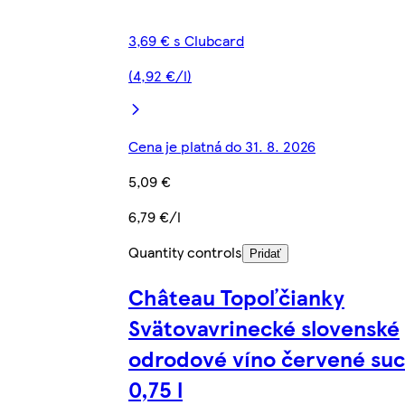
3,69 € s Clubcard
(4,92 €/l)
Cena je platná do 31. 8. 2026
5,09 €
6,79 €/l
Quantity controls
Pridať
Château Topoľčianky
Svätovavrinecké slovenské
odrodové víno červené su
0,75 l