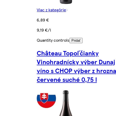
Viac z kategórie
6,89 €
9,19 €/l
Quantity controls
Pridať
Château Topoľčianky
Vinohradnícky výber Dunaj
víno s CHOP výber z hrozn
červené suché 0,75 l