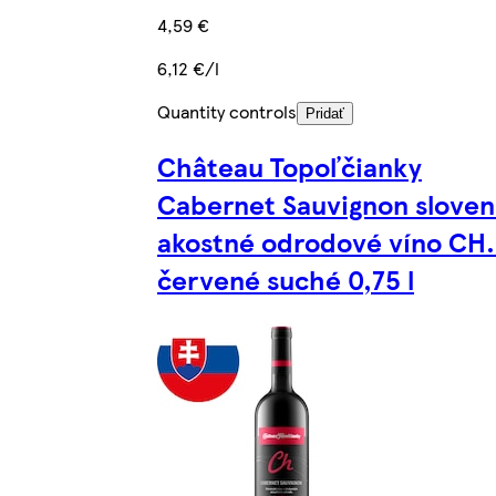
4,59 €
6,12 €/l
Quantity controls
Pridať
Château Topoľčianky
Cabernet Sauvignon sloven
akostné odrodové víno CH.
červené suché 0,75 l