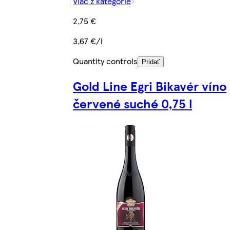
Viac z kategórie
2,75 €
3,67 €/l
Quantity controls
Pridať
Gold Line Egri Bikavér víno
červené suché 0,75 l