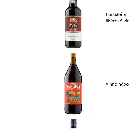
Portské a
likérové ví
Vínne nápo