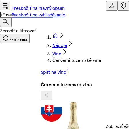
Preskočiť na hlavný obsah
Preskočiť na vyhľadávanie
Zrušiť filtre
Nápoje
Víno
Červené tuzemské vína
Späť na Víno
Červené tuzemské vína
Zobraziť vš