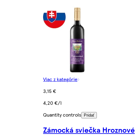
Viac z kategórie
3,15 €
4,20 €/l
Quantity controls
Pridať
Zámocká sviečka Hroznové