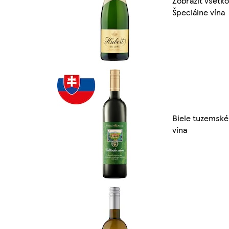
Zobraziť všetko
Špeciálne vína
Biele tuzemské
vína