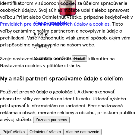
identifikátorom v súboroch cookie, za účelom spracúvania
osobných údajov. Svoj súhlas môžete udeliť alebo spravovať
voľbou Prijať alebo Odmietnuť všetko, prípadne kedykoľvek v
Viac z kategórie
Pravidlách pre ochranu osobných údajov a cookies.
Tieto
voľby oznámime našim partnerom a neovplyvnia údaje o
5,99 €
prehliadaní. Vaše rozhodnutie však zmení spôsob, akým vám
prispôsobíme nakupovanie na našom webe.
7,99 €/l
Quantity controls
Svoje nastavenia súhlasu môžete zmeniť kliknutím na
Pridať
Nastavenia cookies v pätičke stránky.
My a naši partneri spracúvame údaje s cieľom
Používať presné údaje o geolokácii. Aktívne skenovať
charakteristiky zariadenia na identifikáciu. Ukladať a/alebo
pristupovať k informáciám na zariadení. Personalizovaná
reklama a obsah, meranie reklamy a obsahu, prieskum publika
a vývoj služieb.
Zoznam partnerov
Prijať všetko
Odmietnuť všetko
Vlastné nastavenie