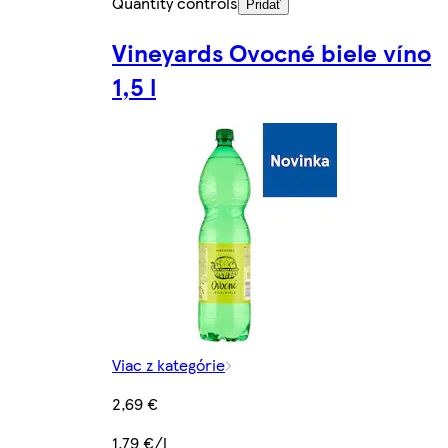
Quantity controls
Pridať
Vineyards Ovocné biele víno
1,5 l
Viac z kategórie
2,69 €
1,79 €/l