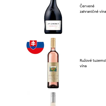
Červené
zahraničné vín
Ružové tuzems
vína