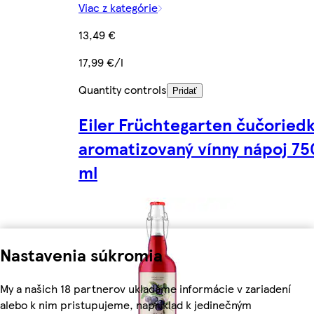
Viac z kategórie
13,49 €
17,99 €/l
Quantity controls
Pridať
Eiler Früchtegarten čučoried
aromatizovaný vínny nápoj 75
ml
Nastavenia súkromia
My a našich 18 partnerov ukladáme informácie v zariadení
alebo k nim pristupujeme, napríklad k jedinečným