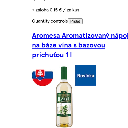
+ záloha 0,15 € / za kus
Quantity controls
Pridať
Aromesa Aromatizovaný nápo
na báze vína s bazovou
príchuťou 1 l