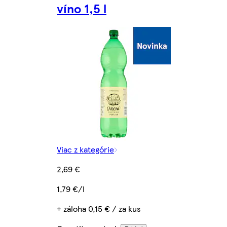
víno 1,5 l
Viac z kategórie
2,69 €
1,79 €/l
+ záloha 0,15 € / za kus