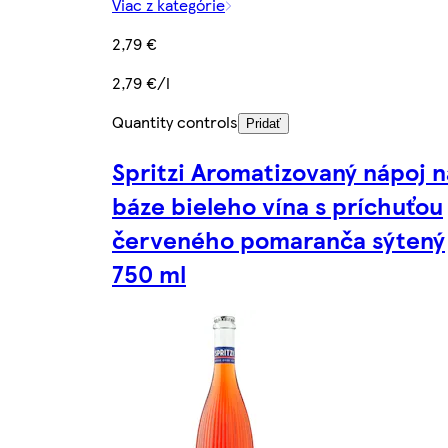
Viac z kategórie
2,79 €
2,79 €/l
Quantity controls
Pridať
Spritzi Aromatizovaný nápoj n
báze bieleho vína s príchuťou
červeného pomaranča sýtený
750 ml