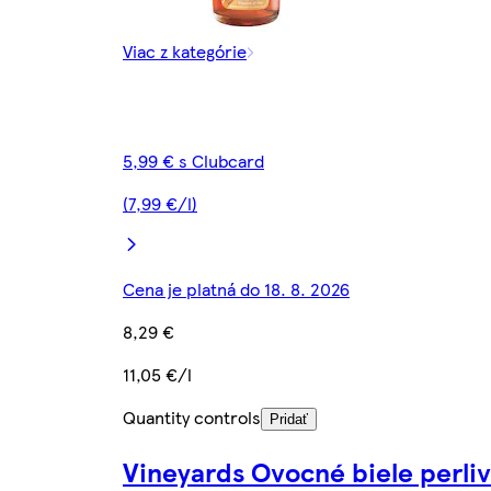
Viac z kategórie
5,99 € s Clubcard
(7,99 €/l)
Cena je platná do 18. 8. 2026
8,29 €
11,05 €/l
Quantity controls
Pridať
Vineyards Ovocné biele perli