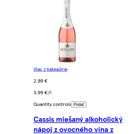
Viac z kategórie
2,99 €
3,99 €/l
Quantity controls
Pridať
Cassis miešaný alkoholický
nápoj z ovocného vína z