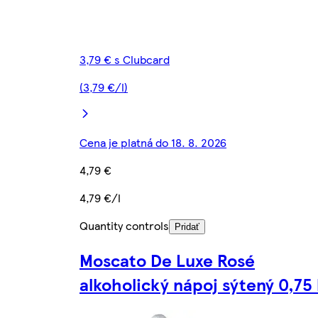
3,79 € s Clubcard
(3,79 €/l)
Cena je platná do 18. 8. 2026
4,79 €
4,79 €/l
Quantity controls
Pridať
Moscato De Luxe Rosé
alkoholický nápoj sýtený 0,75 