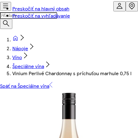
Preskočiť na hlavný obsah
Preskočiť na vyhľadávanie
Nápoje
Víno
Špeciálne vína
Vinium Perlivé Chardonnay s príchuťou marhule 0,75 l
Späť na Špeciálne vína