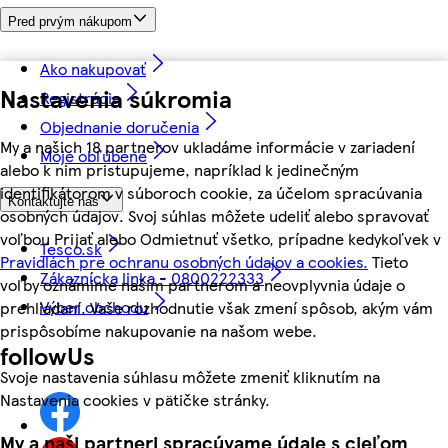
Pred prvým nákupom
Ako nakupovať
Nastavenia súkromia
Registrácia
Objednanie doručenia
My a našich 18 partnerov ukladáme informácie v zariadení
Moje obľúbené
alebo k nim pristupujeme, napríklad k jedinečným
identifikátorom v súboroch cookie, za účelom spracúvania
Kontaktujte nás
osobných údajov. Svoj súhlas môžete udeliť alebo spravovať
voľbou Prijať alebo Odmietnuť všetko, prípadne kedykoľvek v
Tesco.sk
Pravidlách pre ochranu osobných údajov a cookies.
Tieto
Zákaznícka linka - 0800222333
voľby oznámime našim partnerom a neovplyvnia údaje o
Výber obchodu
prehliadaní. Vaše rozhodnutie však zmení spôsob, akým vám
prispôsobíme nakupovanie na našom webe.
followUs
Svoje nastavenia súhlasu môžete zmeniť kliknutím na
Nastavenia cookies v pätičke stránky.
My a naši partneri spracúvame údaje s cieľom