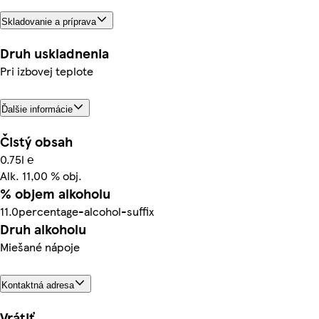
Skladovanie a príprava
Druh uskladnenia
Pri izbovej teplote
Ďalšie informácie
Čistý obsah
0.75l ℮
Alk. 11,00 % obj.
% objem alkoholu
11.0percentage-alcohol-suffix
Druh alkoholu
Miešané nápoje
Kontaktná adresa
Vrátiť