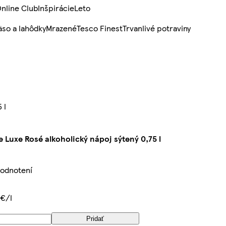
nline Club
Inšpirácie
Leto
so a lahôdky
Mrazené
Tesco Finest
Trvanlivé potraviny
 l
 Luxe Rosé alkoholický nápoj sýtený 0,75 l
hodnotení
 €/l
Pridať