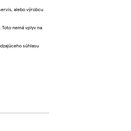
servis, alebo výrobcu
. Toto nemá vplyv na
ádzajúceho súhlasu