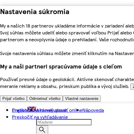
Nastavenia súkromia
My a našich 18 partnerov ukladáme informácie v zariadení ale
Svoj súhlas môžete udeliť alebo spravovať voľbou Prijať aleb
partnerom a neovplyvnia údaje o prehliadaní. Vaše rozhodnu
Svoje nastavenia súhlasu môžete zmeniť kliknutím na Nastaven
My a naši partneri spracúvame údaje s cieľom
Používať presné údaje o geolokácii. Aktívne skenovať charakter
meranie reklamy a obsahu, prieskum publika a vývoj služieb.
Prijať všetko
Odmietnuť všetko
Vlastné nastavenie
Preskočiť na hlavný obsah
English
Ako nakupovať online
Nápoveda
Preskočiť na vyhľadávanie