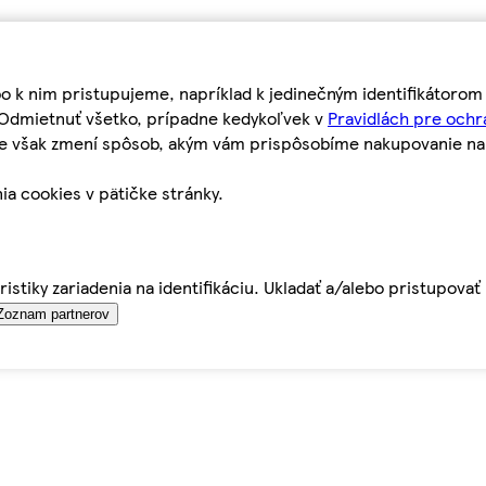
bo k nim pristupujeme, napríklad k jedinečným identifikátoro
o Odmietnuť všetko, prípadne kedykoľvek v
Pravidlách pre ochr
tie však zmení spôsob, akým vám prispôsobíme nakupovanie n
ia cookies v pätičke stránky.
istiky zariadenia na identifikáciu. Ukladať a/alebo pristupova
Zoznam partnerov