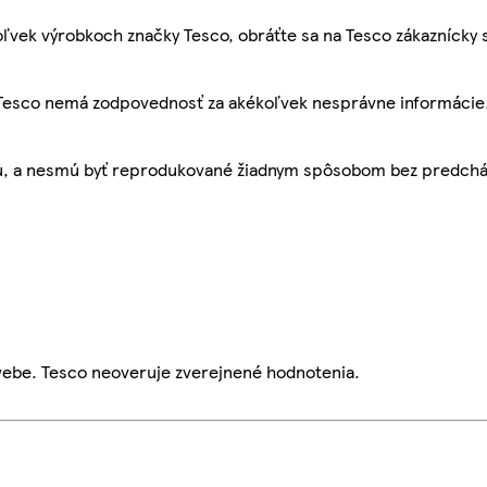
ľvek výrobkoch značky Tesco, obráťte sa na Tesco zákaznícky 
, Tesco nemá zodpovednosť za akékoľvek nesprávne informácie
bu, a nesmú byť reprodukované žiadnym spôsobom bez predch
webe. Tesco neoveruje zverejnené hodnotenia.