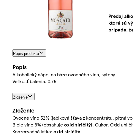
Predaj alk
ktoré sú v
prípade, ž
Popis produktu
Popis
Alkoholický nápoj na báze ovocného vína, sýtený.
Veľkosť balenia: 0.75l
Zloženie
Zloženie
Ovocné víno 52% (jablková šťava z koncentrátu, pitná vod
Biele víno 8% (obsahuje
oxid siričitý
), Cukor, Oxid uhlič
Konzervačná látka:
oxid siričitý