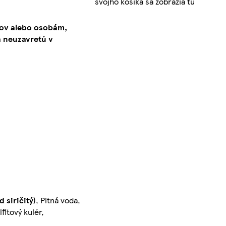
svojho košíka sa zobrazia tu
kov alebo osobám,
 neuzavretú v
d siričitý
), Pitná voda,
fitový kulér,