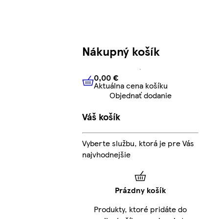
Nákupný košík
0,00 €
Aktuálna cena košíku
0,00 €
Aktuálna cena košíku
Objednať dodanie
Váš košík
Vyberte službu, ktorá je pre Vás
najvhodnejšie
Prázdny košík
Produkty, ktoré pridáte do