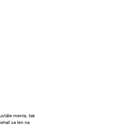
ustále menia, tak
iehať sa len na