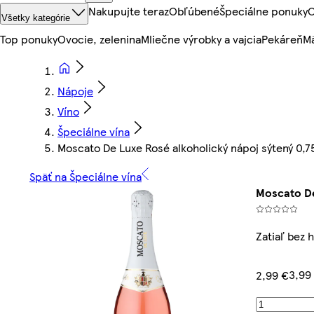
Nakupujte teraz
Obľúbené
Špeciálne ponuky
O
Všetky kategórie
Top ponuky
Ovocie, zelenina
Mliečne výrobky a vajcia
Pekáreň
Mä
Nápoje
Víno
Špeciálne vína
Moscato De Luxe Rosé alkoholický nápoj sýtený 0,75
Späť na Špeciálne vína
Moscato De
Zatiaľ bez 
3,99
2,99 €