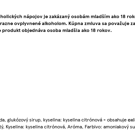
oholických nápojov je zakázaný osobám mladším ako 18 ro
ýrazne ovplyvnené alkoholom. Kúpna zmluva sa považuje za
e produkt objednáva osoba mladšia ako 18 rokov.
a, glukózový sirup, kyselina: kyselina citrónová - obsahuje
oxi
itý, Kyselina: kyselina citrónová, Aróma, Farbivo: amoniakový sul