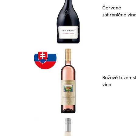
Červené
zahraničné vín
Ružové tuzems
vína