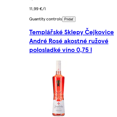
11,99 €/l
Quantity controls
Pridať
Templářské Sklepy Čejkovice
André Rosé akostné ružové
polosladké víno 0,75 l