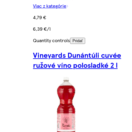
Viac z kategórie
4,79 €
6,39 €/l
Quantity controls
Pridať
Vineyards Dunántúli cuvée
ružové víno polosladké 2 l