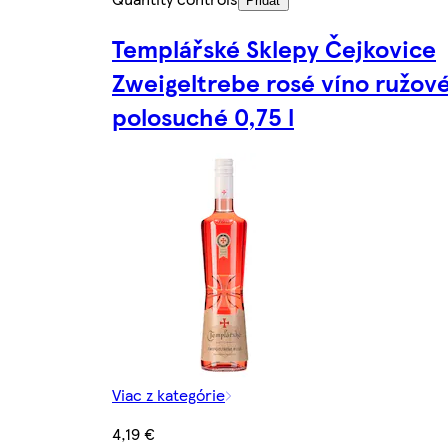
Pridať
Templářské Sklepy Čejkovice
Zweigeltrebe rosé víno ružov
polosuché 0,75 l
Viac z kategórie
4,19 €