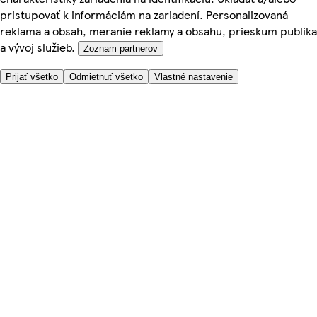
pristupovať k informáciám na zariadení. Personalizovaná
reklama a obsah, meranie reklamy a obsahu, prieskum publika
a vývoj služieb.
Zoznam partnerov
Prijať všetko
Odmietnuť všetko
Vlastné nastavenie
Potrebujete pomoc?
Cena doručenia
Bezpečnosť pri nákupe
Všeobecné obchodné podmienky
Ochrana súkromia
O nás