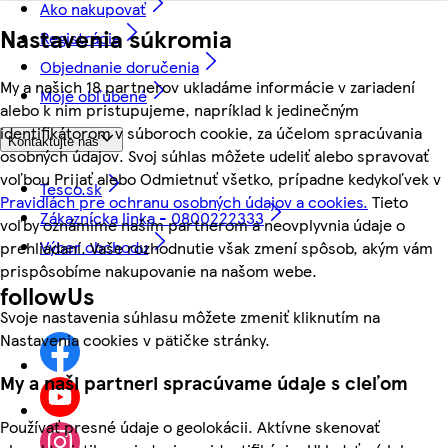
Ako nakupovať
Nastavenia súkromia
Registrácia
Objednanie doručenia
My a našich 18 partnerov ukladáme informácie v zariadení
Moje obľúbené
alebo k nim pristupujeme, napríklad k jedinečným
identifikátorom v súboroch cookie, za účelom spracúvania
Kontaktujte nás
osobných údajov. Svoj súhlas môžete udeliť alebo spravovať
voľbou Prijať alebo Odmietnuť všetko, prípadne kedykoľvek v
Tesco.sk
Pravidlách pre ochranu osobných údajov a cookies.
Tieto
Zákaznícka linka - 0800222333
voľby oznámime našim partnerom a neovplyvnia údaje o
Výber obchodu
prehliadaní. Vaše rozhodnutie však zmení spôsob, akým vám
prispôsobíme nakupovanie na našom webe.
followUs
Svoje nastavenia súhlasu môžete zmeniť kliknutím na
Nastavenia cookies v pätičke stránky.
My a naši partneri spracúvame údaje s cieľom
Používať presné údaje o geolokácii. Aktívne skenovať