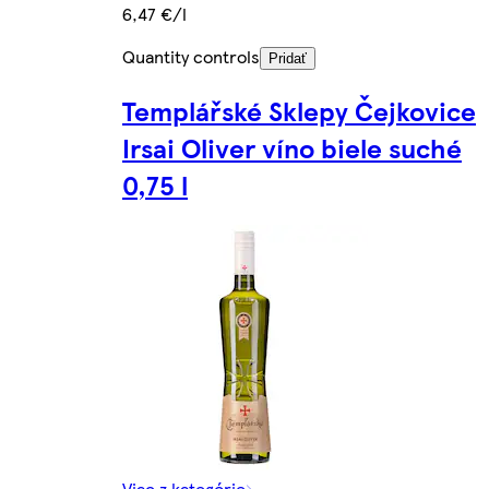
6,47 €/l
Quantity controls
Pridať
Templářské Sklepy Čejkovice
Irsai Oliver víno biele suché
0,75 l
Viac z kategórie