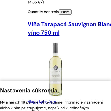
14,65 €/l
Quantity controls
Pridať
Viña Tarapacá Sauvignon Blan
víno 750 ml
Nastavenia súkromia
Viac z kategórie
My a našich 18 partnerov ukladáme informácie v zariadení
alebo k nim pristupujeme, napríklad k jedinečným
7,99 €