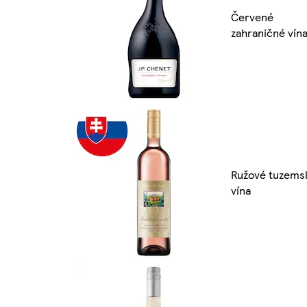
Červené
zahraničné vín
Ružové tuzems
vína