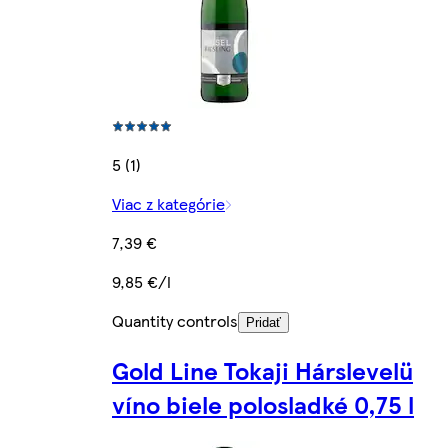
5 (1)
Viac z kategórie
7,39 €
9,85 €/l
Quantity controls
Pridať
Gold Line Tokaji Hárslevelü
víno biele polosladké 0,75 l