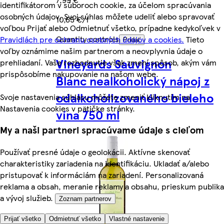
identifikátorom v súboroch cookie, za účelom spracúvania
osobných údajov. Svoj súhlas môžete udeliť alebo spravovať
10,65 €/l
voľbou Prijať alebo Odmietnuť všetko, prípadne kedykoľvek v
Quantity controls
Pravidlách pre ochranu osobných údajov a cookies.
Tieto
Pridať
voľby oznámime našim partnerom a neovplyvnia údaje o
Vineyards Sauvignon
prehliadaní. Vaše rozhodnutie však zmení spôsob, akým vám
prispôsobíme nakupovanie na našom webe.
Blanc nealkoholický nápoj z
odalkoholizovaného bieleho
Svoje nastavenia súhlasu môžete zmeniť kliknutím na
Nastavenia cookies v pätičke stránky.
vína 750 ml
My a naši partneri spracúvame údaje s cieľom
Používať presné údaje o geolokácii. Aktívne skenovať
charakteristiky zariadenia na identifikáciu. Ukladať a/alebo
pristupovať k informáciám na zariadení. Personalizovaná
reklama a obsah, meranie reklamy a obsahu, prieskum publika
a vývoj služieb.
Zoznam partnerov
Prijať všetko
Odmietnuť všetko
Vlastné nastavenie