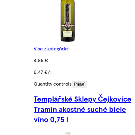
Viac z kategórie
4,85 €
6,47 €/l
Quantity controls
Pridať
Templářské Sklepy Čejkovice
Tramín akostné suché biele
víno 0,75 l