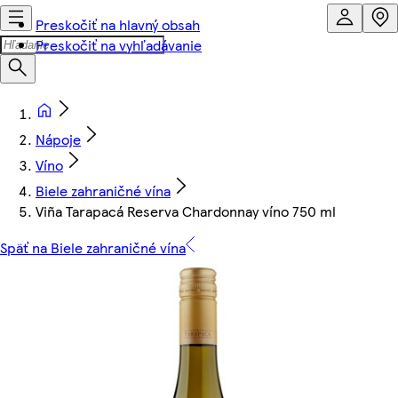
Preskočiť na hlavný obsah
Preskočiť na vyhľadávanie
Nápoje
Víno
Biele zahraničné vína
Viña Tarapacá Reserva Chardonnay víno 750 ml
Späť na Biele zahraničné vína