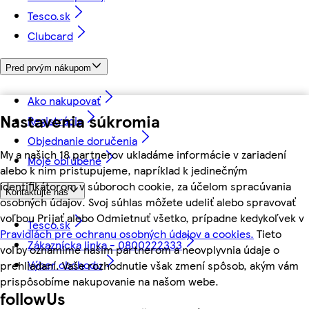
Tesco.sk
Clubcard
Pred prvým nákupom
Ako nakupovať
Nastavenia súkromia
Registrácia
Objednanie doručenia
My a našich 18 partnerov ukladáme informácie v zariadení
Moje obľúbené
alebo k nim pristupujeme, napríklad k jedinečným
identifikátorom v súboroch cookie, za účelom spracúvania
Kontaktujte nás
osobných údajov. Svoj súhlas môžete udeliť alebo spravovať
voľbou Prijať alebo Odmietnuť všetko, prípadne kedykoľvek v
Tesco.sk
Pravidlách pre ochranu osobných údajov a cookies.
Tieto
Zákaznícka linka - 0800222333
voľby oznámime našim partnerom a neovplyvnia údaje o
Výber obchodu
prehliadaní. Vaše rozhodnutie však zmení spôsob, akým vám
prispôsobíme nakupovanie na našom webe.
followUs