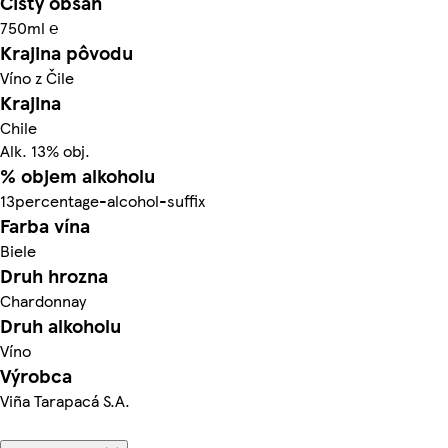
Čistý obsah
750ml ℮
Krajina pôvodu
Víno z Čile
Krajina
Chile
Alk. 13% obj.
% objem alkoholu
13percentage-alcohol-suffix
Farba vína
Biele
Druh hrozna
Chardonnay
Druh alkoholu
Víno
Výrobca
Viña Tarapacá S.A.