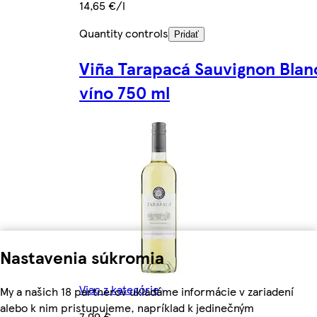
14,65 €/l
Quantity controls
Pridať
Viña Tarapacá Sauvignon Blan
víno 750 ml
Nastavenia súkromia
Viac z kategórie
My a našich 18 partnerov ukladáme informácie v zariadení
alebo k nim pristupujeme, napríklad k jedinečným
7,99 €