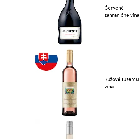
Červené
zahraničné vín
Ružové tuzems
vína