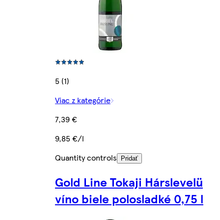
5 (1)
Viac z kategórie
7,39 €
9,85 €/l
Quantity controls
Pridať
Gold Line Tokaji Hárslevelü
víno biele polosladké 0,75 l