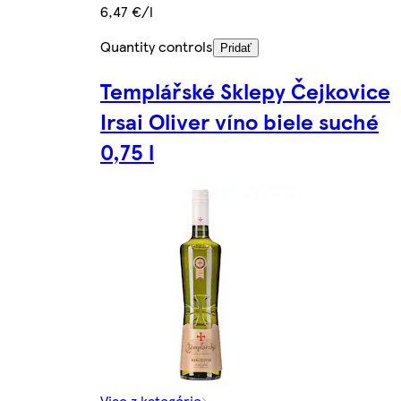
6,47 €/l
Quantity controls
Pridať
Templářské Sklepy Čejkovice
Irsai Oliver víno biele suché
0,75 l
Viac z kategórie