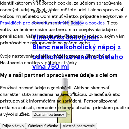
identifikátorom v súboroch cookie, za účelom spracúvania
osobných údajov. Svoj súhlas môžete udeliť alebo spravovať
10,65 €/l
voľbou Prijať alebo Odmietnuť všetko, prípadne kedykoľvek v
Quantity controls
Pravidlách pre ochranu osobných údajov a cookies.
Tieto
Pridať
voľby oznámime našim partnerom a neovplyvnia údaje o
Vineyards Sauvignon
prehliadaní. Vaše rozhodnutie však zmení spôsob, akým vám
prispôsobíme nakupovanie na našom webe.
Blanc nealkoholický nápoj z
odalkoholizovaného bieleho
Svoje nastavenia súhlasu môžete zmeniť kliknutím na
Nastavenia cookies v pätičke stránky.
vína 750 ml
My a naši partneri spracúvame údaje s cieľom
Používať presné údaje o geolokácii. Aktívne skenovať
charakteristiky zariadenia na identifikáciu. Ukladať a/alebo
pristupovať k informáciám na zariadení. Personalizovaná
reklama a obsah, meranie reklamy a obsahu, prieskum publika
a vývoj služieb.
Zoznam partnerov
Prijať všetko
Odmietnuť všetko
Vlastné nastavenie