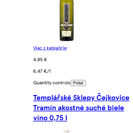
Viac z kategórie
4,85 €
6,47 €/l
Quantity controls
Pridať
Templářské Sklepy Čejkovice
Tramín akostné suché biele
víno 0,75 l