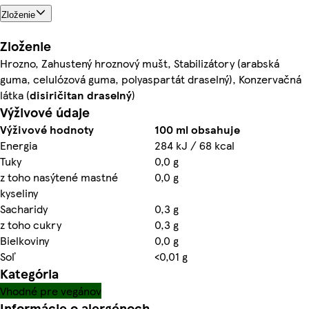
Zloženie
Zloženie
Hrozno, Zahustený hroznový mušt, Stabilizátory (arabská
guma, celulózová guma, polyaspartát draselný), Konzervačná
látka (
disiričitan draselný
)
Výživové údaje
Výživové hodnoty
100 ml obsahuje
Energia
284 kJ / 68 kcal
Tuky
0,0 g
z toho nasýtené mastné
0,0 g
kyseliny
Sacharidy
0,3 g
z toho cukry
0,3 g
Bielkoviny
0,0 g
Soľ
<0,01 g
Kategória
Vhodné pre vegánov
Informácie o alergénoch