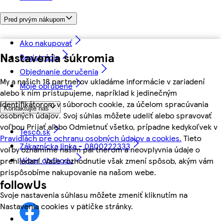
Pred prvým nákupom
Ako nakupovať
Nastavenia súkromia
Registrácia
Objednanie doručenia
My a našich 18 partnerov ukladáme informácie v zariadení
Moje obľúbené
alebo k nim pristupujeme, napríklad k jedinečným
identifikátorom v súboroch cookie, za účelom spracúvania
Kontaktujte nás
osobných údajov. Svoj súhlas môžete udeliť alebo spravovať
voľbou Prijať alebo Odmietnuť všetko, prípadne kedykoľvek v
Tesco.sk
Pravidlách pre ochranu osobných údajov a cookies.
Tieto
Zákaznícka linka - 0800222333
voľby oznámime našim partnerom a neovplyvnia údaje o
Výber obchodu
prehliadaní. Vaše rozhodnutie však zmení spôsob, akým vám
prispôsobíme nakupovanie na našom webe.
followUs
Svoje nastavenia súhlasu môžete zmeniť kliknutím na
Nastavenia cookies v pätičke stránky.