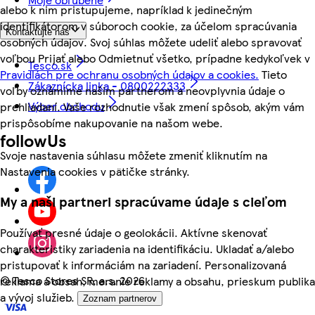
alebo k nim pristupujeme, napríklad k jedinečným
identifikátorom v súboroch cookie, za účelom spracúvania
Kontaktujte nás
osobných údajov. Svoj súhlas môžete udeliť alebo spravovať
voľbou Prijať alebo Odmietnuť všetko, prípadne kedykoľvek v
Tesco.sk
Pravidlách pre ochranu osobných údajov a cookies.
Tieto
Zákaznícka linka - 0800222333
voľby oznámime našim partnerom a neovplyvnia údaje o
Výber obchodu
prehliadaní. Vaše rozhodnutie však zmení spôsob, akým vám
prispôsobíme nakupovanie na našom webe.
followUs
Svoje nastavenia súhlasu môžete zmeniť kliknutím na
Nastavenia cookies v pätičke stránky.
My a naši partneri spracúvame údaje s cieľom
Používať presné údaje o geolokácii. Aktívne skenovať
charakteristiky zariadenia na identifikáciu. Ukladať a/alebo
pristupovať k informáciám na zariadení. Personalizovaná
©
Tesco Stores SR, a.s. 2026
reklama a obsah, meranie reklamy a obsahu, prieskum publika
a vývoj služieb.
Zoznam partnerov