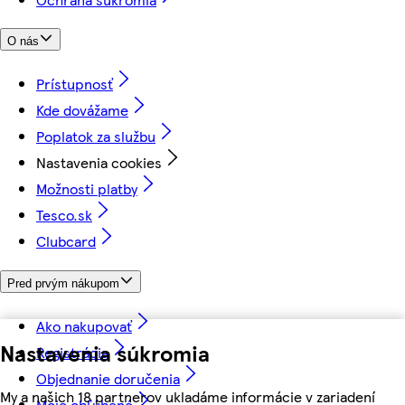
O nás
Prístupnosť
Kde dovážame
Poplatok za službu
Nastavenia cookies
Možnosti platby
Tesco.sk
Clubcard
Pred prvým nákupom
Ako nakupovať
Nastavenia súkromia
Registrácia
Objednanie doručenia
My a našich 18 partnerov ukladáme informácie v zariadení
Moje obľúbené