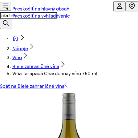
Preskočiť na hlavný obsah
Preskočiť na vyhľadávanie
Nápoje
Víno
Biele zahraničné vína
Viña Tarapacá Chardonnay víno 750 ml
Späť na Biele zahraničné vína