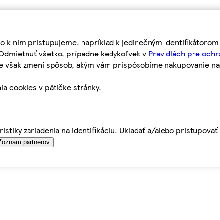
bo k nim pristupujeme, napríklad k jedinečným identifikátoro
o Odmietnuť všetko, prípadne kedykoľvek v
Pravidlách pre ochr
tie však zmení spôsob, akým vám prispôsobíme nakupovanie n
ia cookies v pätičke stránky.
istiky zariadenia na identifikáciu. Ukladať a/alebo pristupova
Zoznam partnerov