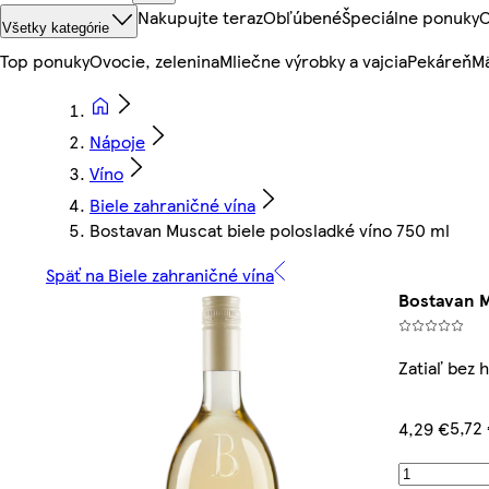
Nakupujte teraz
Obľúbené
Špeciálne ponuky
O
Všetky kategórie
Top ponuky
Ovocie, zelenina
Mliečne výrobky a vajcia
Pekáreň
Mä
Nápoje
Víno
Biele zahraničné vína
Bostavan Muscat biele polosladké víno 750 ml
Späť na Biele zahraničné vína
Bostavan M
Zatiaľ bez 
5,72 
4,29 €