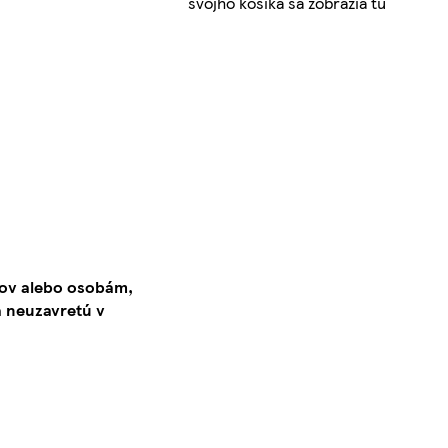
svojho košíka sa zobrazia tu
kov alebo osobám,
 neuzavretú v