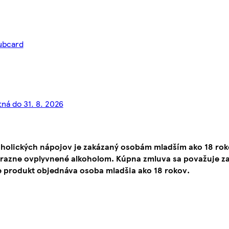
lubcard
tná do 31. 8. 2026
oholických nápojov je zakázaný osobám mladším ako 18 ro
ýrazne ovplyvnené alkoholom. Kúpna zmluva sa považuje za
e produkt objednáva osoba mladšia ako 18 rokov.