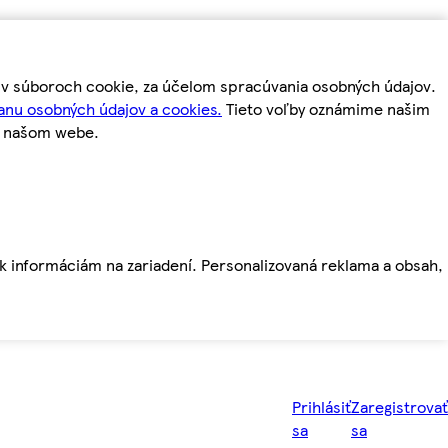
m v súboroch cookie, za účelom spracúvania osobných údajov.
anu osobných údajov a cookies.
Tieto voľby oznámime našim
a našom webe.
ť k informáciám na zariadení. Personalizovaná reklama a obsah,
Prihlásiť
Zaregistrovať
sa
sa