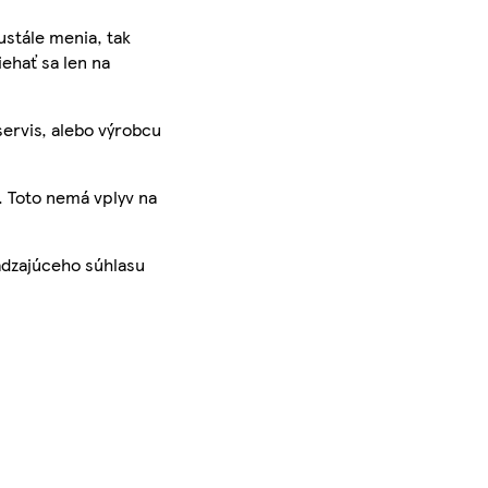
ustále menia, tak
iehať sa len na
servis, alebo výrobcu
. Toto nemá vplyv na
ádzajúceho súhlasu