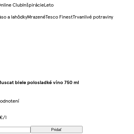
nline Club
Inšpirácie
Leto
so a lahôdky
Mrazené
Tesco Finest
Trvanlivé potraviny
uscat biele polosladké víno 750 ml
hodnotení
€/l
Pridať