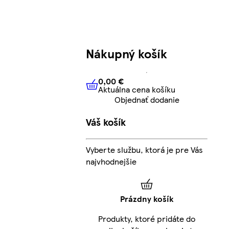
Nákupný košík
0,00 €
Aktuálna cena košíku
0,00 €
Aktuálna cena košíku
Objednať dodanie
Váš košík
Vyberte službu, ktorá je pre Vás
najvhodnejšie
Prázdny košík
Produkty, ktoré pridáte do