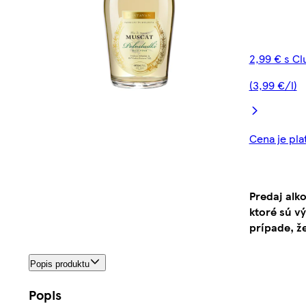
2,99 € s C
(3,99 €/l)
Cena je pla
Predaj alk
ktoré sú v
prípade, ž
Popis produktu
Popis