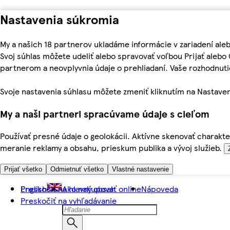
Nastavenia súkromia
My a našich 18 partnerov ukladáme informácie v zariadení ale
Svoj súhlas môžete udeliť alebo spravovať voľbou Prijať aleb
partnerom a neovplyvnia údaje o prehliadaní. Vaše rozhodnu
Svoje nastavenia súhlasu môžete zmeniť kliknutím na Nastaven
My a naši partneri spracúvame údaje s cieľom
Používať presné údaje o geolokácii. Aktívne skenovať charakter
meranie reklamy a obsahu, prieskum publika a vývoj služieb.
Prijať všetko
Odmietnuť všetko
Vlastné nastavenie
Preskočiť na hlavný obsah
English
Ako nakupovať online
Nápoveda
Preskočiť na vyhľadávanie